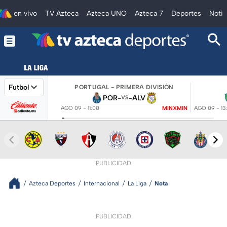
en vivo
TV Azteca
Azteca UNO
Azteca 7
Deportes
Notic
Futbol
PORTUGAL - PRIMERA DIVISIÓN
POR
-
-
ALV
VS
AGO 09 - 11:00
MINXMIN
AGO 09 - 13
PUBLICIDAD
Azteca Deportes
Internacional
La Liga
Nota
PUBLICIDAD