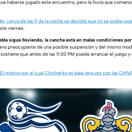
ue haberse jugado este encuentro, pero la lluvia que comenzó
s, cerca de las 11 de la noche se decidió que no se podía juga
ste viernes.
bla sigue lloviendo, la cancha está en malas condiciones por
ario preocupante de una posible suspensión y del mismo mod
 sostiene que antes de las 11:00 PM puede arrancar el juego 
El motivo por el cual Chicharito es baja otra vez con las CHIV