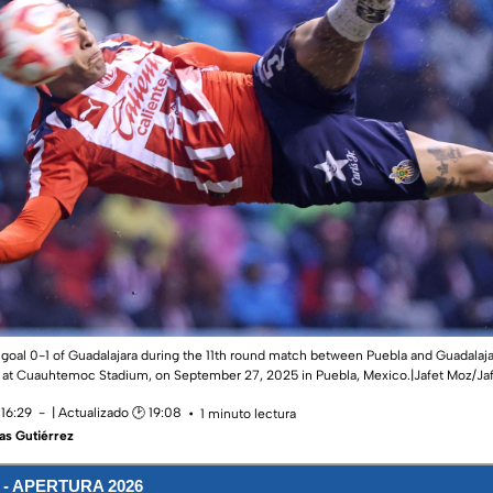
goal 0-1 of Guadalajara during the 11th round match between Puebla and Guadalajar
 at Cuauhtemoc Stadium, on September 27, 2025 in Puebla, Mexico.|Jafet Moz/Ja
 16:29
| Actualizado 🕑 19:08
1 minuto lectura
as Gutiérrez