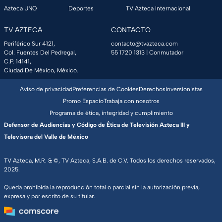
Azteca UNO
Deportes
TV Azteca Internacional
TV AZTECA
CONTACTO
Periférico Sur 4121,
contacto@tvazteca.com
Col. Fuentes Del Pedregal,
55 1720 1313
| Conmutador
C.P. 14141,
Ciudad De México, México.
Aviso de privacidad
Preferencias de Cookies
Derechos
Inversionistas
Promo Espacio
Trabaja con nosotros
Programa de ética, integridad y cumplimiento
Defensor de Audiencias y Código de Ética de Televisión Azteca III y
Televisora del Valle de México
TV Azteca, M.R. & ©, TV Azteca, S.A.B. de C.V. Todos los derechos reservados,
2025.
Queda prohibida la reproducción total o parcial sin la autorización previa,
expresa y por escrito de su titular.