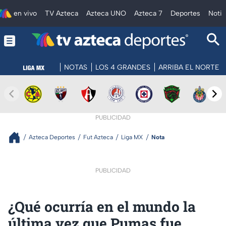
en vivo
TV Azteca
Azteca UNO
Azteca 7
Deportes
Notic
NOTAS
LOS 4 GRANDES
ARRIBA EL NORTE
PUBLICIDAD
Azteca Deportes
Fut Azteca
Liga MX
Nota
PUBLICIDAD
¿Qué ocurría en el mundo la
última vez que Pumas fue