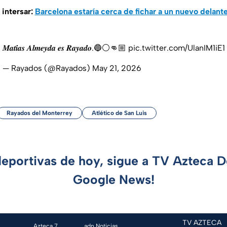
intersar:
Barcelona estaría cerca de fichar a un nuevo delant
𝑴𝒂𝒕𝒊́𝒂𝒔 𝑨𝒍𝒎𝒆𝒚𝒅𝒂 𝒆𝒔 𝑹𝒂𝒚𝒂𝒅𝒐.🔵⚪👊🏼
pic.twitter.com/UlanIM1iE1
— Rayados (@Rayados)
May 21, 2026
Rayados del Monterrey
Atlético de San Luis
deportivas de hoy, sigue a TV Azteca 
Google News!
TV AZTECA
Azteca 7
adn Noticias