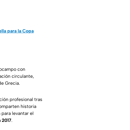
lla para la Copa
ediocampo con
ación circulante,
de Grecia.
ión profesional tras
omparten historia
a
para levantar el
a 2017
.