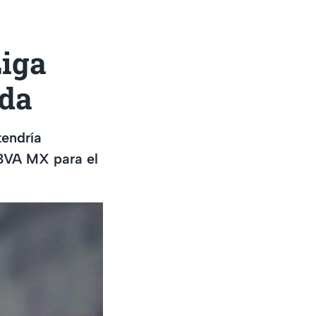
Liga
ada
endría
BBVA MX para el