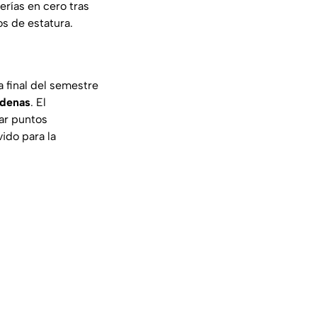
rías en cero tras
s de estatura.
a final del semestre
rdenas
. El
ar puntos
vido para la