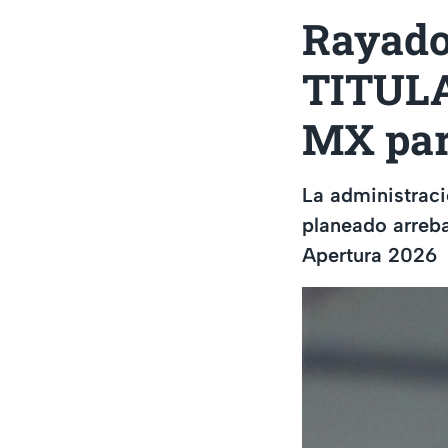
Rayado
TITULAR
MX par
La administrac
planeado arreba
Apertura 2026