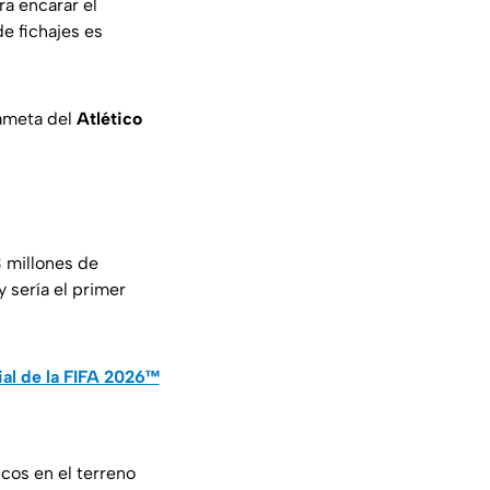
ra encarar el
e fichajes es
dameta del
Atlético
3 millones de
y sería el primer
ial de la FIFA 2026™
cos en el terreno