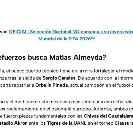
sar:
OFICIAL: Selección Nacional NO convoca a su joven estre
Mundial de la FIFA 2026™
efuerzos busca Matías Almeyda?
ría, el nuevo cuerpo técnico tiene en la mira fortalecer el m
za tras la slaida de
Sergio Canales
. De acuerdo con la inform
aría repatriar a
Orbelín Pineda
, actual campeón en el futbol 
ino y el mediocampista mexicano mantienen una estrecha relac
ntos recientemente en el balompié europeo. Además, ambos c
e fueron piezas fundamentales con las
Chivas del Guadalajar
stadio Akron
ante lo
s Tigres de la UANL
en el torneo
Clausur