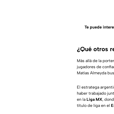
Te puede intere
¿Qué otros r
Más allá de la porte
jugadores de confian
Matías Almeyda busc
El estratega argent
haber trabajado ju
en la
Liga MX
, dond
título de liga en el
E