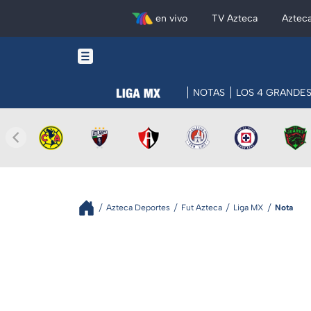
en vivo
TV Azteca
Aztec
NOTAS
LOS 4 GRANDE
Azteca Deportes
Fut Azteca
Liga MX
Nota