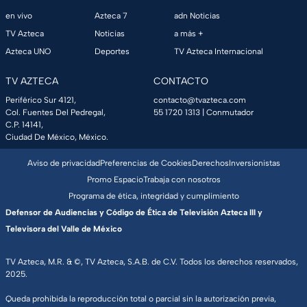
en vivo
Azteca 7
adn Noticias
TV Azteca
Noticias
a más +
Azteca UNO
Deportes
TV Azteca Internacional
TV AZTECA
CONTACTO
Periférico Sur 4121,
contacto@tvazteca.com
Col. Fuentes Del Pedregal,
55 1720 1313
| Conmutador
C.P. 14141,
Ciudad De México, México.
Aviso de privacidad
Preferencias de Cookies
Derechos
Inversionistas
Promo Espacio
Trabaja con nosotros
Programa de ética, integridad y cumplimiento
Defensor de Audiencias y Código de Ética de Televisión Azteca III y
Televisora del Valle de México
TV Azteca, M.R. & ©, TV Azteca, S.A.B. de C.V. Todos los derechos reservados,
2025.
Queda prohibida la reproducción total o parcial sin la autorización previa,