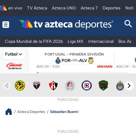
en vivo
TV Azteca
Azteca UNO
Azteca 7
Deportes
Notic
Copa Mundial de la FIFA 2026
Liga MX
Internacional
Box Azte
Futbol
PORTUGAL - PRIMERA DIVISIÓN
POR
-
-
ALV
VS
AGO 09 - 11:00
MINXMIN
AGO 09 - 13
PUBLICIDAD
Azteca Deportes
Sébastien Buemi
PUBLICIDAD