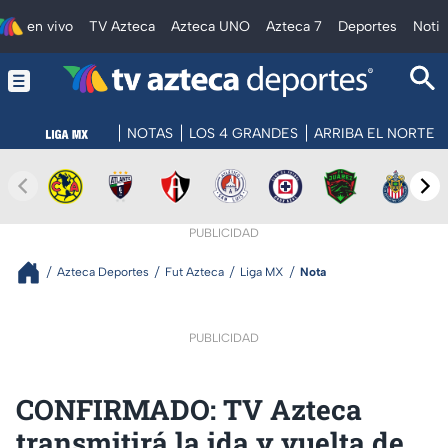
en vivo
TV Azteca
Azteca UNO
Azteca 7
Deportes
Notic
NOTAS
LOS 4 GRANDES
ARRIBA EL NORTE
PUBLICIDAD
Azteca Deportes
Fut Azteca
Liga MX
Nota
PUBLICIDAD
CONFIRMADO: TV Azteca
transmitirá la ida y vuelta de