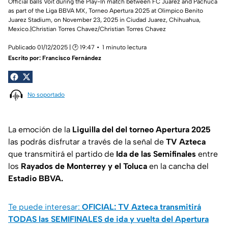
Official balls Voit during the Play-In match between FC Juarez and Pachuca
as part of the Liga BBVA MX, Torneo Apertura 2025 at Olimpico Benito
Juarez Stadium, on November 23, 2025 in Ciudad Juarez, Chihuahua,
Mexico.|Christian Torres Chavez/Christian Torres Chavez
Publicado 01/12/2025 | 🕑 19:47
1 minuto lectura
Escrito por:
Francisco Fernández
No soportado
La emoción de la
Liguilla del del torneo Apertura 2025
las podrás disfrutar a través de la señal de
TV Azteca
que transmitirá el partido de
Ida de las Semifinales
entre
los
Rayados de Monterrey y el Toluca
en la cancha del
Estadio BBVA.
Te puede interesar:
OFICIAL: TV Azteca transmitirá
TODAS las SEMIFINALES de ida y vuelta del Apertura