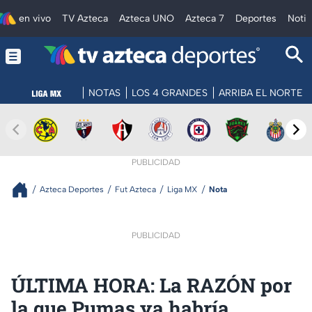
en vivo
TV Azteca
Azteca UNO
Azteca 7
Deportes
Notic
NOTAS
LOS 4 GRANDES
ARRIBA EL NORTE
PUBLICIDAD
Azteca Deportes
Fut Azteca
Liga MX
Nota
PUBLICIDAD
ÚLTIMA HORA: La RAZÓN por
la que Pumas ya habría