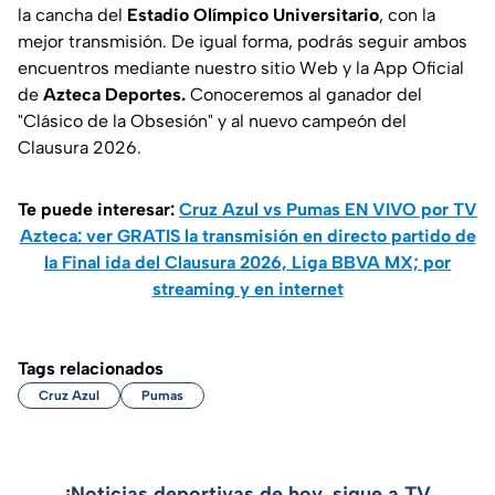
la cancha del
Estadio Olímpico Universitario
, con la
mejor transmisión. De igual forma, podrás seguir ambos
encuentros mediante nuestro sitio Web y la App Oficial
de
Azteca Deportes.
Conoceremos al ganador del
"Clásico de la Obsesión" y al nuevo campeón del
Clausura 2026.
Te puede interesar:
Cruz Azul vs Pumas EN VIVO por TV
Azteca: ver GRATIS la transmisión en directo partido de
la Final ida del Clausura 2026, Liga BBVA MX; por
streaming y en internet
Tags relacionados
Cruz Azul
Pumas
¡Noticias deportivas de hoy, sigue a TV