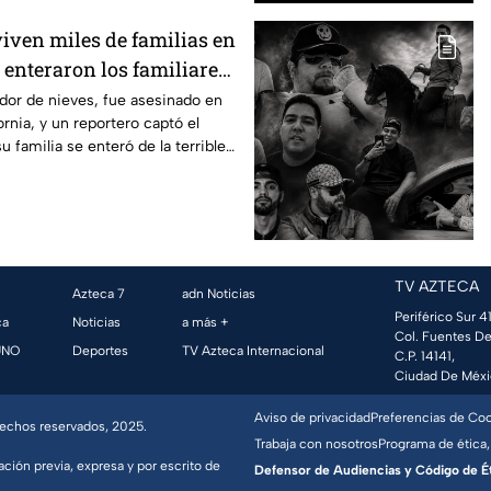
viven miles de familias en
 enteraron los familiares
r de nieves de su
or de nieves, fue asesinado en
ornia, y un reportero captó el
ijuana, Baja California
familia se enteró de la terrible
TV AZTECA
Azteca 7
adn Noticias
Periférico Sur 41
ca
Noticias
a más +
Col. Fuentes De
UNO
Deportes
TV Azteca Internacional
C.P. 14141,
Ciudad De Méxi
Aviso de privacidad
Preferencias de Co
erechos reservados, 2025.
Trabaja con nosotros
Programa de ética,
ación previa, expresa y por escrito de
Defensor de Audiencias y Código de Étic