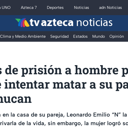
a UNO
Azteca 7
Deportes
Noticias
adn Noticias
tv azteca
noticias
Clima y Medio Ambiente
Seguridad
Estados
Mundo
Opinión
 de prisión a hombre 
e intentar matar a su p
ahucan
 en la casa de su pareja, Leonardo Emilio “N” la
rivarla de la vida, sin embargo, la mujer logró so