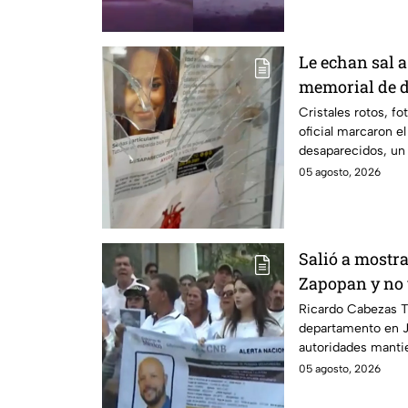
Le echan sal a
memorial de d
Veracruz en m
Cristales rotos, fo
oficial marcaron e
desaparecidos, un
siguen sin ser loca
05 agosto, 2026
Salió a mostr
Zapopan y no 
Ricardo Cabez
Ricardo Cabezas T
departamento en J
autoridades manti
colegas refuerzan 
05 agosto, 2026