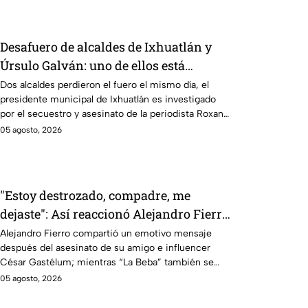
Desafuero de alcaldes de Ixhuatlán y
Úrsulo Galván: uno de ellos está
implicado en el asesinato de la
Dos alcaldes perdieron el fuero el mismo día, el
presidente municipal de Ixhuatlán es investigado
periodista Roxana Guzmán
por el secuestro y asesinato de la periodista Roxana
Guzmán en Veracruz.
05 agosto, 2026
"Estoy destrozado, compadre, me
dejaste": Así reaccionó Alejandro Fierro
al asesinato del influencer César
Alejandro Fierro compartió un emotivo mensaje
después del asesinato de su amigo e influencer
Gastélum
César Gastélum; mientras “La Beba” también se
enteró del fallecimiento en un live de TikTok.
05 agosto, 2026