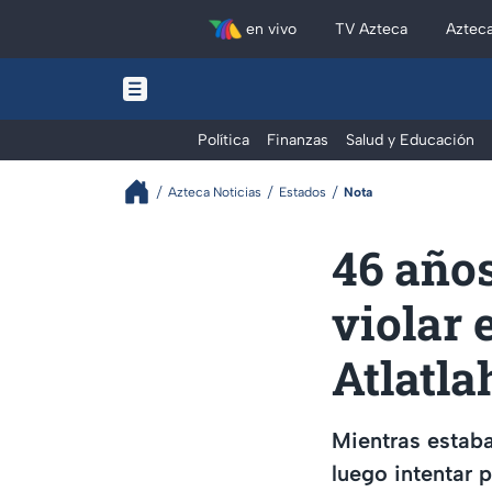
en vivo
TV Azteca
Aztec
Política
Finanzas
Salud y Educación
Azteca Noticias
Estados
Nota
46 años
violar 
Atlatl
Mientras estaba
luego intentar p