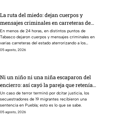
La ruta del miedo: dejan cuerpos y
mensajes criminales en carreteras de
Tabasco en un solo día
En menos de 24 horas, en distintos puntos de
Tabasco dejaron cuerpos y mensajes criminales en
varias carreteras del estado aterrorizando a los
habitantes. El gobierno no puede controlar la crisis
05 agosto, 2026
de violencia.
Ni un niño ni una niña escaparon del
encierro: así cayó la pareja que retenía a
19 migrantes en Puebla
Un caso de terror terminó por dcitar justicia, los
secuestradores de 19 migrantes recibieron una
sentencia en Puebla; esto es lo que se sabe.
05 agosto, 2026