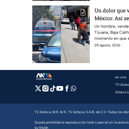
Un dolor que 
México: Así se
de un vendedo
Un hombre, vended
Tijuana, Baja Calif
asesinato en T
momento en que su 
noticia.
05 agosto, 2026
en vivo
TV Azte
Azteca 
TV Azteca, M.R. & ©, TV Azteca, S.A.B. de C.V. Todos los d
Queda prohibida la reproducción total o parcial sin la autoriz
su titular.