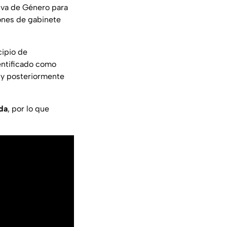
tiva de Género para
iones de gabinete
cipio de
entificado como
ó y posteriormente
ida
, por lo que