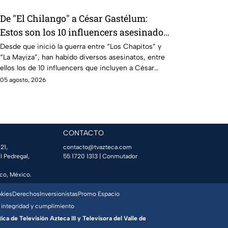
De "El Chilango" a César Gastélum:
Estos son los 10 influencers asesinados
por la guerra entre "Los Chapitos" y "La
Desde que inició la guerra entre “Los Chapitos” y
“La Mayiza”, han habido diversos asesinatos, entre
Mayiza"
ellos los de 10 influencers que incluyen a César
Gastélum.
05 agosto, 2026
CONTACTO
21,
contacto@tvazteca.com
l Pedregal,
55 1720 1313
| Conmutador
co, México.
okies
Derechos
Inversionistas
Promo Espacio
 integridad y cumplimiento
a de Televisión Azteca III y Televisora del Valle de