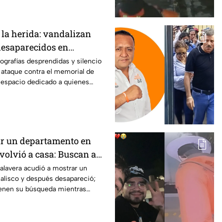
 la herida: vandalizan
esaparecidos en
edio de crisis
tografías desprendidas y silencio
l ataque contra el memorial de
 espacio dedicado a quienes
lizados.
ar un departamento en
volvió a casa: Buscan a
as Talavera en Jalisco
alavera acudió a mostrar un
alisco y después desapareció;
enen su búsqueda mientras
su seguridad.