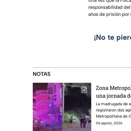
Una vez que la Fisca
responsabilidad del
años de prisión por
¡No te pie
NOTAS
Zona Metropol
una jornada d
balazos a dos
La madrugada de e
registraron dos ag
El Salto
Metropolitana de G
otro en El Salto.
06 agosto, 2026