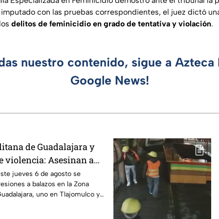
lía Especializada en Feminicidio demostró ante el tribunal la 
 imputado con las pruebas correspondientes, el juez dictó u
 los
delitos de feminicidio en grado de tentativa y violación
.
rdas nuestro contenido, sigue a Azteca 
Google News!
itana de Guadalajara y
e violencia: Asesinan a
 hombres en Tlajomulco y
ste jueves 6 de agosto se
resiones a balazos en la Zona
uadalajara, uno en Tlajomulco y