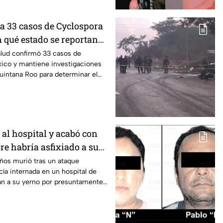
a 33 casos de Cyclospora
 qué estado se reportan
diarrea explosiva?
alud confirmó 33 casos de
ico y mantiene investigaciones
uintana Roo para determinar el
agios.
 al hospital y acabó con
re habría asfixiado a su
as estaba internada en
ños murió tras un ataque
ía internada en un hospital de
gan a su yerno por presuntamente