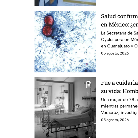
Salud confirm
en México: ¿en
los brotes de 
La Secretaría de S
Cyclospora en Méx
en Guanajuato y Q
origen de los cont
05 agosto, 2026
Fue a cuidarla
su vida: Homb
suegra mientr
Una mujer de 78 a
mientras permanec
Veracruz
Veracruz; investi
haberla asfixiado.
05 agosto, 2026