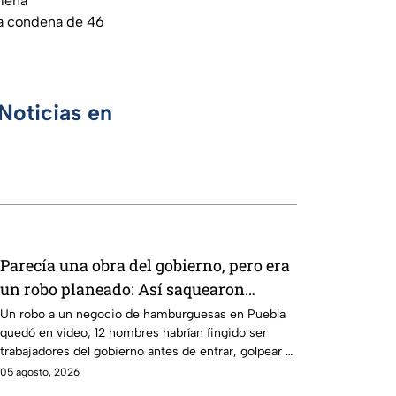
plena
na condena de 46
Noticias en
Parecía una obra del gobierno, pero era
un robo planeado: Así saquearon
negocio de hamburguesas en Puebla
Un robo a un negocio de hamburguesas en Puebla
quedó en video; 12 hombres habrían fingido ser
trabajadores del gobierno antes de entrar, golpear al
dueño y saquearlo.
05 agosto, 2026