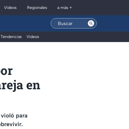
Regionales
Videos
a más +
Tendencias
Videos
por
areja en
 violó para
brevivir.