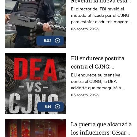
Revelan la nueva estafa
del CJNG a adultos
El director del FBI reveló el
método utilizado por el CJNG
mayores de Estados
para estafar a adultos mayores
Unidos
de Estados Unidos desde
06 agosto, 2026
México.
5:02
EU endurece postura
contra el CJNG:
advierte que también
EU endurece su ofensiva
contra el CJNG; la DEA
irá por políticos que
advierte que perseguirá a
protejan al cártel
políticos que protejan al cártel
05 agosto, 2026
y anuncia millonarias
5:14
recompensas por sus líderes.
La guerra que alcanzó a
los influencers: César