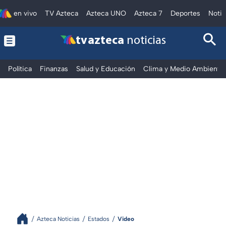
en vivo
TV Azteca
Azteca UNO
Azteca 7
Deportes
Notic
tv azteca
noticias
Política
Finanzas
Salud y Educación
Clima y Medio Ambiente
Azteca Noticias
Estados
Video