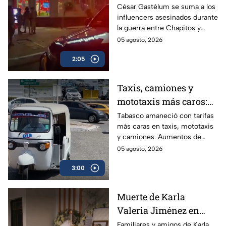
Gastélum se suma a
César Gastélum se suma a los
influencers asesinados durante
lista de asesinados
la guerra entre Chapitos y
entre guerra de
Mayiza; conoce los casos
05 agosto, 2026
Chapitos-Mayiza
ligados a la disputa del Cártel
2:05
de Sinaloa.
Taxis, camiones y
mototaxis más caros:
Tabasco eleva hasta
Tabasco amaneció con tarifas
más caras en taxis, mototaxis
20% las tarifas del
y camiones. Aumentos de
transporte público
hasta 20% golpean el bolsillo
05 agosto, 2026
de usuarios que ya enfrentan
3:00
salarios bajos, informalidad
laboral superior al 60% y
unidades sin aire
Muerte de Karla
acondicionado.
Valeria Jiménez en
Puebla: familiares
Familiares y amigos de Karla