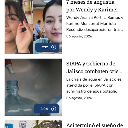
7 meses de angustia
por Wendy y Karime:
desaparecieron tras
Wendy Aranza Portilla Ramos y
Karime Monserrat Murrieta
acudir a funeral de
Reséndiz desaparecieron tras
reportero en Veracruz
asistir al funeral del reportero
06 agosto, 2026
Carlos Castro, asesinado en
2:12
Poza Rica, Veracruz.
SIAPA y Gobierno de
Jalisco combaten crisis
de agua y llevan
La crisis de agua en Jalisco es
atendida por el SIAPA con
suministro potable
suministro de agua potable
gratuito a colonias
gratuito, nuevas obras de
06 agosto, 2026
afectadas
potabilización y apoyo en
3:04
colonias afectadas.
Así terminó el sueño de