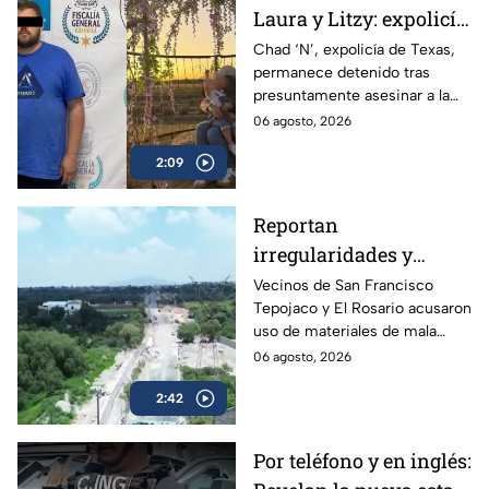
Laura y Litzy: expolicía
de Texas permanece
Chad ‘N’, expolicía de Texas,
permanece detenido tras
detenido por
presuntamente asesinar a la
multihomicidio en
familia de su expareja en
06 agosto, 2026
Saltillo
Saltillo; pretendía huir a EU con
2:09
su hijo.
Reportan
irregularidades y
posible desvío de
Vecinos de San Francisco
Tepojaco y El Rosario acusaron
recursos en obras
uso de materiales de mala
viales de Cuautitlán
calidad en una obra de 23
06 agosto, 2026
Izcalli, Edomex
millones de pesos que lleva 20
2:42
años inconclusa en Cuautitlán
Izcalli, Edomex.
Por teléfono y en inglés: