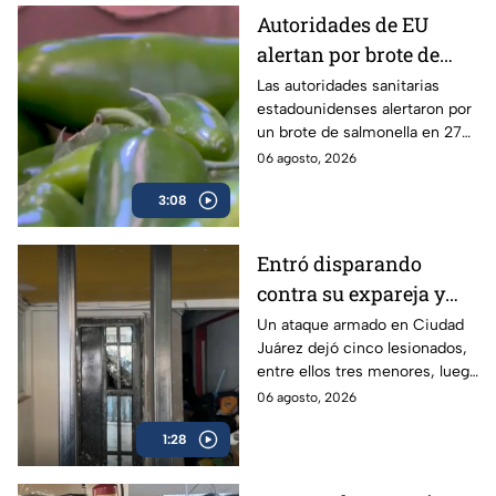
Autoridades de EU
alertan por brote de
Salmonella en cultivos
Las autoridades sanitarias
estadounidenses alertaron por
de jalapeño en México
un brote de salmonella en 27
estados vinculados a el chile
06 agosto, 2026
jalapeño cultivados en México.
3:08
Entró disparando
contra su expareja y
sus hijos: Ataque
Un ataque armado en Ciudad
Juárez dejó cinco lesionados,
armado conmociona a
entre ellos tres menores, luego
Ciudad Juárez
de que un exesposo
06 agosto, 2026
presuntamente disparara
1:28
contra su expareja y su nueva
pareja.