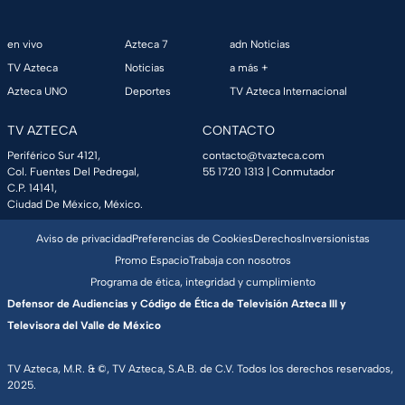
en vivo
Azteca 7
adn Noticias
TV Azteca
Noticias
a más +
Azteca UNO
Deportes
TV Azteca Internacional
TV AZTECA
CONTACTO
Periférico Sur 4121,
contacto@tvazteca.com
Col. Fuentes Del Pedregal,
55 1720 1313
| Conmutador
C.P. 14141,
Ciudad De México, México.
Aviso de privacidad
Preferencias de Cookies
Derechos
Inversionistas
Promo Espacio
Trabaja con nosotros
Programa de ética, integridad y cumplimiento
Defensor de Audiencias y Código de Ética de Televisión Azteca III y
Televisora del Valle de México
TV Azteca, M.R. & ©, TV Azteca, S.A.B. de C.V. Todos los derechos reservados,
2025.