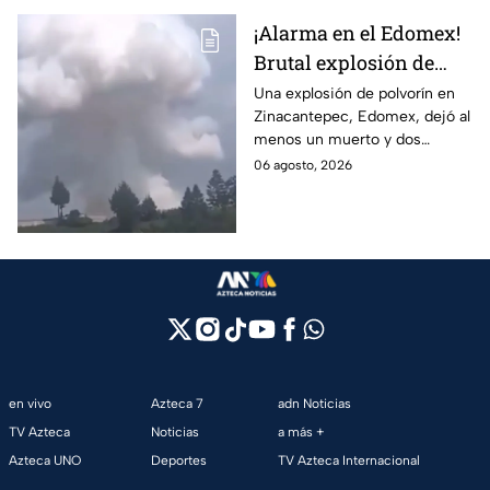
¡Alarma en el Edomex!
Brutal explosión de
polvorín en Santa
Una explosión de polvorín en
Zinacantepec, Edomex, dejó al
María del Monte,
menos un muerto y dos
Zinacantepec; reportan
heridos; autoridades atiende la
06 agosto, 2026
al menos un muerto y
emergencia tras el estallido de
heridos
un taller clandestino.
en vivo
Azteca 7
adn Noticias
TV Azteca
Noticias
a más +
Azteca UNO
Deportes
TV Azteca Internacional