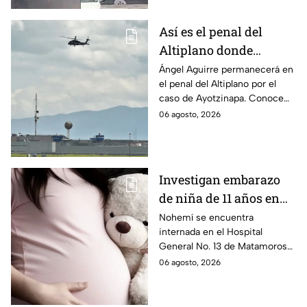
médico.
Así es el penal del
Altiplano donde
permanecerá Ángel
Ángel Aguirre permanecerá en
el penal del Altiplano por el
Aguirre por caso
caso de Ayotzinapa. Conoce
Ayotzinapa
dónde está, cómo es esta
06 agosto, 2026
prisión de máxima seguridad y
su historia.
Investigan embarazo
de niña de 11 años en
Matamoros,
Nohemí se encuentra
internada en el Hospital
Tamaulipas; ¿qué pasó
General No. 13 de Matamoros
con Nohemí?
tras complicaciones por un
06 agosto, 2026
embarazo infantil; la Fiscalía de
Tamaulipas ya investiga.