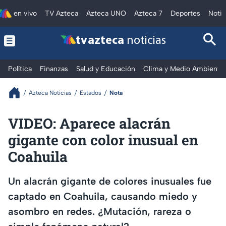
en vivo
TV Azteca
Azteca UNO
Azteca 7
Deportes
Notic
tv azteca
noticias
Política
Finanzas
Salud y Educación
Clima y Medio Ambiente
Azteca Noticias
Estados
Nota
VIDEO: Aparece alacrán
gigante con color inusual en
Coahuila
Un alacrán gigante de colores inusuales fue
captado en Coahuila, causando miedo y
asombro en redes. ¿Mutación, rareza o