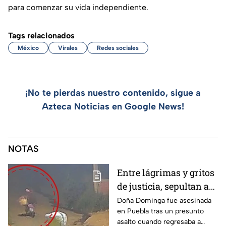
para comenzar su vida independiente.
Tags relacionados
México
Virales
Redes sociales
¡No te pierdas nuestro contenido, sigue a
Azteca Noticias en Google News!
NOTAS
Entre lágrimas y gritos
de justicia, sepultan a
doña Dominga, la
Doña Dominga fue asesinada
en Puebla tras un presunto
abuelita asesinada tras
asalto cuando regresaba a