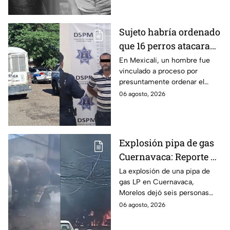
apenas 6 años.
Sujeto habría ordenado
que 16 perros atacaran
a su hermana con
En Mexicali, un hombre fue
vinculado a proceso por
discapacidad en
presuntamente ordenar el
Mexicali, BC
ataque de 16 perros contra su
06 agosto, 2026
hermana, quien tenía
discapacidad auditiva.
Explosión pipa de gas
Cuernavaca: Reporte de
víctimas tras estallido
La explosión de una pipa de
gas LP en Cuernavaca,
en Morelos
Morelos dejó seis personas
hospitalizadas. IMSS informó
06 agosto, 2026
que las pacientes siguen
internadas y aún no hay parte