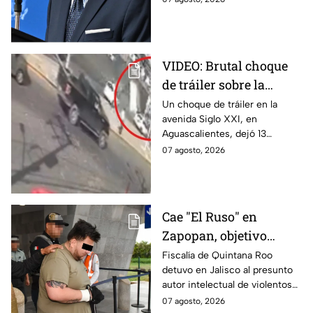
actividades en Michoacán a
partir del 8 de agosto.
VIDEO: Brutal choque
de tráiler sobre la
avenida Siglo XXI en
Un choque de tráiler en la
avenida Siglo XXI, en
Aguascalientes deja
Aguascalientes, dejó 13
varios heridos y
heridos y varios vehículos
07 agosto, 2026
destrozos
destrozados; el conductor fue
detenido tras la carambola.
Cae "El Ruso" en
Zapopan, objetivo
prioritario en Playa del
Fiscalía de Quintana Roo
detuvo en Jalisco al presunto
Carmen
autor intelectual de violentos
ataques en fraccionamientos
07 agosto, 2026