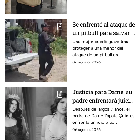
de Playa del Carmen.
Se enfrentó al ataque de
un pitbull para salvar a
una menor; hoy lucha
Una mujer quedó grave tras
proteger a una menor del
por su vida en Zapopan
ataque de un pitbull en
Zapopan; la víctima sufrió
06 agosto, 2026
severas mordeduras y existe
riesgo de que pierda un brazo.
Justicia para Dafne: su
padre enfrentará juicio
por presunto abuso
Después de largos 7 años, el
padre de Dafne Zapata Quintos
cometido en 2019 en
enfrenta un juicio por
Tamaulipas
presuntamente abusar de la
06 agosto, 2026
menor cuando ella tenía