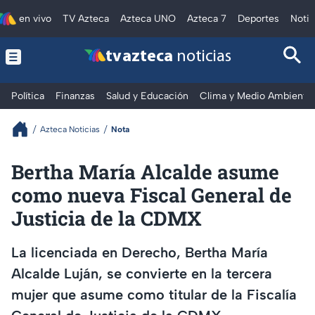
en vivo
TV Azteca
Azteca UNO
Azteca 7
Deportes
Notic
tv azteca
noticias
Política
Finanzas
Salud y Educación
Clima y Medio Ambiente
Azteca Noticias
Nota
Bertha María Alcalde asume
como nueva Fiscal General de
Justicia de la CDMX
La licenciada en Derecho, Bertha María
Alcalde Luján, se convierte en la tercera
mujer que asume como titular de la Fiscalía