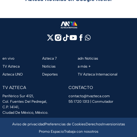
en vivo
Azteca 7
adn Noticias
TV Azteca
Noticias
a más +
Azteca UNO
Deportes
TV Azteca Internacional
TV AZTECA
CONTACTO
Periférico Sur 4121,
contacto@tvazteca.com
Col. Fuentes Del Pedregal,
55 1720 1313
| Conmutador
C.P. 14141,
Ciudad De México, México.
Aviso de privacidad
Preferencias de Cookies
Derechos
Inversionistas
Promo Espacio
Trabaja con nosotros