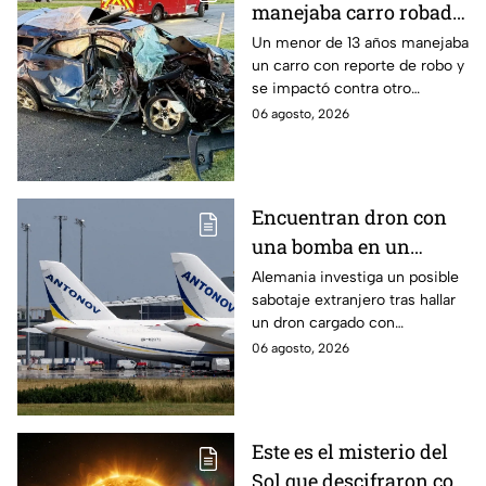
manejaba carro robado
provoca brutal
Un menor de 13 años manejaba
un carro con reporte de robo y
accidente; hay un
se impactó contra otro
muerto y heridos de
vehículo en Maryland, Estados
06 agosto, 2026
gravedad
Unidos.
Encuentran dron con
una bomba en un
aeropuerto de
Alemania investiga un posible
sabotaje extranjero tras hallar
Alemania: no explotó
un dron cargado con
por falla técnica
explosivos en el aeropuerto de
06 agosto, 2026
Leipzig/Halle, cerca de un
avión ucraniano.
Este es el misterio del
Sol que descifraron con