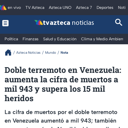
en vivo
TV Azteca
Azteca UNO
Azteca 7
Deportes
Notic
tv azteca
noticias
Política
Finanzas
Salud y Educación
Clima y Medio Ambiente
Azteca Noticias
Mundo
Nota
Doble terremoto en Venezuela:
aumenta la cifra de muertos a
mil 943 y supera los 15 mil
heridos
La cifra de muertos por el doble terremoto
en Venezuela aumentó a mil 943; también