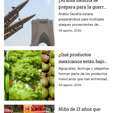
¿Arabia Saudita se
prepara para la guerra?
Esperan ataques de
Arabia Saudita estaría
preparándose para múltiples
grupos armados de tres
ataques provenientes de
países
grupos armados de tres países.
06 agosto, 2026
¿Qué productos
mexicanos están bajo
la lupa de Estados
Aguacates, lechuga y jalapeños
forman parte de los productos
Unidos? Aguacates,
mexicanos que han enfrentado
lechuga y jalapeños
restricciones o
06 agosto, 2026
encabezan la lista
cuestionamientos en Estados
Unidos. Te decimos por qué.
Niño de 13 años que