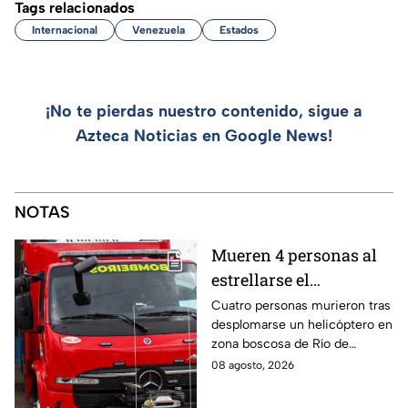
Tags relacionados
Internacional
Venezuela
Estados
¡No te pierdas nuestro contenido, sigue a
Azteca Noticias en Google News!
NOTAS
Mueren 4 personas al
estrellarse el
helicóptero en el que
Cuatro personas murieron tras
desplomarse un helicóptero en
viajaban en zona
zona boscosa de Río de
boscosa de Río de
Janeiro; el impacto provocó un
08 agosto, 2026
Janeiro
incendio que dificultó las
labores de rescate.