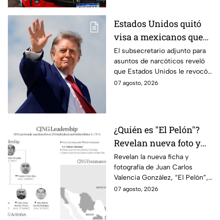
Estados Unidos quitó
visa a mexicanos que
tienen vínculos con
El subsecretario adjunto para
asuntos de narcóticos reveló
grupos criminales
que Estados Unidos le revocó
la visa a mexicanos con
07 agosto, 2026
vínculos criminales.
¿Quién es "El Pelón"?
Revelan nueva foto y
ficha por líder del CJNG
Revelan la nueva ficha y
fotografía de Juan Carlos
Valencia González, “El Pelón”,
como el nuevo líder del CJNG
07 agosto, 2026
con una recompensa de 25
millones de dólares.