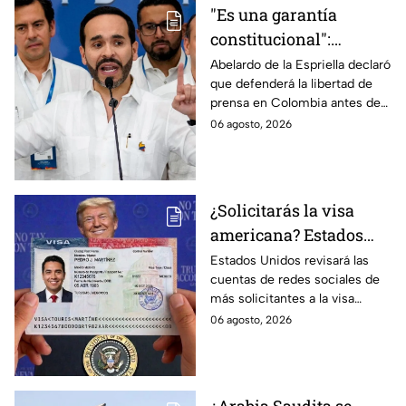
"Es una garantía
constitucional":
Abelardo de la
Abelardo de la Espriella declaró
que defenderá la libertad de
Espriella promete
prensa en Colombia antes de
defender la libertad de
asumir su cargo como
06 agosto, 2026
prensa en Colombia
presidente.
¿Solicitarás la visa
americana? Estados
Unidos revisará las
Estados Unidos revisará las
cuentas de redes sociales de
redes sociales de estos
más solicitantes a la visa
solicitantes
americana.
06 agosto, 2026