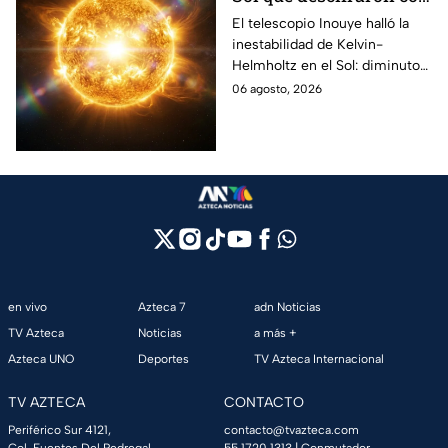
un telescopio en
El telescopio Inouye halló la
inestabilidad de Kelvin-
Hawái: explica las
Helmholtz en el Sol: diminutos
tormentas solares que
remolinos que explicarían el
06 agosto, 2026
afectan a la Tierra
origen de las tormentas
solares.
en vivo
Azteca 7
adn Noticias
TV Azteca
Noticias
a más +
Azteca UNO
Deportes
TV Azteca Internacional
TV AZTECA
CONTACTO
Periférico Sur 4121,
contacto@tvazteca.com