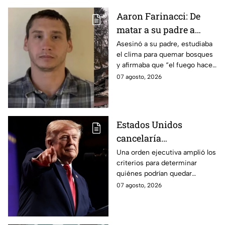
Aaron Farinacci: De
matar a su padre a
provocar incendios
Asesinó a su padre, estudiaba
el clima para quemar bosques
forestales
y afirmaba que “el fuego hace
renacer las cosas”. Esta es la
07 agosto, 2026
historia de la mente del
responsable de los
devastadores incendios.
Estados Unidos
cancelaría
nacionalidad por
Una orden ejecutiva amplió los
criterios para determinar
nacimiento del líder
quiénes podrían quedar
del CJNG
excluidos de la nacionalidad
07 agosto, 2026
estadounidense por
nacimiento.