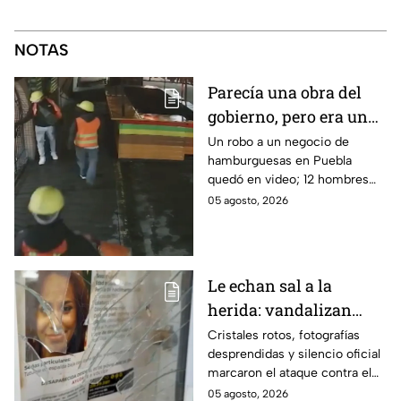
NOTAS
Parecía una obra del
gobierno, pero era un
robo planeado: Así
Un robo a un negocio de
hamburguesas en Puebla
saquearon negocio de
quedó en video; 12 hombres
hamburguesas en
habrían fingido ser
05 agosto, 2026
Puebla
trabajadores del gobierno
antes de entrar, golpear al
dueño y saquearlo.
Le echan sal a la
herida: vandalizan
memorial de
Cristales rotos, fotografías
desprendidas y silencio oficial
desaparecidos en
marcaron el ataque contra el
Veracruz en medio de
memorial de desaparecidos,
05 agosto, 2026