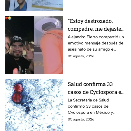
búsqueda mientras colegas
refuerzan su seguridad.
"Estoy destrozado,
compadre, me dejaste":
Así reaccionó
Alejandro Fierro compartió un
emotivo mensaje después del
Alejandro Fierro al
asesinato de su amigo e
asesinato del
influencer César Gastélum;
05 agosto, 2026
influencer César
mientras “La Beba” también se
Gastélum
enteró del fallecimiento en un
live de TikTok.
Salud confirma 33
casos de Cyclospora en
México: ¿en qué estado
La Secretaría de Salud
confirmó 33 casos de
se reportan los brotes
Cyclospora en México y
de diarrea explosiva?
mantiene investigaciones en
05 agosto, 2026
Guanajuato y Quintana Roo
para determinar el origen de