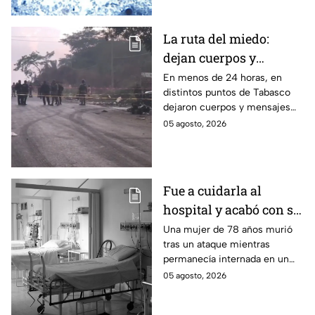
los contagios.
La ruta del miedo:
dejan cuerpos y
mensajes criminales
En menos de 24 horas, en
distintos puntos de Tabasco
en carreteras de
dejaron cuerpos y mensajes
Tabasco en un solo día
criminales en varias carreteras
05 agosto, 2026
del estado aterrorizando a los
habitantes. El gobierno no
puede controlar la crisis de
violencia.
Fue a cuidarla al
hospital y acabó con su
vida: Hombre habría
Una mujer de 78 años murió
tras un ataque mientras
asfixiado a su suegra
permanecía internada en un
mientras estaba
hospital de Veracruz;
05 agosto, 2026
internada en Veracruz
investigan a su yerno por
presuntamente haberla