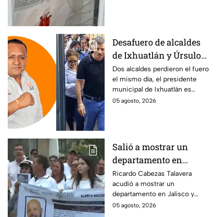
crisis
un espacio dedicado a quienes
siguen sin ser localizados.
Desafuero de alcaldes
de Ixhuatlán y Úrsulo
Galván: uno de ellos
Dos alcaldes perdieron el fuero
el mismo día, el presidente
está implicado en el
municipal de Ixhuatlán es
asesinato de la
investigado por el secuestro y
05 agosto, 2026
periodista Roxana
asesinato de la periodista
Guzmán
Roxana Guzmán en Veracruz.
Salió a mostrar un
departamento en
Zapopan y no volvió a
Ricardo Cabezas Talavera
acudió a mostrar un
casa: Buscan a Ricardo
departamento en Jalisco y
Cabezas Talavera en
después desapareció;
05 agosto, 2026
Jalisco
autoridades mantienen su