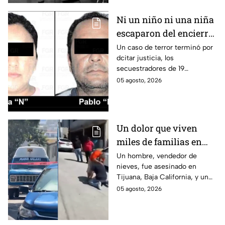
asfixiado.
Ni un niño ni una niña
escaparon del encierro:
así cayó la pareja que
Un caso de terror terminó por
dcitar justicia, los
retenía a 19 migrantes
secuestradores de 19
en Puebla
migrantes recibieron una
05 agosto, 2026
sentencia en Puebla; esto es lo
que se sabe.
Un dolor que viven
miles de familias en
México: Así se
Un hombre, vendedor de
nieves, fue asesinado en
enteraron los
Tijuana, Baja California, y un
familiares de un
reportero captó el momento
05 agosto, 2026
vendedor de nieves de
en que su familia se enteró de
su asesinato en
la terrible noticia.
Tijuana, Baja California