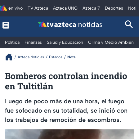
en vivo
TV Azteca
Azteca UNO
Azteca 7
Deportes
Notic
tv azteca
noticias
Política
Finanzas
Salud y Educación
Clima y Medio Ambiente
Azteca Noticias
Estados
Nota
Bomberos controlan incendio
en Tultitlán
Luego de poco más de una hora, el fuego
fue sofocado en su totalidad, se inició con
los trabajos de remoción de escombros.