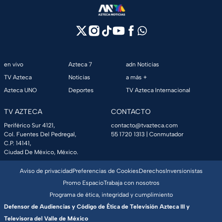
en vivo
Azteca 7
adn Noticias
TV Azteca
Noticias
a más +
Azteca UNO
Deportes
TV Azteca Internacional
TV AZTECA
CONTACTO
Periférico Sur 4121,
contacto@tvazteca.com
Col. Fuentes Del Pedregal,
55 1720 1313
| Conmutador
C.P. 14141,
Ciudad De México, México.
Aviso de privacidad
Preferencias de Cookies
Derechos
Inversionistas
Promo Espacio
Trabaja con nosotros
Programa de ética, integridad y cumplimiento
Defensor de Audiencias y Código de Ética de Televisión Azteca III y
Televisora del Valle de México