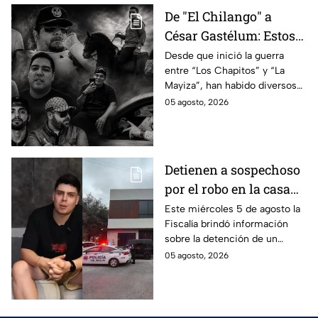
De "El Chilango" a
César Gastélum: Estos
son los 10 influencers
Desde que inició la guerra
entre “Los Chapitos” y “La
asesinados por la
Mayiza”, han habido diversos
guerra entre "Los
asesinatos, entre ellos los de
05 agosto, 2026
Chapitos" y "La Mayiza"
10 influencers que incluyen a
César Gastélum.
Detienen a sospechoso
por el robo en la casa
de Karely Ruiz
Este miércoles 5 de agosto la
Fiscalía brindó información
sobre la detención de un
presunto responsable en el
05 agosto, 2026
robo a la casa de Karely Ruiz
en Nuevo León.