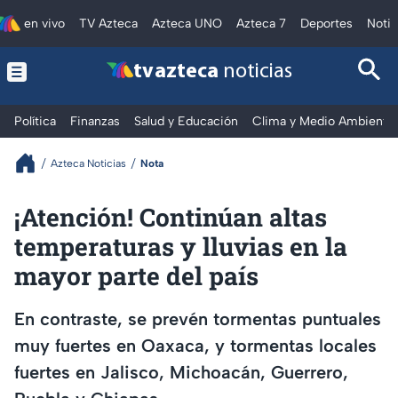
en vivo
TV Azteca
Azteca UNO
Azteca 7
Deportes
Notic
tv azteca
noticias
Política
Finanzas
Salud y Educación
Clima y Medio Ambiente
Azteca Noticias
Nota
¡Atención! Continúan altas
temperaturas y lluvias en la
mayor parte del país
En contraste, se prevén tormentas puntuales
muy fuertes en Oaxaca, y tormentas locales
fuertes en Jalisco, Michoacán, Guerrero,