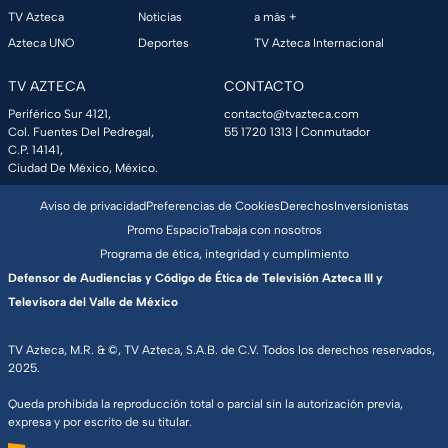
TV Azteca
Noticias
a más +
Azteca UNO
Deportes
TV Azteca Internacional
TV AZTECA
CONTACTO
Periférico Sur 4121,
contacto@tvazteca.com
Col. Fuentes Del Pedregal,
55 1720 1313
| Conmutador
C.P. 14141,
Ciudad De México, México.
Aviso de privacidad
Preferencias de Cookies
Derechos
Inversionistas
Promo Espacio
Trabaja con nosotros
Programa de ética, integridad y cumplimiento
Defensor de Audiencias y Código de Ética de Televisión Azteca III y
Televisora del Valle de México
TV Azteca, M.R. & ©, TV Azteca, S.A.B. de C.V. Todos los derechos reservados,
2025.
Queda prohibida la reproducción total o parcial sin la autorización previa,
expresa y por escrito de su titular.