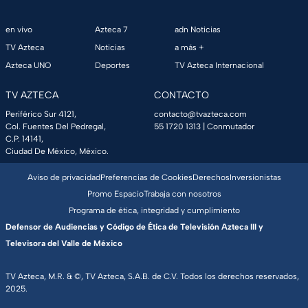
en vivo
Azteca 7
adn Noticias
TV Azteca
Noticias
a más +
Azteca UNO
Deportes
TV Azteca Internacional
TV AZTECA
CONTACTO
Periférico Sur 4121,
contacto@tvazteca.com
Col. Fuentes Del Pedregal,
55 1720 1313
| Conmutador
C.P. 14141,
Ciudad De México, México.
Aviso de privacidad
Preferencias de Cookies
Derechos
Inversionistas
Promo Espacio
Trabaja con nosotros
Programa de ética, integridad y cumplimiento
Defensor de Audiencias y Código de Ética de Televisión Azteca III y
Televisora del Valle de México
TV Azteca, M.R. & ©, TV Azteca, S.A.B. de C.V. Todos los derechos reservados,
2025.