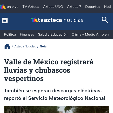
en vivo
TV Azteca
Azteca UNO
Azteca 7
Deportes
Notic
tv azteca
noticias
Política
Finanzas
Salud y Educación
Clima y Medio Ambiente
Azteca Noticias
Nota
Valle de México registrará
lluvias y chubascos
vespertinos
También se esperan descargas eléctricas,
reportó el Servicio Meteorológico Nacional