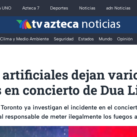
a UNO
Azteca 7
Deportes
Noticias
adn Noticias
tv azteca
noticias
Clima y Medio Ambiente
Seguridad
Estados
Mundo
Opinión
artificiales dejan vari
 en concierto de Dua L
Toronto ya investigan el incidente en el concier
al responsable de meter ilegalmente los fuegos ar