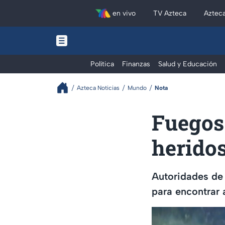
en vivo
TV Azteca
Aztec
Política
Finanzas
Salud y Educación
Azteca Noticias
Mundo
Nota
Fuegos 
heridos
Autoridades de 
para encontrar 