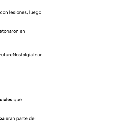
 con lesiones, luego
etonaron en
utureNostalgiaTour
iciales
que
ipa
eran parte del