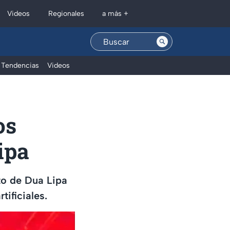
Regionales
Videos
a más +
Tendencias
Videos
os
ipa
to de Dua Lipa
tificiales.