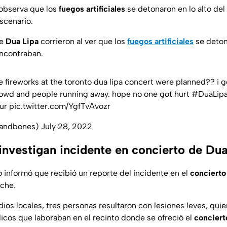
observa que los
fuegos artificiales
se detonaron en lo alto del
scenario.
de
Dua Lipa
corrieron al ver que los
fuegos artificiales
se deton
encontraban.
e fireworks at the toronto dua lipa concert were planned?? i g
rowd and people running away. hope no one got hurt
#DuaLip
ur
pic.twitter.com/YgfTvAvozr
sandbones)
July 28, 2022
investigan incidente en concierto de Dua
o informó que recibió un reporte del incidente en el
conciert
oche.
os locales, tres personas resultaron con lesiones leves, quie
icos que laboraban en el recinto donde se ofreció el
conciert