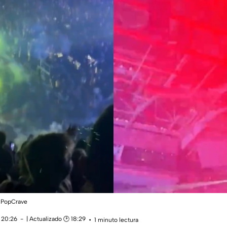
@PopCrave
 20:26
| Actualizado 🕑 18:29
1 minuto lectura