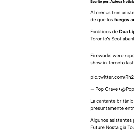
Escrito por:
Azteca Notici
Al menos tres asist
de que los
fuegos ar
Fanáticos de
Dua L
Toronto's Scotiabank
Fireworks were repo
show in Toronto last
pic.twitter.com/R
— Pop Crave (@Po
La cantante británi
presuntamente entra
Algunos asistentes
Future Nostalgia To