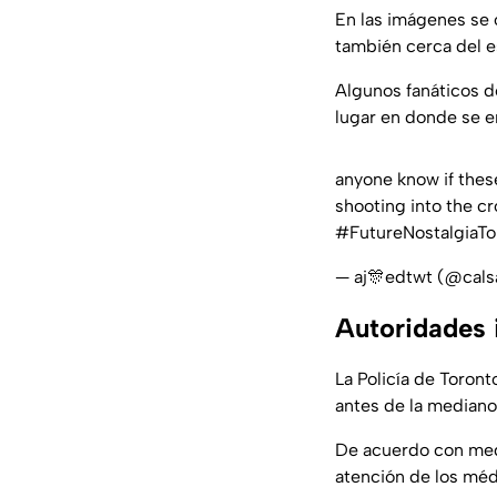
En las imágenes se 
también cerca del e
Algunos fanáticos 
lugar en donde se 
anyone know if thes
shooting into the c
#FutureNostalgiaTo
— aj🎊edtwt (@cal
Autoridades 
La Policía de Toront
antes de la median
De acuerdo con medi
atención de los méd