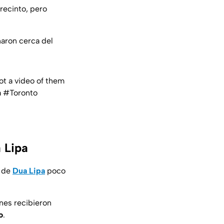
 recinto, pero
aron cerca del
ot a video of them
a
#Toronto
 Lipa
o
de
Dua Lipa
poco
nes recibieron
o
.