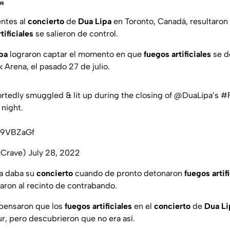
as
entes al
concierto
de
Dua Lipa
en Toronto, Canadá, resultaron
tificiales
se salieron de control.
ipa
lograron captar el momento en que
fuegos artificiales
se d
 Arena, el pasado 27 de julio.
rtedly smuggled & lit up during the closing of
@DuaLipa
’s
#F
 night.
h29VBZaGf
pCrave)
July 28, 2022
ca daba su
concierto
cuando de pronto detonaron
fuegos artif
ron al recinto de contrabando.
 pensaron que los
fuegos artificiales
en el
concierto
de
Dua L
ur, pero descubrieron que no era así.