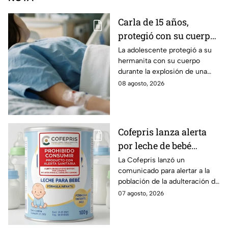
Carla de 15 años,
protegió con su cuerpo
a su hermanita de 4
La adolescente protegió a su
hermanita con su cuerpo
durante la explosión de
durante la explosión de una
una pipa de gas en
pipa de gas en Cuernavaca;
08 agosto, 2026
Cuernavaca
tiene quemaduras de primer y
segundo grado.
Cofepris lanza alerta
por leche de bebé
adulterada: ¿Qué marca
La Cofepris lanzó un
comunicado para alertar a la
es y cómo identificarla?
población de la adulteración de
una leche para bebé.
07 agosto, 2026