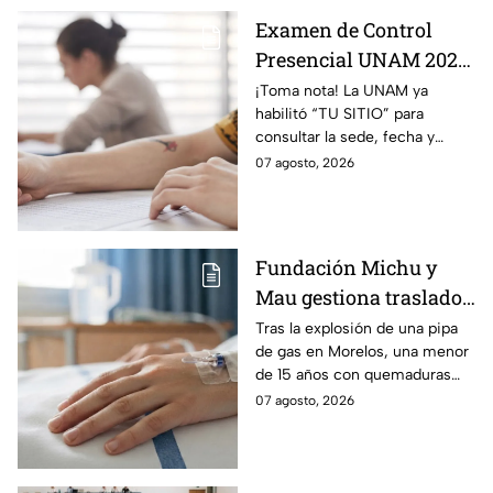
Examen de Control
Presencial UNAM 2026:
consulta aquí tu sede,
¡Toma nota! La UNAM ya
habilitó “TU SITIO” para
fecha y horario
consultar la sede, fecha y
horario del Examen Control
07 agosto, 2026
Presencial 2026. Revisa aquí
cómo conocer tu cita.
Fundación Michu y
Mau gestiona traslado
a Texas de adolescente
Tras la explosión de una pipa
de gas en Morelos, una menor
herida en explosión de
de 15 años con quemaduras
una pipa de gas en
graves será trasladada a
07 agosto, 2026
Morelos
Galveston, Texas, para recibir
atención urgente.