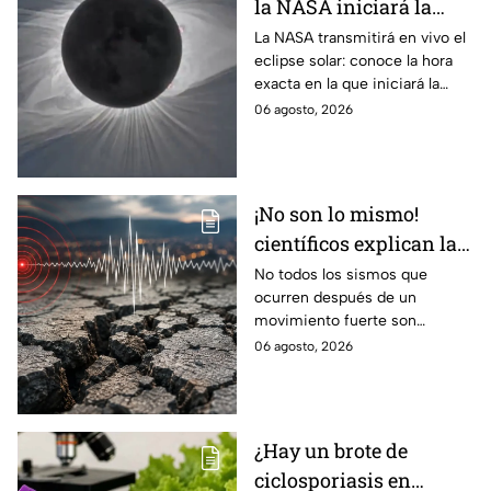
la NASA iniciará la
transmisión en vivo
La NASA transmitirá en vivo el
eclipse solar: conoce la hora
del eclipse solar
exacta en la que iniciará la
cobertura para no perderte de
06 agosto, 2026
este fenómeno astronómico
único.
¡No son lo mismo!
científicos explican las
diferencias entre
No todos los sismos que
ocurren después de un
enjambre sísmico y
movimiento fuerte son
réplicas
réplicas. Científicos explican
06 agosto, 2026
qué es un enjambre sísmico y
qué significa.
¿Hay un brote de
ciclosporiasis en