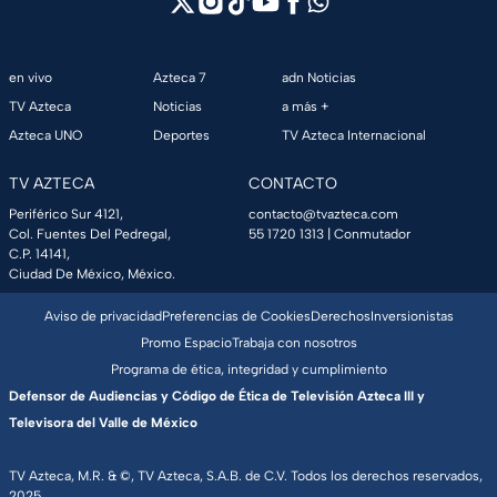
en vivo
Azteca 7
adn Noticias
TV Azteca
Noticias
a más +
Azteca UNO
Deportes
TV Azteca Internacional
TV AZTECA
CONTACTO
Periférico Sur 4121,
contacto@tvazteca.com
Col. Fuentes Del Pedregal,
55 1720 1313
| Conmutador
C.P. 14141,
Ciudad De México, México.
Aviso de privacidad
Preferencias de Cookies
Derechos
Inversionistas
Promo Espacio
Trabaja con nosotros
Programa de ética, integridad y cumplimiento
Defensor de Audiencias y Código de Ética de Televisión Azteca III y
Televisora del Valle de México
TV Azteca, M.R. & ©, TV Azteca, S.A.B. de C.V. Todos los derechos reservados,
2025.