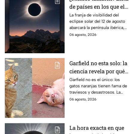
de países en los que el
12 de agosto se verá el
La franja de visibilidad del
eclipse solar del 12 de agosto
eclipse solar total y en
abarcará la península ibérica,
los que será parcial
por lo que solo podrá
06 agosto, 2026
observarse de manera total en
algunas ciudades.
Garfield no esta solo: la
ciencia revela por qué
los gatos naranjas
Garfield no es el único: los
gatos naranjas tienen fama de
tienen tanta fama de
traviesos y desastrosos. La
hacer "desastres"
ciencia explica qué hay detrás
06 agosto, 2026
de su color y peculiar
reputación.
La hora exacta en que