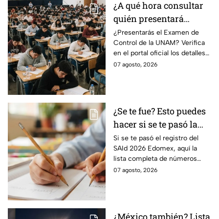
¿A qué hora consultar
quién presentará
examen de control?
¿Presentarás el Examen de
Control de la UNAM? Verifica
en el portal oficial los detalles
de tu cita y los puntajes
07 agosto, 2026
mínimos requeridos para esta
prueba.
¿Se te fue? Esto puedes
hacer si se te pasó la
fecha de preinscripción
Si se te pasó el registro del
SAId 2026 Edomex, aquí la
SAID Edomex 2026
lista completa de números
telefónicos y correos de
07 agosto, 2026
atención directa por nivel
escolar para solucionarlo.
¿México también? Lista