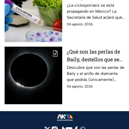
México? Salud rompe
¿La ciclosporiasis se está
propagando en México? La
el silencio tras 33 casos
Secretaría de Salud aclaró qué
detectados
ocurre tras la detección de 33
06 agosto, 2026
casos y explicó por qué
descarta un brote.
¿Qué son las perlas de
Baily, destellos que se
podrán ver
Descubre qué son las perlas de
Baily y el anillo de diamante
ÚNICAMENTE durante
que podrás (únicamente)
el eclipse solar 2026 del
observar durante el eclipse
06 agosto, 2026
12 de agosto?
solar 2026 este próximo 12 de
agosto.