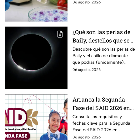
ocurre tras la detección de 33
06 agosto, 2026
casos y explicó por qué
descarta un brote.
¿Qué son las perlas de
Baily, destellos que se
podrán ver
Descubre qué son las perlas de
Baily y el anillo de diamante
ÚNICAMENTE durante
que podrás (únicamente)
el eclipse solar 2026 del
observar durante el eclipse
06 agosto, 2026
12 de agosto?
solar 2026 este próximo 12 de
agosto.
Arranca la Segunda
Fase del SAID 2026 en
Edomex para grados
Consulta los requisitos y
fechas clave para la Segunda
intermedios: Fechas
Fase del SAID 2026 en
clave y requisitos para
Edomex y asegura el traslado
06 agosto, 2026