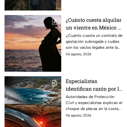
función.
¿Cuánto cuesta alquilar
un vientre en México y
en qué estados se
¿Cuánto cuesta un contrato de
gestación subrogada y cuáles
permite la gestación
son los vacíos legales ante la
subrogada?
falta de una ley federal que
06 agosto, 2026
regule esta práctica en
México?
Especialistas
identifican razón por la
que tiembla tanto en
Autoridades de Protección
Civil y especialistas explican el
Guerrero
choque de placas en la costa
de Guerrero; ¿cuál es el sismo
06 agosto, 2026
más grande sentido en el
estado?