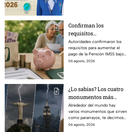
cambios de escuela
escolar de tus hijos para el
próximo ciclo escolar.
Confirman los
requisitos
indispensables para
Autoridades confirmaron los
requisitos para aumentar el
incrementar el pago de
pago de la Pensión IMSS bajo
la Pensión IMSS bajo el
la Ley 73, ¿cuáles son?
06 agosto, 2026
régimen de la Ley 73
¿Lo sabías? Los cuatro
monumentos más
famosos del mundo que
Alrededor del mundo hay
varios monumentos que sirven
también funcionan
como pararrayos, te decimos
como pararrayos
los cuatro más icónicos y
06 agosto, 2026
cómo es que adquieren esta