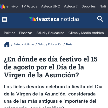
en vivo
TV Azteca
Azteca UNO
Azteca 7
Deportes
Notic
tv azteca
noticias
Política
Finanzas
Salud y Educación
Clima y Medio Ambiente
Azteca Noticias
Salud y Educación
Nota
¿En dónde es día festivo el 15
de agosto por el Día de la
Virgen de la Asunción?
Los fieles devotos celebran la fiestta del Día
de la Virgen de la Asunción, considerada
una de las más antiguas e importante del