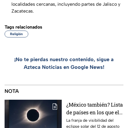
localidades cercanas, incluyendo partes de Jalisco y
Zacatecas.
Tags relacionados
Religión
¡No te pierdas nuestro contenido, sigue a
Azteca Noticias en Google News!
NOTA
¿México también? Lista
de países en los que el
12 de agosto se verá el
La franja de visibilidad del
eclipse solar del 12 de agosto
eclipse solar total y en