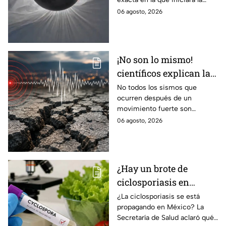
cobertura para no perderte de
06 agosto, 2026
este fenómeno astronómico
único.
¡No son lo mismo!
científicos explican las
diferencias entre
No todos los sismos que
ocurren después de un
enjambre sísmico y
movimiento fuerte son
réplicas
réplicas. Científicos explican
06 agosto, 2026
qué es un enjambre sísmico y
qué significa.
¿Hay un brote de
ciclosporiasis en
México? Salud rompe
¿La ciclosporiasis se está
propagando en México? La
el silencio tras 33 casos
Secretaría de Salud aclaró qué
detectados