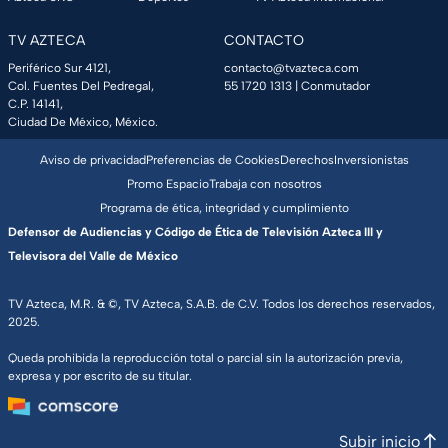
TV AZTECA
CONTACTO
Periférico Sur 4121,
contacto@tvazteca.com
Col. Fuentes Del Pedregal,
55 1720 1313
| Conmutador
C.P. 14141,
Ciudad De México, México.
Aviso de privacidad
Preferencias de Cookies
Derechos
Inversionistas
Promo Espacio
Trabaja con nosotros
Programa de ética, integridad y cumplimiento
Defensor de Audiencias y Código de Ética de Televisión Azteca III y
Televisora del Valle de México
TV Azteca, M.R. & ©, TV Azteca, S.A.B. de C.V. Todos los derechos reservados,
2025.
Queda prohibida la reproducción total o parcial sin la autorización previa,
expresa y por escrito de su titular.
Subir inicio