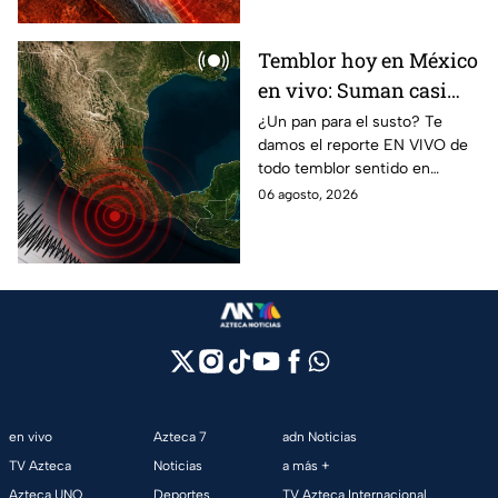
Temblor hoy en México
en vivo: Suman casi
mil 500 réplicas del
¿Un pan para el susto? Te
damos el reporte EN VIVO de
sismo ocurrido en
todo temblor sentido en
Chiapas
México con epicentro,
06 agosto, 2026
magnitud e información de
autoridades.
en vivo
Azteca 7
adn Noticias
TV Azteca
Noticias
a más +
Azteca UNO
Deportes
TV Azteca Internacional