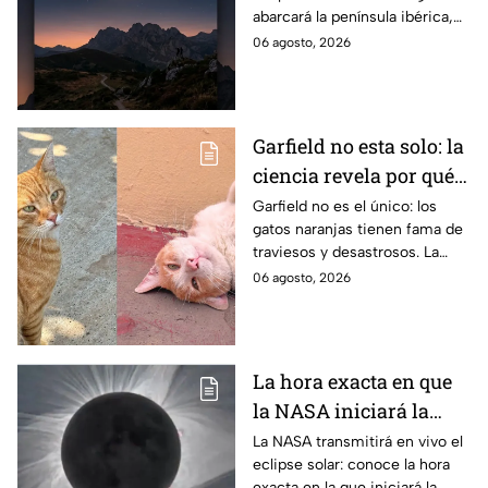
abarcará la península ibérica,
los que será parcial
por lo que solo podrá
06 agosto, 2026
observarse de manera total en
algunas ciudades.
Garfield no esta solo: la
ciencia revela por qué
los gatos naranjas
Garfield no es el único: los
gatos naranjas tienen fama de
tienen tanta fama de
traviesos y desastrosos. La
hacer "desastres"
ciencia explica qué hay detrás
06 agosto, 2026
de su color y peculiar
reputación.
La hora exacta en que
la NASA iniciará la
transmisión en vivo
La NASA transmitirá en vivo el
eclipse solar: conoce la hora
del eclipse solar
exacta en la que iniciará la