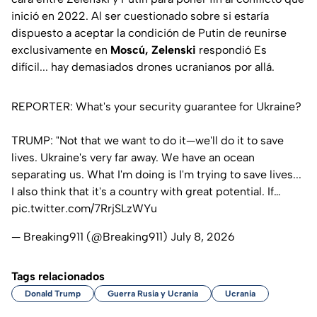
inició en 2022. Al ser cuestionado sobre si estaría
dispuesto a aceptar la condición de Putin de reunirse
exclusivamente en
Moscú, Zelenski
respondió
Es
difícil... hay demasiados drones ucranianos por allá
.
REPORTER: What's your security guarantee for Ukraine?
TRUMP: "Not that we want to do it—we'll do it to save
lives. Ukraine's very far away. We have an ocean
separating us. What I'm doing is I'm trying to save lives...
I also think that it's a country with great potential. If…
pic.twitter.com/7RrjSLzWYu
— Breaking911 (@Breaking911)
July 8, 2026
Tags relacionados
Donald Trump
Guerra Rusia y Ucrania
Ucrania