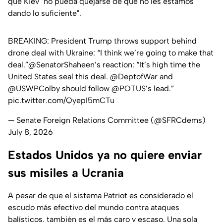
que Kiev "no pueda quejarse de que no les estamos
dando lo suficiente".
BREAKING: President Trump throws support behind
drone deal with Ukraine: “I think we’re going to make that
deal.”
@SenatorShaheen
’s reaction: “It’s high time the
United States seal this deal.
@DeptofWar
and
@USWPColby
should follow
@POTUS
’s lead.”
pic.twitter.com/QyepI5mCTu
— Senate Foreign Relations Committee (@SFRCdems)
July 8, 2026
Estados Unidos ya no quiere enviar
sus misiles a Ucrania
A pesar de que el sistema Patriot es considerado el
escudo más efectivo del mundo contra ataques
balísticos, también es el más caro y escaso. Una sola