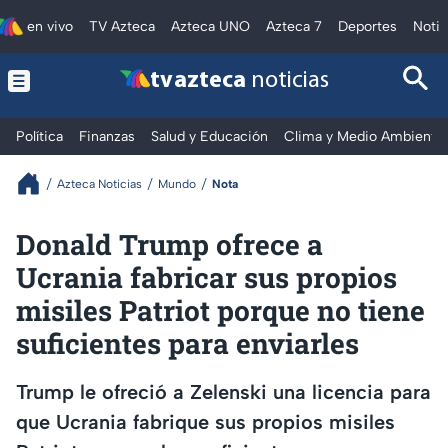
en vivo
TV Azteca
Azteca UNO
Azteca 7
Deportes
Notic
tv azteca
noticias
Política
Finanzas
Salud y Educación
Clima y Medio Ambiente
Azteca Noticias
Mundo
Nota
Donald Trump ofrece a
Ucrania fabricar sus propios
misiles Patriot porque no tiene
suficientes para enviarles
Trump le ofreció a Zelenski una licencia para
que Ucrania fabrique sus propios misiles