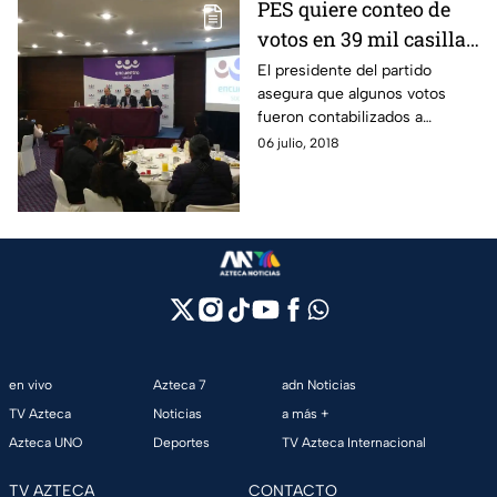
PES quiere conteo de
votos en 39 mil casillas
para salvarse
El presidente del partido
asegura que algunos votos
fueron contabilizados a
Morena.
06 julio, 2018
en vivo
Azteca 7
adn Noticias
TV Azteca
Noticias
a más +
Azteca UNO
Deportes
TV Azteca Internacional
TV AZTECA
CONTACTO