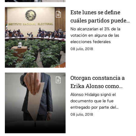
Este lunes se define
cuáles partidos pueden
perder su registro
No alcanzarían el 3% de la
votación en alguna de las
elecciones federales
08 julio, 2018
Otorgan constancia a
Erika Alonso como
gobernadora electa de
Alonso Hidalgo signó el
documento que le fue
Puebla
entregado por parte del
consejero presidente del IEE.
08 julio, 2018