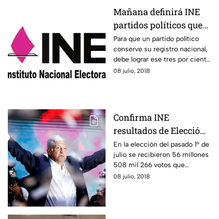
Mañana definirá INE
partidos políticos que
podrían perder registro
Para que un partido político
conserve su registro nacional,
debe lograr ese tres por ciento
en cualquiera de las
08 julio, 2018
elecciones federales
Confirma INE
resultados de Elección
Presidencial 2018
En la elección del pasado 1° de
julio se recibieron 56 millones
508 mil 266 votos que
equivalen a una participación
08 julio, 2018
ciudadana del 63.42 por ciento