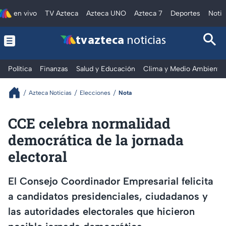
en vivo
TV Azteca
Azteca UNO
Azteca 7
Deportes
Notic
tv azteca
noticias
Política
Finanzas
Salud y Educación
Clima y Medio Ambiente
Azteca Noticias
Elecciones
Nota
CCE celebra normalidad
democrática de la jornada
electoral
El Consejo Coordinador Empresarial felicita
a candidatos presidenciales, ciudadanos y
las autoridades electorales que hicieron