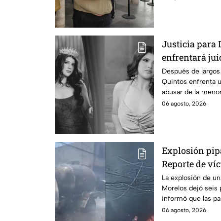
Justicia para 
enfrentará jui
cometido en 2
Después de largos 
Quintos enfrenta 
abusar de la menor
06 agosto, 2026
Explosión pip
Reporte de víc
Morelos
La explosión de u
Morelos dejó seis 
informó que las pa
no hay parte médi
06 agosto, 2026