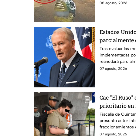
justicia.
08 agosto, 2026
Estados Unido
parcialmente 
suspensión po
Tras evaluar las m
implementadas po
reanudará parcial
Michoacán a partir
07 agosto, 2026
Cae "El Ruso" 
prioritario e
Fiscalía de Quinta
presunto autor int
fraccionamientos 
07 agosto, 2026