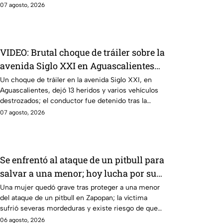
en Monterrey.
07 agosto, 2026
VIDEO: Brutal choque de tráiler sobre la
avenida Siglo XXI en Aguascalientes
deja varios heridos y destrozos
Un choque de tráiler en la avenida Siglo XXI, en
Aguascalientes, dejó 13 heridos y varios vehículos
destrozados; el conductor fue detenido tras la
carambola.
07 agosto, 2026
Se enfrentó al ataque de un pitbull para
salvar a una menor; hoy lucha por su
vida en Zapopan
Una mujer quedó grave tras proteger a una menor
del ataque de un pitbull en Zapopan; la víctima
sufrió severas mordeduras y existe riesgo de que
pierda un brazo.
06 agosto, 2026