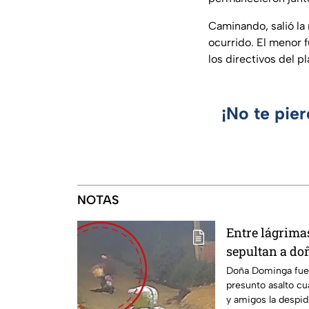
Caminando, salió la
ocurrido. El menor 
los directivos del p
¡No te pie
NOTAS
Entre lágrimas 
sepultan a do
asesinada tra
Doña Dominga fue 
presunto asalto cu
Puebla
y amigos la despid