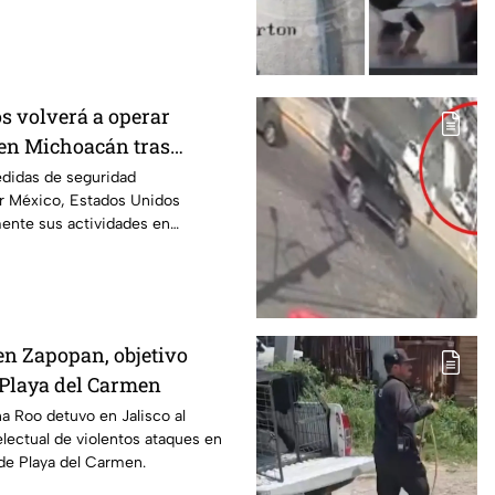
s volverá a operar
en Michoacán tras
r motivos de seguridad
edidas de seguridad
r México, Estados Unidos
mente sus actividades en
 del 8 de agosto.
en Zapopan, objetivo
n Playa del Carmen
na Roo detuvo en Jalisco al
electual de violentos ataques en
de Playa del Carmen.