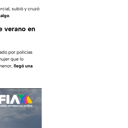
cial, subió y cruzó
algo
.
e verano en
ado por policías
ujer que lo
 menor,
llegó una