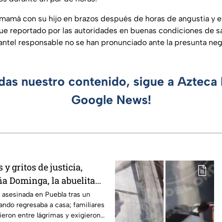
 mamá con su hijo en brazos después de horas de angustia y ev
fue reportado por las autoridades en buenas condiciones de s
lantel responsable no se han pronunciado ante la presunta neg
rdas nuestro contenido, sigue a Azteca 
Google News!
y gritos de justicia,
ña Dominga, la abuelita
s asalto en Amozoc,
asesinada en Puebla tras un
ando regresaba a casa; familiares
ieron entre lágrimas y exigieron