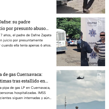
Dafne: su padre
cio por presunto abuso
019 en Tamaulipas
7 años, el padre de Dafne Zapata
un juicio por presuntamente
 cuando ella tenía apenas 6 años.
a de gas Cuernavaca:
timas tras estallido en
na pipa de gas LP en Cuernavaca,
personas hospitalizadas. IMSS
cientes siguen internadas y aún
co.