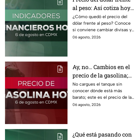
al peso: Así cotiza hoy 6
de agosto 2026
¿Cómo quedó el precio del
dólar frente al peso? Conoce
si conviene cambiar divisas y
cómo el flujo en el estrecho de
06 agosto, 2026
Ormuz afecta al precio del
petróleo.
Ay, no... Cambios en el
precio de la gasolina;
así quedó HOY
No cargues el tanque sin
conocer dónde está más
barato; este es el precio de la
gasolina para hoy jueves 6 de
06 agosto, 2026
agosto 2026 sin afectar tu
bolsillo.
¿Qué está pasando con