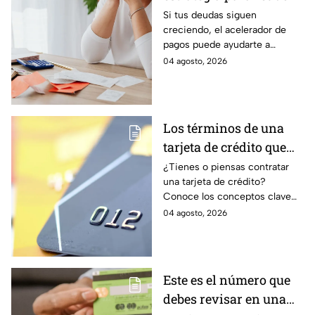
tus deudas más rápido
Si tus deudas siguen
creciendo, el acelerador de
y recuperar el control
pagos puede ayudarte a
de tus finanzas
ordenar tus finanzas, priorizar
04 agosto, 2026
pagos y avanzar hacia una
mayor tranquilidad económica.
Los términos de una
tarjeta de crédito que
debes entender para
¿Tienes o piensas contratar
una tarjeta de crédito?
evitar deudas
Conoce los conceptos clave
como CAT, fecha de corte,
04 agosto, 2026
pago mínimo e intereses para
evitar dudas.
Este es el número que
debes revisar en una