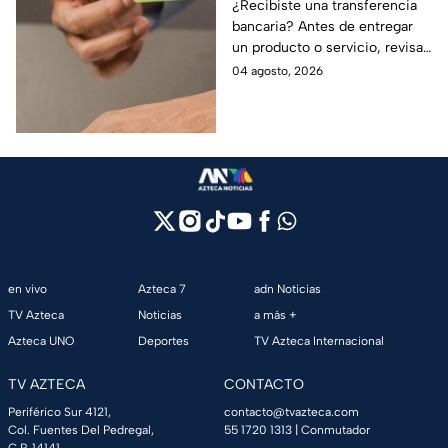
transferencia bancaria
¿Recibiste una transferencia
bancaria? Antes de entregar
para evitar fraudes
un producto o servicio, revisa
este número clave para
04 agosto, 2026
verificar si la operación es real
y evitar fraudes.
en vivo
Azteca 7
adn Noticias
TV Azteca
Noticias
a más +
Azteca UNO
Deportes
TV Azteca Internacional
TV AZTECA
CONTACTO
Periférico Sur 4121,
contacto@tvazteca.com
Col. Fuentes Del Pedregal,
55 1720 1313
| Conmutador