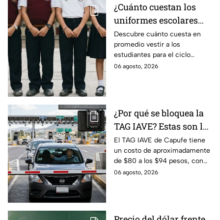
¿Cuánto cuestan los
uniformes escolares
para el regreso a clases
Descubre cuánto cuesta en
promedio vestir a los
2026, según su grado?
estudiantes para el ciclo
escolar 2026-2027 y consejos
06 agosto, 2026
prácticos para ahorrar en los
uniformes escolares.
¿Por qué se bloquea la
TAG IAVE? Estas son las
razones por las que no
El TAG IAVE de Capufe tiene
un costo de aproximadamente
pasa en la caseta
de $80 a los $94 pesos, con
IVA incluido; te compartimos
06 agosto, 2026
las razones por las que podría
bloquearse.
Precio del dólar frente