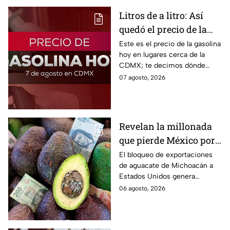
Litros de a litro: Así
quedó el precio de la
gasolina HOY
Este es el precio de la gasolina
hoy en lugares cerca de la
CDMX; te decimos dónde
encontrarla más barata este
07 agosto, 2026
viernes 7 de agosto 2026,
estado por estado.
Revelan la millonada
que pierde México por
el bloqueo de Estados
El bloqueo de exportaciones
de aguacate de Michoacán a
Unidos al aguate de
Estados Unidos genera
Michoacán
pérdidas millonarias.
06 agosto, 2026