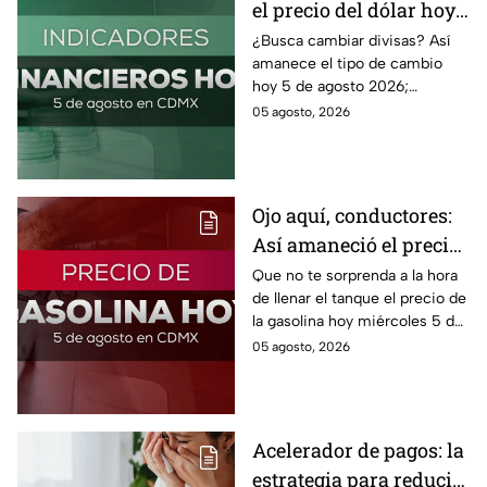
el precio del dólar hoy
miércoles 5 de agosto
¿Busca cambiar divisas? Así
amanece el tipo de cambio
2026?
hoy 5 de agosto 2026;
consulta el precio del dólar
05 agosto, 2026
este miércoles y conoce si es
conveniente comprar.
Ojo aquí, conductores:
Así amaneció el precio
de la gasolina HOY
Que no te sorprenda a la hora
de llenar el tanque el precio de
la gasolina hoy miércoles 5 de
agosto 2026; aquí te dejamos
05 agosto, 2026
la lista de costos estado por
estado.
Acelerador de pagos: la
estrategia para reducir