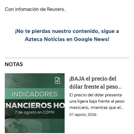
Con infomación de Reuters.
¡No te pierdas nuestro contenido, sigue a
Azteca Noticias en Google News!
NOTAS
¡BAJA el precio del
dólar frente al peso
hoy! Así quedó este
El precio del dólar presenta
una ligera baja frente al peso
viernes 7 de agosto
mexicano, mientras que el
2026
petróleo también presenta una
07 agosto, 2026
caída este viernes 7 de agosto
2026.