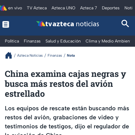
en vivo
TV Azteca
Azteca UNO
Azteca 7
Deportes
Notic
tv azteca
noticias
Política
Finanzas
Salud y Educación
Clima y Medio Ambiente
Azteca Noticias
Finanzas
Nota
China examina cajas negras y
busca más restos del avión
estrellado
Los equipos de rescate están buscando más
restos del avión, grabaciones de video y
testimonios de testigos, dijo el regulador de