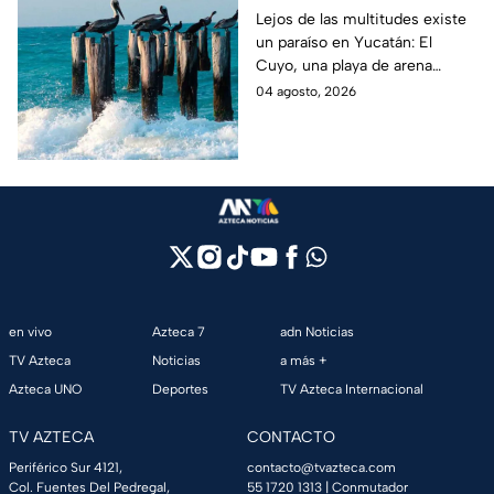
escondido en la Costa
Lejos de las multitudes existe
un paraíso en Yucatán: El
Esmeralda de Yucatán
Cuyo, una playa de arena
y es ideal para las
blanca en la Costa Esmeralda
04 agosto, 2026
vacaciones de verano
que promete tranquilidad y
paisajes inolvidables.
en vivo
Azteca 7
adn Noticias
TV Azteca
Noticias
a más +
Azteca UNO
Deportes
TV Azteca Internacional
TV AZTECA
CONTACTO
Periférico Sur 4121,
contacto@tvazteca.com
Col. Fuentes Del Pedregal,
55 1720 1313
| Conmutador