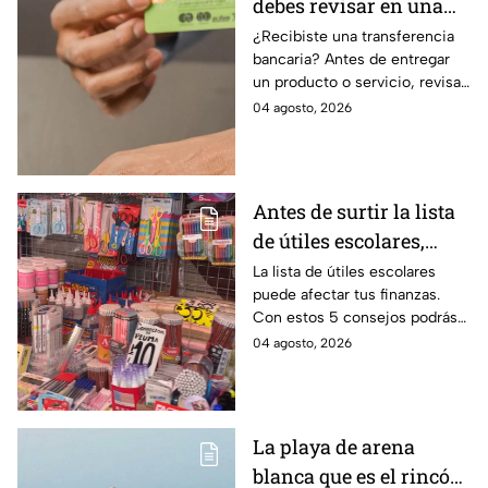
debes revisar en una
transferencia bancaria
¿Recibiste una transferencia
bancaria? Antes de entregar
para evitar fraudes
un producto o servicio, revisa
este número clave para
04 agosto, 2026
verificar si la operación es real
y evitar fraudes.
Antes de surtir la lista
de útiles escolares,
sigue estos 5 consejos
La lista de útiles escolares
puede afectar tus finanzas.
que pueden ahorrar
Con estos 5 consejos podrás
miles de pesos
organizar tus compras, ahorrar
04 agosto, 2026
dinero este ciclo escolar
2026-2027.
La playa de arena
blanca que es el rincón