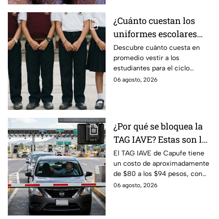
¿Cuánto cuestan los
uniformes escolares
para el regreso a clases
Descubre cuánto cuesta en
promedio vestir a los
2026, según su grado?
estudiantes para el ciclo
escolar 2026-2027 y consejos
06 agosto, 2026
prácticos para ahorrar en los
uniformes escolares.
¿Por qué se bloquea la
TAG IAVE? Estas son las
razones por las que no
El TAG IAVE de Capufe tiene
un costo de aproximadamente
pasa en la caseta
de $80 a los $94 pesos, con
IVA incluido; te compartimos
06 agosto, 2026
las razones por las que podría
bloquearse.