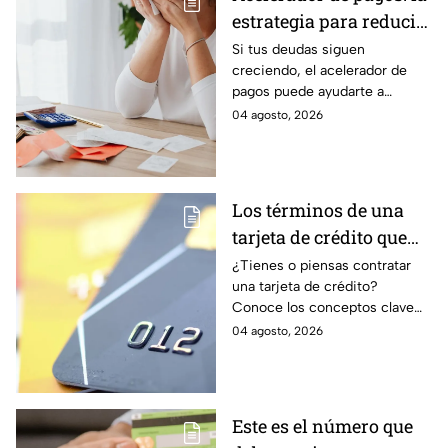
estrategia para reducir
tus deudas más rápido
Si tus deudas siguen
creciendo, el acelerador de
y recuperar el control
pagos puede ayudarte a
de tus finanzas
ordenar tus finanzas, priorizar
04 agosto, 2026
pagos y avanzar hacia una
mayor tranquilidad económica.
Los términos de una
tarjeta de crédito que
debes entender para
¿Tienes o piensas contratar
una tarjeta de crédito?
evitar deudas
Conoce los conceptos clave
como CAT, fecha de corte,
04 agosto, 2026
pago mínimo e intereses para
evitar dudas.
Este es el número que