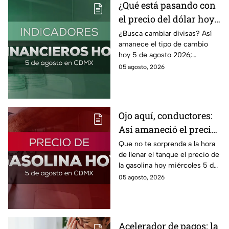
¿Qué está pasando con
el precio del dólar hoy
miércoles 5 de agosto
¿Busca cambiar divisas? Así
amanece el tipo de cambio
2026?
hoy 5 de agosto 2026;
consulta el precio del dólar
05 agosto, 2026
este miércoles y conoce si es
conveniente comprar.
Ojo aquí, conductores:
Así amaneció el precio
de la gasolina HOY
Que no te sorprenda a la hora
de llenar el tanque el precio de
la gasolina hoy miércoles 5 de
agosto 2026; aquí te dejamos
05 agosto, 2026
la lista de costos estado por
estado.
Acelerador de pagos: la