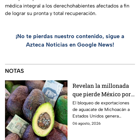
médica integral a los derechohabientes afectados a fin
de lograr su pronta y total recuperación.
¡No te pierdas nuestro contenido, sigue a
Azteca Noticias en Google News!
NOTAS
Revelan la millonada
que pierde México por
el bloqueo de Estados
El bloqueo de exportaciones
de aguacate de Michoacán a
Unidos al aguate de
Estados Unidos genera
Michoacán
pérdidas millonarias.
06 agosto, 2026