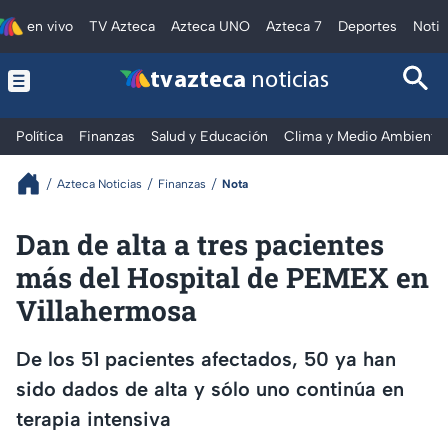
en vivo
TV Azteca
Azteca UNO
Azteca 7
Deportes
Notic
tv azteca
noticias
Política
Finanzas
Salud y Educación
Clima y Medio Ambiente
Azteca Noticias
Finanzas
Nota
Dan de alta a tres pacientes
más del Hospital de PEMEX en
Villahermosa
​De los 51 pacientes afectados, 50 ya han
sido dados de alta y sólo uno continúa en
terapia intensiva