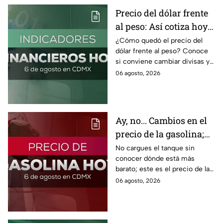
Precio del dólar frente
al peso: Así cotiza hoy 6
de agosto 2026
¿Cómo quedó el precio del
dólar frente al peso? Conoce
si conviene cambiar divisas y
cómo el flujo en el estrecho de
06 agosto, 2026
Ormuz afecta al precio del
petróleo.
Ay, no... Cambios en el
precio de la gasolina;
así quedó HOY
No cargues el tanque sin
conocer dónde está más
barato; este es el precio de la
gasolina para hoy jueves 6 de
06 agosto, 2026
agosto 2026 sin afectar tu
bolsillo.