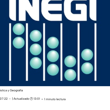
ística y Geografía
 07:22
| Actualizado 🕑 13:01
1 minuto lectura