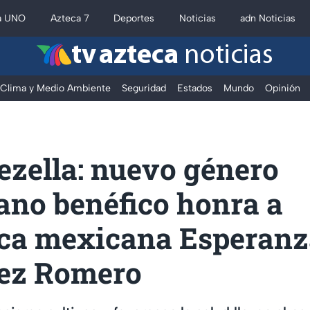
a UNO
Azteca 7
Deportes
Noticias
adn Noticias
tv azteca
noticias
Clima y Medio Ambiente
Seguridad
Estados
Mundo
Opinión
ezella: nuevo género
ano benéfico honra a
fica mexicana Esperan
ez Romero