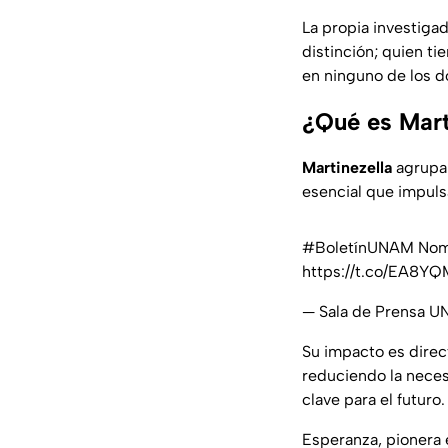
La propia investiga
distinción; quien t
en ninguno de los 
¿Qué es Marti
Martinezella
agrupa
esencial que impulsa
#BoletínUNAM
Nomb
https://t.co/EA8Y
— Sala de Prensa
Su impacto es direct
reduciendo la neces
clave para el futuro.
Esperanza, pionera e