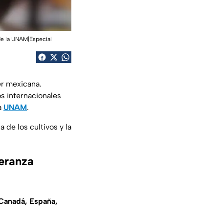
de la UNAM|Especial
er mexicana.
os internacionales
la
UNAM
.
a de los cultivos y la
eranza
Canadá, España,