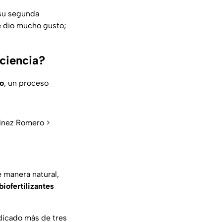
 su segunda
 dio mucho gusto;
 ciencia?
o
, un proceso
ínez Romero >
e manera natural,
biofertilizantes
edicado más de tres