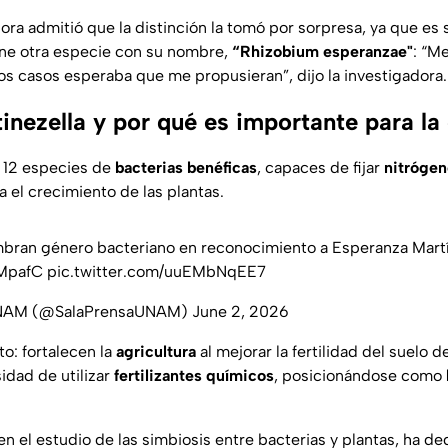
dora admitió que la distinción la tomó por sorpresa, ya que es
iene otra especie con su nombre,
“Rhizobium esperanzae"
:
“Me
dos casos esperaba que me propusieran”,
dijo la investigadora.
nezella y por qué es importante para la
 12 especies de
bacterias benéficas
, capaces de fijar
nitrógen
 el crecimiento de las plantas.
ran género bacteriano en reconocimiento a Esperanza Mart
QMpafC
pic.twitter.com/uuEMbNqEE7
 UNAM (@SalaPrensaUNAM)
June 2, 2026
o: fortalecen la
agricultura
al mejorar la fertilidad del suelo d
idad de utilizar
fertilizantes químicos
, posicionándose como
n el estudio de las simbiosis entre bacterias y plantas, ha d