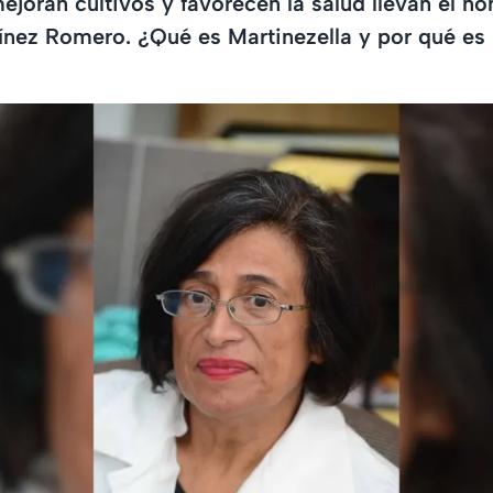
ejoran cultivos y favorecen la salud llevan el n
ínez Romero. ¿Qué es Martinezella y por qué es
?