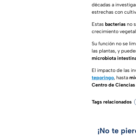
décadas a investig
estrechas con culti
Estas
bacterias
no s
crecimiento vegetal 
Su función no se lim
las plantas, y puede
microbiota intestina
El impacto de las i
teporingo
, hasta
mi
Centro de Ciencia
Tags relacionados
¡No te pie