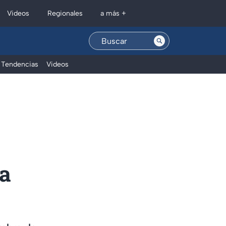
Regionales
Videos
a más +
Tendencias
Videos
za