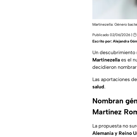
Martinezella:
Género bacter
Publicado 02/06/2026 | 🕑
Escrito por:
Alejandra Gó
Un descubrimiento 
Martinezella
es el 
decidieron nombrar 
Las aportaciones d
salud
.
Nombran géne
Martínez Ro
La propuesta no su
Alemania y Reino U