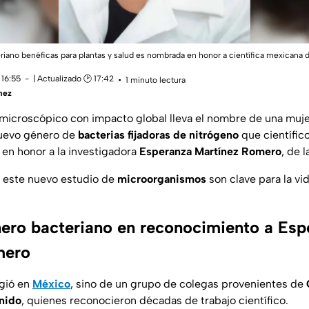
iano benéficas para plantas y salud es nombrada en honor a científica mexicana 
 16:55
| Actualizado 🕑 17:42
1 minuto lectura
mez
microscópico con impacto global lleva el nombre de una muj
nuevo género de
bacterias fijadoras de nitrógeno
que científic
en honor a la investigadora
Esperanza Martínez Romero
, de 
e este nuevo estudio de
microorganismos
son clave para la vid
ro bacteriano en reconocimiento a Esp
mero
rgió en
México
, sino de un grupo de colegas provenientes de
nido
, quienes reconocieron décadas de trabajo científico.