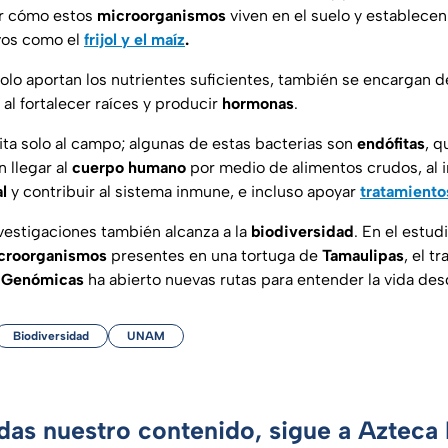
ar cómo estos
microorganismos
viven en el suelo y establecen
vos como el
frijol y el maíz
.
olo aportan los nutrientes suficientes, también se encargan d
al fortalecer raíces y producir
hormonas
.
ita solo al campo; algunas de estas bacterias son
endófitas
, q
n llegar al
cuerpo humano
por medio de alimentos crudos, al i
l
y contribuir al sistema inmune, e incluso apoyar
tratamient
nvestigaciones también alcanza a la
biodiversidad
. En el estud
croorganismos
presentes en una tortuga de
Tamaulipas
, el t
s Genómicas
ha abierto nuevas rutas para entender la vida de
Biodiversidad
UNAM
rdas nuestro contenido, sigue a Azteca 