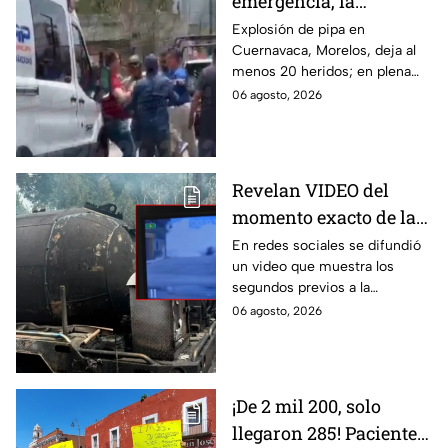
emergencia, la
desesperación y el
Explosión de pipa en
Cuernavaca, Morelos, deja al
llanto de un niño;
menos 20 heridos; en plena
adultos desatan pelea
emergencia, dos hombres
06 agosto, 2026
tras explosión de pipa
comenzaron a pelear mientras
en Cuernavaca
un niño lloraba en el lugar.
Revelan VIDEO del
momento exacto de la
explosión de pipa de
En redes sociales se difundió
un video que muestra los
gas en Cuernavaca,
segundos previos a la
Morelos
explosión de una pipa de gas
06 agosto, 2026
LP en Cuernavaca, Morelos.
¡De 2 mil 200, solo
llegaron 285! Pacientes