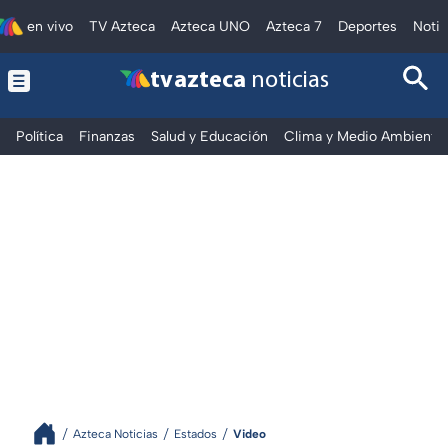
en vivo
TV Azteca
Azteca UNO
Azteca 7
Deportes
Notic
tv azteca
noticias
Política
Finanzas
Salud y Educación
Clima y Medio Ambiente
Azteca Noticias
Estados
Video