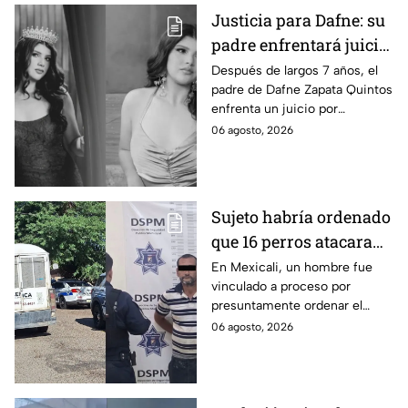
Justicia para Dafne: su
padre enfrentará juicio
por presunto abuso
Después de largos 7 años, el
padre de Dafne Zapata Quintos
cometido en 2019 en
enfrenta un juicio por
Tamaulipas
presuntamente abusar de la
06 agosto, 2026
menor cuando ella tenía
apenas 6 años.
Sujeto habría ordenado
que 16 perros atacaran
a su hermana con
En Mexicali, un hombre fue
vinculado a proceso por
discapacidad en
presuntamente ordenar el
Mexicali, BC
ataque de 16 perros contra su
06 agosto, 2026
hermana, quien tenía
discapacidad auditiva.