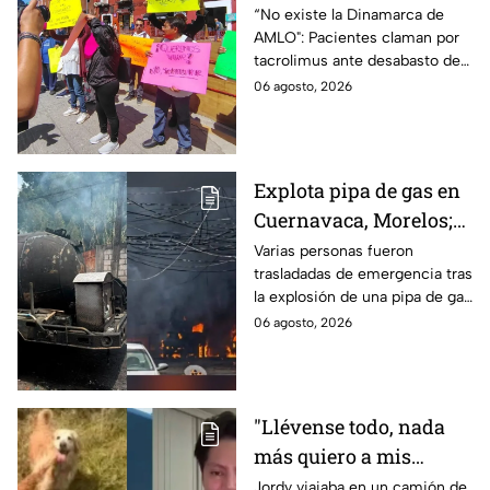
claman por
“No existe la Dinamarca de
AMLO": Pacientes claman por
medicamentos ante
tacrolimus ante desabasto de
desabasto en IMSS
medicamentos en hospital del
06 agosto, 2026
Puebla
IMSS Puebla; hay 900
personas están afectadas.
Explota pipa de gas en
Cuernavaca, Morelos;
se reportan más de 20
Varias personas fueron
trasladadas de emergencia tras
personas con
la explosión de una pipa de gas
quemaduras
cerca de la colonia Las
06 agosto, 2026
Granjas, en Cuernavaca,
Morelos.
"Llévense todo, nada
más quiero a mis
perritas": Asaltan a un
Jordy viajaba en un camión de