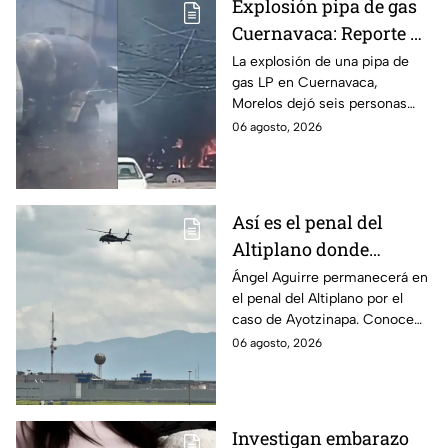
Explosión pipa de gas
Cuernavaca: Reporte de
víctimas tras estallido
La explosión de una pipa de
gas LP en Cuernavaca,
en Morelos
Morelos dejó seis personas
hospitalizadas. IMSS informó
06 agosto, 2026
que las pacientes siguen
internadas y aún no hay parte
médico.
Así es el penal del
Altiplano donde
permanecerá Ángel
Ángel Aguirre permanecerá en
el penal del Altiplano por el
Aguirre por caso
caso de Ayotzinapa. Conoce
Ayotzinapa
dónde está, cómo es esta
06 agosto, 2026
prisión de máxima seguridad y
su historia.
Investigan embarazo