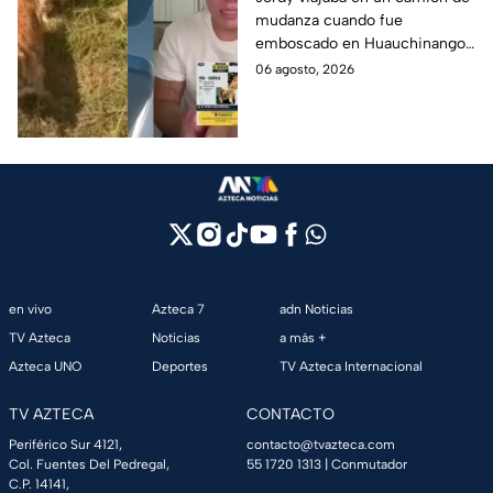
mudanza cuando fue
joven, vacían sus
emboscado en Huauchinango,
cuentas y le roban a sus
Puebla, Además de quitarle
06 agosto, 2026
mascotas en
sus pertenencias, los
Huauchinango, Puebla
criminales se llevaron a sus
perritas.
en vivo
Azteca 7
adn Noticias
TV Azteca
Noticias
a más +
Azteca UNO
Deportes
TV Azteca Internacional
TV AZTECA
CONTACTO
Periférico Sur 4121,
contacto@tvazteca.com
Col. Fuentes Del Pedregal,
55 1720 1313
| Conmutador
C.P. 14141,