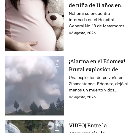
de niña de 11 años en
Matamoros,
Nohemí se encuentra
internada en el Hospital
Tamaulipas; ¿qué pasó
General No. 13 de Matamoros
con Nohemí?
tras complicaciones por un
06 agosto, 2026
embarazo infantil; la Fiscalía de
Tamaulipas ya investiga.
¡Alarma en el Edomex!
Brutal explosión de
polvorín en Santa
Una explosión de polvorín en
Zinacantepec, Edomex, dejó al
María del Monte,
menos un muerto y dos
Zinacantepec; reportan
heridos; autoridades atiende la
06 agosto, 2026
al menos un muerto y
emergencia tras el estallido de
heridos
un taller clandestino.
VIDEO| Entre la