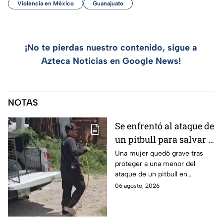
Violencia en México
Guanajuato
¡No te pierdas nuestro contenido, sigue a
Azteca Noticias en Google News!
NOTAS
Se enfrentó al ataque de
un pitbull para salvar a
una menor; hoy lucha
Una mujer quedó grave tras
proteger a una menor del
por su vida en Zapopan
ataque de un pitbull en
Zapopan; la víctima sufrió
06 agosto, 2026
severas mordeduras y existe
riesgo de que pierda un brazo.