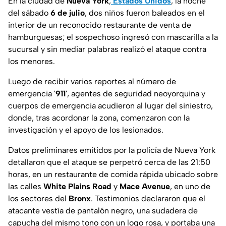
En la ciudad de
Nueva York
,
Estados Unidos
, la noche
del sábado
6 de julio
, dos niños fueron baleados en el
interior de un reconocido restaurante de venta de
hamburguesas; el sospechoso ingresó con mascarilla a la
sucursal y sin mediar palabras realizó el ataque contra
los menores.
Luego de recibir varios reportes al número de
emergencia '
911
', agentes de seguridad neoyorquina y
cuerpos de emergencia acudieron al lugar del siniestro,
donde, tras acordonar la zona, comenzaron con la
investigación y el apoyo de los lesionados.
Datos preliminares emitidos por la policía de Nueva York
detallaron que el ataque se perpetró cerca de las 21:50
horas, en un restaurante de comida rápida ubicado sobre
las calles
White Plains Road
y
Mace Avenue
,
en uno de
los sectores del
Bronx
. Testimonios declararon que el
atacante vestía de pantalón negro, una sudadera de
capucha del mismo tono con un logo rosa, y portaba una