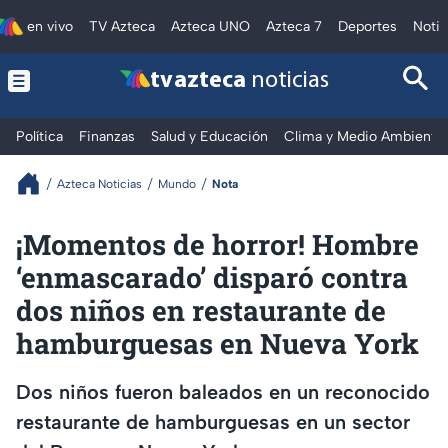
en vivo
TV Azteca
Azteca UNO
Azteca 7
Deportes
Notic
tv azteca
noticias
Política
Finanzas
Salud y Educación
Clima y Medio Ambiente
Azteca Noticias
Mundo
Nota
¡Momentos de horror! Hombre
‘enmascarado’ disparó contra
dos niños en restaurante de
hamburguesas en Nueva York
Dos niños fueron baleados en un reconocido
restaurante de hamburguesas en un sector