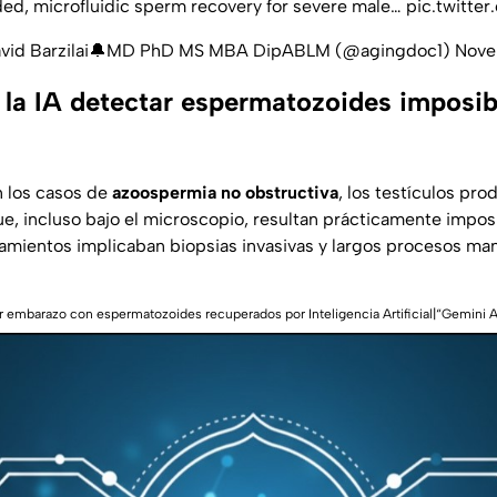
ded, microfluidic sperm recovery for severe male…
pic.twitte
vid Barzilai🔔MD PhD MS MBA DipABLM (@agingdoc1)
Nove
la IA detectar espermatozoides imposib
n los casos de
azoospermia no obstructiva
, los testículos pr
e, incluso bajo el microscopio, resultan prácticamente imposi
atamientos implicaban
biopsias invasivas
y largos procesos man
er embarazo con espermatozoides recuperados por Inteligencia Artificial|“Gemini A