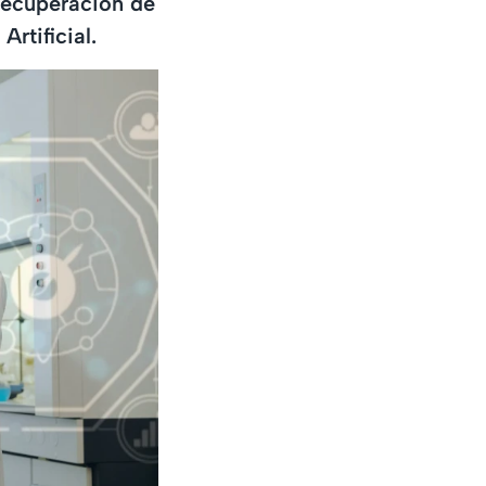
 recuperación de
rtificial.