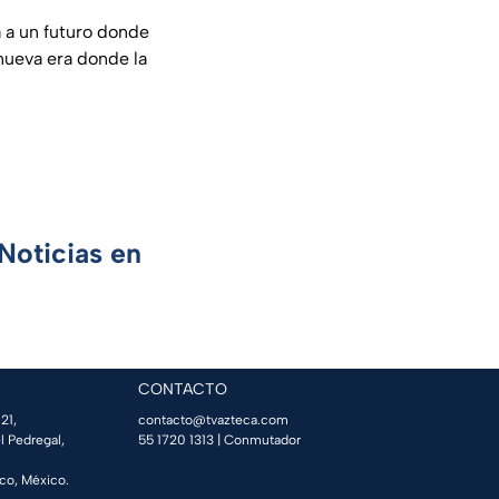
a a un futuro donde
 nueva era donde la
Noticias en
CONTACTO
21,
contacto@tvazteca.com
l Pedregal,
55 1720 1313
| Conmutador
co, México.