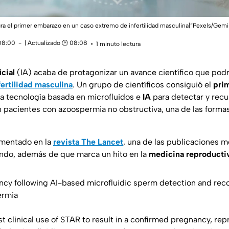
 logra el primer embarazo en un caso extremo de infertilidad masculina|“Pexels/Gemi
 08:00
| Actualizado 🕑 08:08
1 minuto lectura
icial
(IA) acaba de protagonizar un avance científico que podr
fertilidad masculina
. Un grupo de científicos consiguió el
pri
na tecnología basada en microfluidos e
IA
para detectar y rec
n pacientes con
azoospermia
no obstructiva, una de las form
umentado en la
revista The Lancet
, una de las publicaciones 
ndo, además de que marca un hito en la
medicina reproducti
nancy following AI-based microfluidic sperm detection and rec
ermia
st clinical use of STAR to result in a confirmed pregnancy, rep