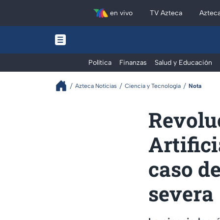
en vivo
TV Azteca
Aztec
Política
Finanzas
Salud y Educación
Azteca Noticias
Ciencia y Tecnología
Nota
Revoluc
Artific
caso de
severa