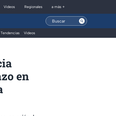
Regionales
Videos
a más +
Tendencias
Videos
cia
azo en
a