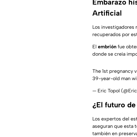
Embarazo hist
Artificial
Los investigadores 
recuperados por est
El
embrión
fue obt
donde se creía impos
The 1st pregnancy v
39-year-old man with
— Eric Topol (@Eri
¿El futuro de
Los expertos del est
aseguran que esta t
también en preserva