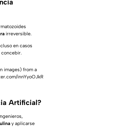
encia
rmatozoides
era
irreversible.
cluso en casos
e concebir.
on images) from a
tter.com/innYyoOJkR
ia Artificial?
ingenieros,
ulina
y aplicarse