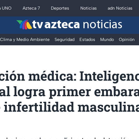
a UNO
Azteca 7
Deportes
Noticias
adn Noticias
tv azteca
noticias
Clima y Medio Ambiente
Seguridad
Estados
Mundo
Opinión
ión médica: Inteligen
ial logra primer embar
 infertilidad masculin