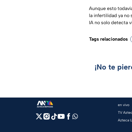
Aunque esto todavía
la
infertilidad
ya no 
IA no solo detecta v
Tags relacionados
¡No te pie
en vivo
TV Azte
Azteca 