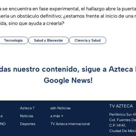
 se encuentra en fase experimental, el hallazgo abre la puert
sería un obstáculo definitivo;
¿estamos frente al inicio de una
ida, sino que ayuda a crearla?
Tecnología
Salud y Bienestar
Ciencia y Salud
rdas nuestro contenido, sigue a Azteca 
Google News!
TV AZTECA
Azteca 7
adn Noticias
Periférico Sur 41
ca
Noticias
a más +
Col. Fuentes De
UNO
Deportes
TV Azteca Internacional
C.P. 14141,
Ciudad De Méxi