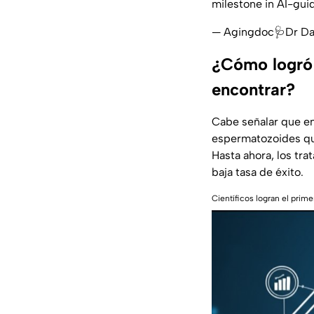
milestone in AI-gui
— Agingdoc🩺Dr Da
¿Cómo logró 
encontrar?
Cabe señalar que e
espermatozoides
qu
Hasta ahora, los tr
baja tasa de éxito.
Científicos logran el prim