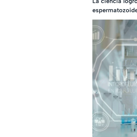
La ciencia logr
espermatozoides