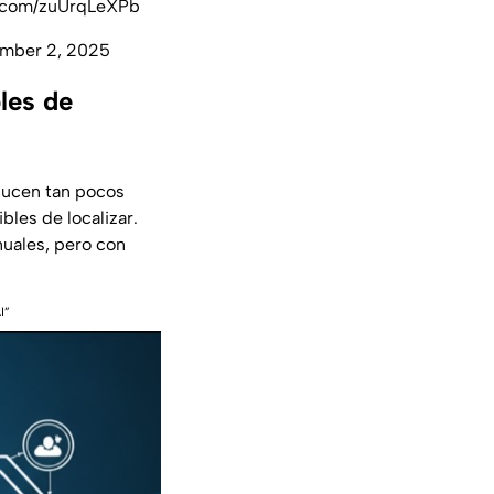
r.com/zuUrqLeXPb
mber 2, 2025
les de
oducen tan pocos
bles de localizar.
uales, pero con
I”