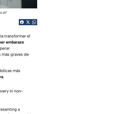
ni AI”
ía transformar el
mer embarazo
uperar
as más graves de
médicas más
va
.
overy in non-
resenting a