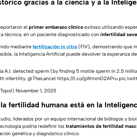
órico gracias a la ciencia y a la Intelig
reportaron el
primer embarazo clínico
exitoso utilizando
espe
a técnica, en un paciente diagnosticado con
infertilidad sev
enido mediante
fertilización in vitro
(FIV), demostrando que in
ible, la Inteligencia Artificial puede devolver la esperanza d
ia A.I. detected sperm (by finding 5 motile sperm in 2.5 milli
 infertility.
@TheLancet
https://t.co/gWmmD2APru
pic.twi
cTopol)
November 1, 2025
 la fertilidad humana está en la Inteligenc
udio, liderados por un equipo internacional de biólogos y bio
ecnología podría redefinir los
tratamientos de fertilidad masc
ción genética y diagnóstico clínico.