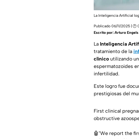
La Inteligencia Artificial
Publicado 06/11/2025 | 🕑
Escrito por:
Arturo Engels
La
Inteligencia Artif
tratamiento de la
in
clínico
utilizando u
espermatozoides
e
infertilidad.
Este logro fue doc
prestigiosas del mu
First clinical preg
obstructive azoosp
🤖"We report the fir