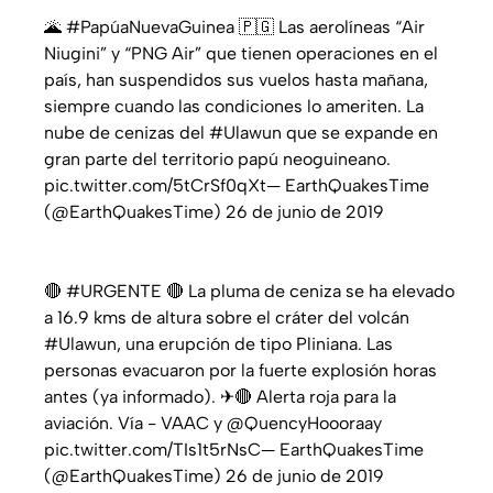
🌋 #PapúaNuevaGuinea 🇵🇬 Las aerolíneas “Air
Niugini” y “PNG Air” que tienen operaciones en el
país, han suspendidos sus vuelos hasta mañana,
siempre cuando las condiciones lo ameriten. La
nube de cenizas del #Ulawun que se expande en
gran parte del territorio papú neoguineano.
pic.twitter.com/5tCrSf0qXt— EarthQuakesTime
(@EarthQuakesTime) 26 de junio de 2019
🔴 #URGENTE 🔴 La pluma de ceniza se ha elevado
a 16.9 kms de altura sobre el cráter del volcán
#Ulawun, una erupción de tipo Pliniana. Las
personas evacuaron por la fuerte explosión horas
antes (ya informado). ✈🔴 Alerta roja para la
aviación. Vía - VAAC y @QuencyHoooraay
pic.twitter.com/TIs1t5rNsC— EarthQuakesTime
(@EarthQuakesTime) 26 de junio de 2019