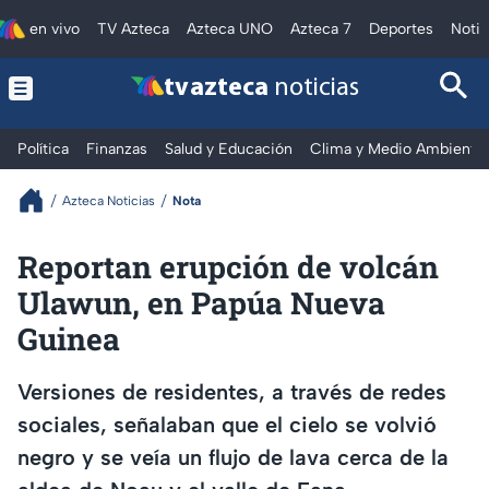
en vivo
TV Azteca
Azteca UNO
Azteca 7
Deportes
Notic
tv azteca
noticias
Política
Finanzas
Salud y Educación
Clima y Medio Ambiente
Azteca Noticias
Nota
Reportan erupción de volcán
Ulawun, en Papúa Nueva
Guinea
Versiones de residentes, a través de redes
sociales, señalaban que el cielo se volvió
negro y se veía un flujo de lava cerca de la