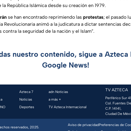
 la República Islámica desde su creación en 1979.
Irán
se han encontrado reprimiendo las
protestas
; el pasado 
a Revolucionaria animó a la judicatura a dictar
sentencias dec
 contra la seguridad de la nación y el Islam”.
rdas nuestro contenido, sigue a Azteca 
Google News!
TV AZTECA
Azteca 7
adn Noticias
Periférico Sur 41
ca
Noticias
a más +
Col. Fuentes De
UNO
Deportes
TV Azteca Internacional
C.P. 14141,
Ciudad De Méxi
Aviso de privacidad
Preferencias de Co
erechos reservados, 2025.