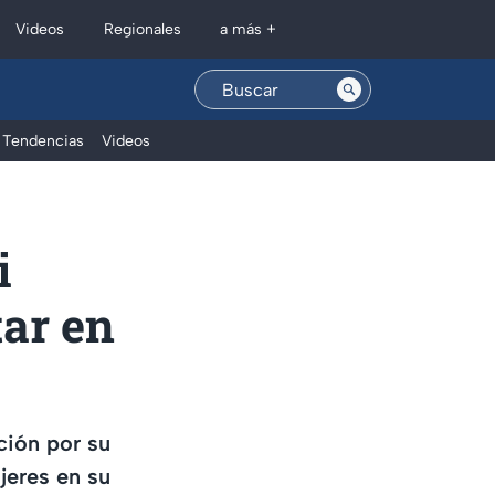
Regionales
Videos
a más +
Tendencias
Videos
i
tar en
ción por su
jeres en su