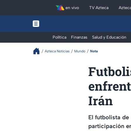
en vivo
TV Azteca
Aztec
Política
Finanzas
Salud y Educación
Azteca Noticias
Mundo
Nota
Futbol
enfrent
Irán
El futbolista d
participación e