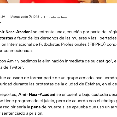
1:39
| Actualizado 🕑 19:18
1 minuto lectura
z
ir Nasr-Azadani
se
enfrenta una ejecución por parte del rég
otestas
a favor de los derechos de las mujeres y las libertades
ación Internacional de Futbolistas Profesionales (FIFPRO) con
tar conmocionada.
on Amir y pedimos la eliminación inmediata de su castigo”, es
a de Twitter.
fue acusado de formar parte de un grupo armado involucrado
uridad durante las protestas de la ciudad de Esfahan, en el c
 reportes,
Amir Nasr-Azadani
se encuentra bajo custodia des
e tiene programado el juicio, pero de acuerdo con el código 
 recibir sería la
pena
de muerte si se aprueba que usó un arm
r sentenciado a prisión.