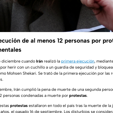
jecución de al menos 12 personas por pro
entales
e diciembre cuando
Irán
realizó la
primera ejecución
, mediant
r herir con un cuchillo a un guardia de seguridad y bloquear
mo Mohsen Shekari. Se trató de la primera ejecución por las 
s.
iembre, Irán cumplió la pena de muerte de una segunda perso
 12 personas condenadas a muerte por
protestas
.
estas
protestas
estallaron en todo el país tras la muerte de la 
años, el pasado 16 de septiembre. Los disturbios se conside