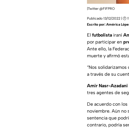
|Twitter @FIFPRO
Publicado 13/12/2022 | 🕑 1
Escrito por:
América Lópe
El
futbolista
iraní
Am
por participar en
pr
Ante ello, la Feder
muerte y afirmó es
“Nos solidarizamos c
a través de su cuent
Amir Nasr-Azadani
tres agentes de seg
De acuerdo con los
noviembre. Aún no s
sentencia que podría
contrario, podría se