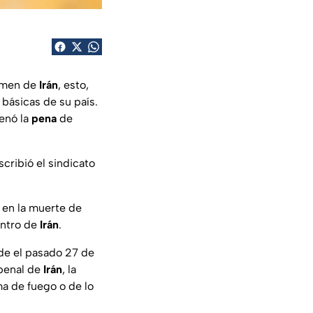
imen de
Irán
, esto,
 básicas de su país.
denó la
pena
de
cribió el sindicato
 en la muerte de
entro de
Irán
.
de el pasado 27 de
penal de
Irán
, la
a de fuego o de lo