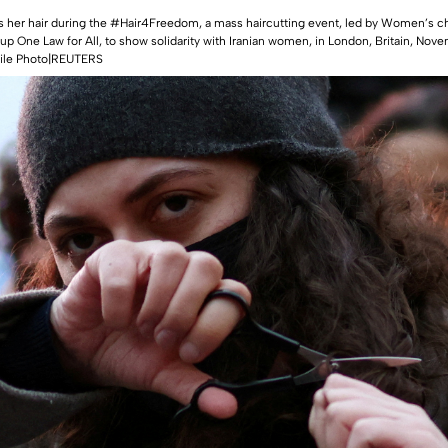
her hair during the #Hair4Freedom, a mass haircutting event, led by Women’s char
up One Law for All, to show solidarity with Iranian women, in London, Britain, Nov
ile Photo|REUTERS