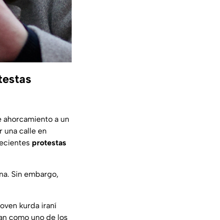
testas
e ahorcamiento a un
 una calle en
recientes
protestas
na. Sin embargo,
joven kurda iraní
ran como uno de los