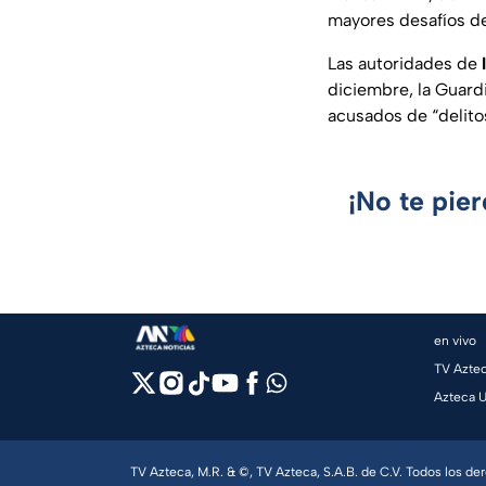
mayores desafíos de
Las autoridades de
diciembre, la Guardi
acusados de “delitos
¡No te pie
en vivo
TV Azte
Azteca 
TV Azteca, M.R. & ©, TV Azteca, S.A.B. de C.V. Todos los d