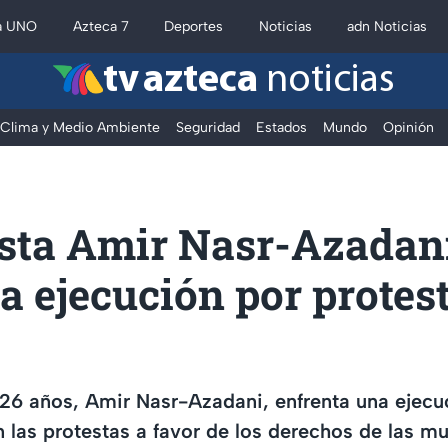
a UNO
Azteca 7
Deportes
Noticias
adn Noticias
tv azteca
noticias
Clima y Medio Ambiente
Seguridad
Estados
Mundo
Opinión
ista Amir Nasr-Azadan
a ejecución por protes
e 26 años, Amir Nasr-Azadani, enfrenta una ejecu
n las protestas a favor de los derechos de las mu