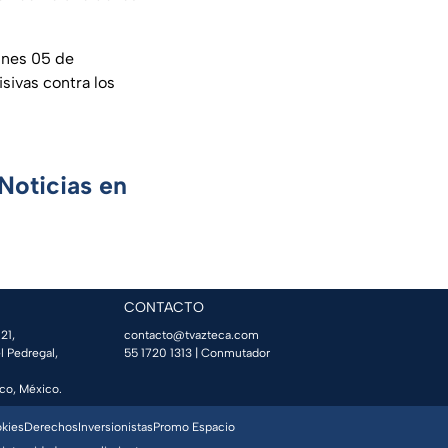
lunes 05 de
isivas
contra los
Noticias en
CONTACTO
21,
contacto@tvazteca.com
l Pedregal,
55 1720 1313
| Conmutador
co, México.
okies
Derechos
Inversionistas
Promo Espacio