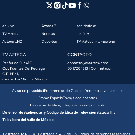
en vivo
Azteca 7
adn Noticias
TV Azteca
Noticias
a más +
Azteca UNO
Deportes
TV Azteca Internacional
TV AZTECA
CONTACTO
Periférico Sur 4121,
contacto@tvazteca.com
Col. Fuentes Del Pedregal,
55 1720 1313
| Conmutador
C.P. 14141,
Ciudad De México, México.
Aviso de privacidad
Preferencias de Cookies
Derechos
Inversionistas
Promo Espacio
Trabaja con nosotros
Programa de ética, integridad y cumplimiento
Defensor de Audiencias y Código de Ética de Televisión Azteca III y
Televisora del Valle de México
TV Azteca, M.R. & ©, TV Azteca, S.A.B. de C.V. Todos los derechos reservados,