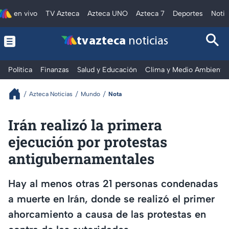
en vivo
TV Azteca
Azteca UNO
Azteca 7
Deportes
Notic
tv azteca
noticias
Política
Finanzas
Salud y Educación
Clima y Medio Ambiente
Azteca Noticias
Mundo
Nota
Irán realizó la primera
ejecución por protestas
antigubernamentales
Hay al menos otras 21 personas condenadas
a muerte en Irán, donde se realizó el primer
ahorcamiento a causa de las protestas en