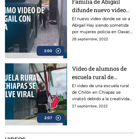
Familia de Abigail
difunde nuevo video
tras arresto de la joven
El nuevo video donde se ve a
Abigail Hay siendo sometida
por mujeres policía en Oaxaca
fue difundido por su hermana
28 septiembre, 2022
Margarita, quien exige justicia.
2:00
Video de alumnos de
escuela rural de
Chiapas se viraliza
El video de una escuela rural
de Chilón en Chiapas se
viralizó debido a la creatividad
para realizar la representación
27 septiembre, 2022
del Grito de Independencia.
2:07