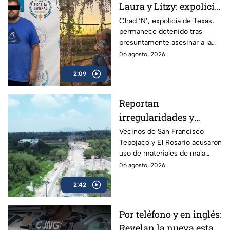
Laura y Litzy: expolicía
de Texas permanece
Chad ‘N’, expolicía de Texas,
permanece detenido tras
detenido por
presuntamente asesinar a la
multihomicidio en
familia de su expareja en
06 agosto, 2026
Saltillo
Saltillo; pretendía huir a EU con
2:09
su hijo.
Reportan
irregularidades y
posible desvío de
Vecinos de San Francisco
Tepojaco y El Rosario acusaron
recursos en obras
uso de materiales de mala
viales de Cuautitlán
calidad en una obra de 23
06 agosto, 2026
Izcalli, Edomex
millones de pesos que lleva 20
2:42
años inconclusa en Cuautitlán
Izcalli, Edomex.
Por teléfono y en inglés:
Revelan la nueva estafa