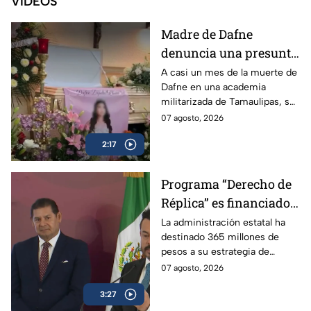
VIDEOS
Madre de Dafne
denuncia una presunta
red familiar tras la
A casi un mes de la muerte de
Dafne en una academia
muerte de su hija en
militarizada de Tamaulipas, su
Tamaulipas
madre exige justicia y
07 agosto, 2026
denuncia irregularidades en
2:17
torno al caso.
Programa “Derecho de
Réplica” es financiado
con dinero de los
La administración estatal ha
destinado 365 millones de
poblanos, pero se usa
pesos a su estrategia de
para atacar a la prensa
comunicación social, lo que
07 agosto, 2026
crítica
incluye el programa “Derecho
3:27
de Réplica.