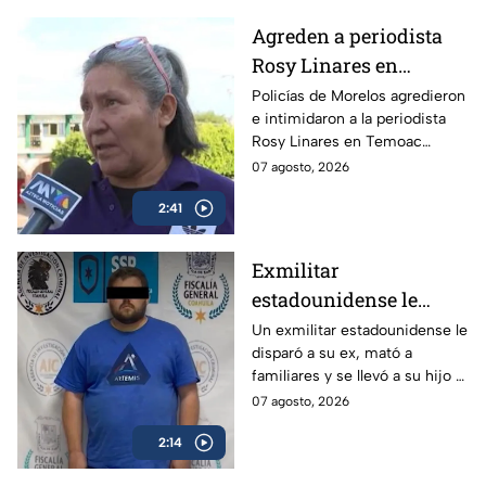
Agreden a periodista
Rosy Linares en
Morelos durante
Policías de Morelos agredieron
e intimidaron a la periodista
cobertura del asesinato
Rosy Linares en Temoac
del alcalde de Temoac
mientras realizaba una
07 agosto, 2026
cobertura. La gobernadora
2:41
Margarita González mantiene
el silencio.
Exmilitar
estadounidense le
disparó a su ex en
Un exmilitar estadounidense le
disparó a su ex, mató a
Saltillo, mató a
familiares y se llevó a su hijo a
familiares y se llevó a
la frontera.
07 agosto, 2026
su hijo
2:14