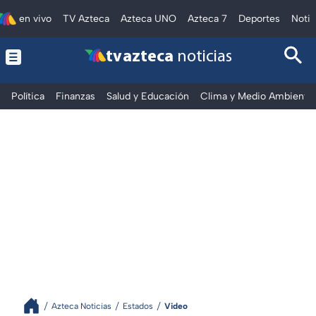
en vivo
TV Azteca
Azteca UNO
Azteca 7
Deportes
Notic
tv azteca
noticias
Política
Finanzas
Salud y Educación
Clima y Medio Ambiente
Azteca Noticias
Estados
Video