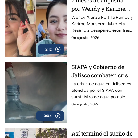
7 meses de angustia
por Wendy y Karime:
desaparecieron tras
Wendy Aranza Portilla Ramos y
Karime Monserrat Murrieta
acudir a funeral de
Reséndiz desaparecieron tras
reportero en Veracruz
asistir al funeral del reportero
06 agosto, 2026
Carlos Castro, asesinado en
2:12
Poza Rica, Veracruz.
SIAPA y Gobierno de
Jalisco combaten crisis
de agua y llevan
La crisis de agua en Jalisco es
atendida por el SIAPA con
suministro potable
suministro de agua potable
gratuito a colonias
gratuito, nuevas obras de
06 agosto, 2026
afectadas
potabilización y apoyo en
3:04
colonias afectadas.
Así terminó el sueño de