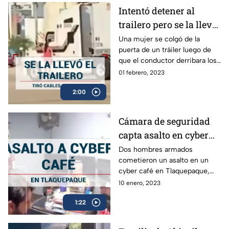
Intentó detener al
trailero pero se la llevó
colgada de la puerta
Una mujer se colgó de la
puerta de un tráiler luego de
que el conductor derribara los
cables de luz de su colonia;
01 febrero, 2023
intentó bajarse pero el chofer
2:00
aceleró.
Cámara de seguridad
capta asalto en cyber
café de Tlaquepaque
Dos hombres armados
cometieron un asalto en un
cyber café en Tlaquepaque,
Jalisco. Se robaron dinero,
10 enero, 2023
equipo y la camioneta del
1:22
dueño. Autoridades los buscan.