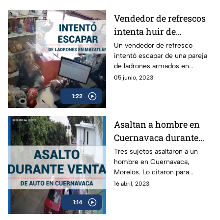
Vendedor de refrescos
intenta huir de
asaltantes en Mazatlán,
Un vendedor de refresco
intentó escapar de una pareja
Sinaloa
de ladrones armados en
Mazatlán. Entró a una tienda a
05 junio, 2023
refugiarse y los ladrones
1:22
asaltaron a dos personas.
Asaltan a hombre en
Cuernavaca durante
compra-venta de auto
Tres sujetos asaltaron a un
hombre en Cuernavaca,
Morelos. Lo citaron para
realizar la compra-venta de un
16 abril, 2023
auto pero lo despojaron del
1:14
dinero y pertenencias.