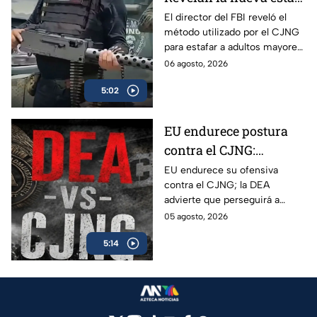
del CJNG a adultos
El director del FBI reveló el
método utilizado por el CJNG
mayores de Estados
para estafar a adultos mayores
Unidos
de Estados Unidos desde
06 agosto, 2026
México.
5:02
EU endurece postura
contra el CJNG:
advierte que también
EU endurece su ofensiva
contra el CJNG; la DEA
irá por políticos que
advierte que perseguirá a
protejan al cártel
políticos que protejan al cártel
05 agosto, 2026
y anuncia millonarias
5:14
recompensas por sus líderes.