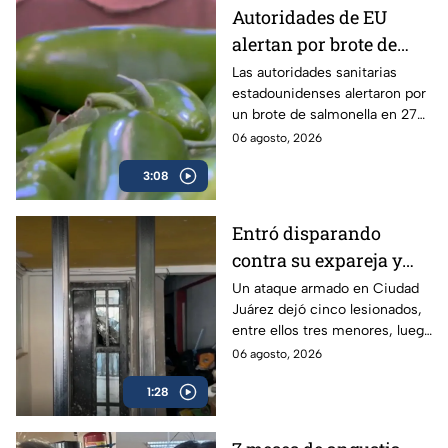
Autoridades de EU
alertan por brote de
Salmonella en cultivos
Las autoridades sanitarias
estadounidenses alertaron por
de jalapeño en México
un brote de salmonella en 27
estados vinculados a el chile
06 agosto, 2026
jalapeño cultivados en México.
3:08
Entró disparando
contra su expareja y
sus hijos: Ataque
Un ataque armado en Ciudad
Juárez dejó cinco lesionados,
armado conmociona a
entre ellos tres menores, luego
Ciudad Juárez
de que un exesposo
06 agosto, 2026
presuntamente disparara
1:28
contra su expareja y su nueva
pareja.