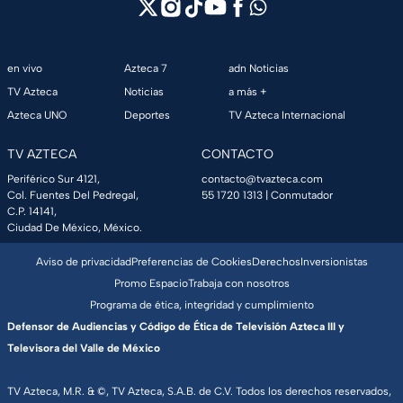
en vivo
Azteca 7
adn Noticias
TV Azteca
Noticias
a más +
Azteca UNO
Deportes
TV Azteca Internacional
TV AZTECA
CONTACTO
Periférico Sur 4121,
contacto@tvazteca.com
Col. Fuentes Del Pedregal,
55 1720 1313
| Conmutador
C.P. 14141,
Ciudad De México, México.
Aviso de privacidad
Preferencias de Cookies
Derechos
Inversionistas
Promo Espacio
Trabaja con nosotros
Programa de ética, integridad y cumplimiento
Defensor de Audiencias y Código de Ética de Televisión Azteca III y
Televisora del Valle de México
TV Azteca, M.R. & ©, TV Azteca, S.A.B. de C.V. Todos los derechos reservados,