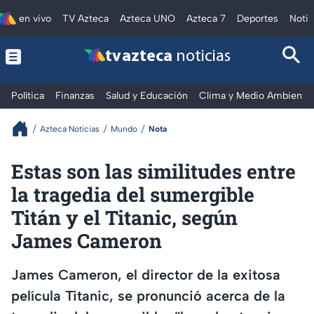
en vivo
TV Azteca
Azteca UNO
Azteca 7
Deportes
Notic
tv azteca
noticias
Política
Finanzas
Salud y Educación
Clima y Medio Ambiente
Azteca Noticias
Mundo
Nota
Estas son las similitudes entre
la tragedia del sumergible
Titán y el Titanic, según
James Cameron
James Cameron, el director de la exitosa
película Titanic, se pronunció acerca de la