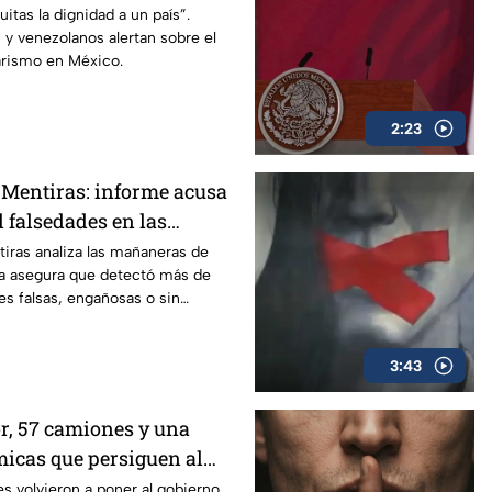
 México
quitas la dignidad a un país”.
 y venezolanos alertan sobre el
arismo en México.
2:23
s Mentiras: informe acusa
 falsedades en las
e AMLO
tiras analiza las mañaneras de
a asegura que detectó más de
es falsas, engañosas o sin
 su sexenio.
3:43
, 57 camiones y una
micas que persiguen al
s volvieron a poner al gobierno