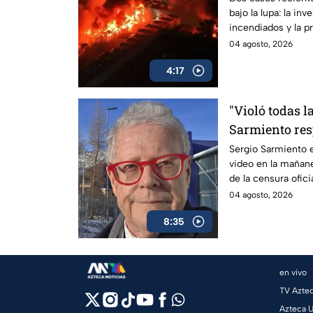
bajo la lupa: la i
incendiados y la p
04 agosto, 2026
4:17
"Violó todas la
Sarmiento res
video editado
Sergio Sarmiento e
video en la mañane
de la censura oficia
04 agosto, 2026
8:35
en vivo
TV Azte
Azteca 