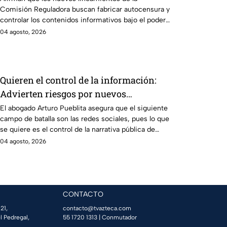
Comisión Reguladora buscan fabricar autocensura y
controlar los contenidos informativos bajo el poder
estatal.
04 agosto, 2026
Quieren el control de la información:
Advierten riesgos por nuevos
lineamiento para medios de
El abogado Arturo Pueblita asegura que el siguiente
campo de batalla son las redes sociales, pues lo que
comunicación en México
se quiere es el control de la narrativa pública de
México.
04 agosto, 2026
CONTACTO
21,
contacto@tvazteca.com
l Pedregal,
55 1720 1313
| Conmutador