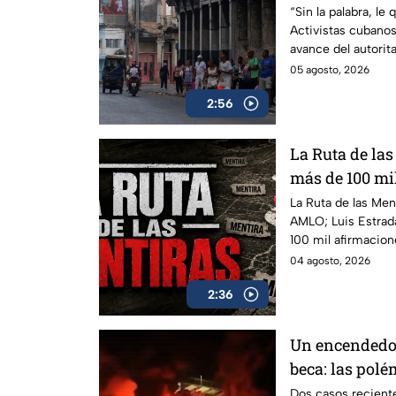
libertades en
“Sin la palabra, le 
Activistas cubanos
avance del autorit
05 agosto, 2026
2:56
La Ruta de la
más de 100 mil
mañaneras d
La Ruta de las Men
AMLO; Luis Estrad
100 mil afirmacion
comprobar durante
04 agosto, 2026
2:36
Un encendedor
beca: las polé
gobierno
Dos casos reciente