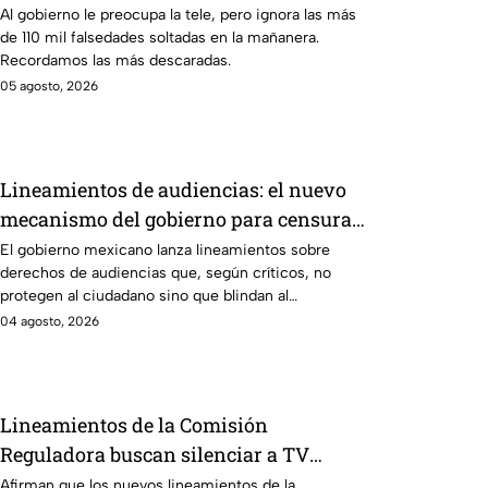
gobierno federal
Al gobierno le preocupa la tele, pero ignora las más
de 110 mil falsedades soltadas en la mañanera.
Recordamos las más descaradas.
05 agosto, 2026
Lineamientos de audiencias: el nuevo
mecanismo del gobierno para censurar
medios y blindar la corrupción en
El gobierno mexicano lanza lineamientos sobre
derechos de audiencias que, según críticos, no
México
protegen al ciudadano sino que blindan al
morenismo y censuran denuncias de corrupción,
04 agosto, 2026
ineptitud y vínculos con el crimen organizado.
Lineamientos de la Comisión
Reguladora buscan silenciar a TV
Azteca
Afirman que los nuevos lineamientos de la