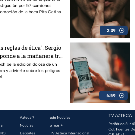
nvestigación por 57 camiones
romoción de la beca Rita Cetina.
2:39
s reglas de ética": Sergio
ponde a la mañanera tras
xhibe la edición dolosa de un
ra y advierte sobre los peligros
l.
6:59
TV AZTECA
Azteca 7
adn Noticias
Periférico Sur 41
ca
Noticias
a más +
Col. Fuentes De
UNO
Deportes
TV Azteca Internacional
C.P. 14141,