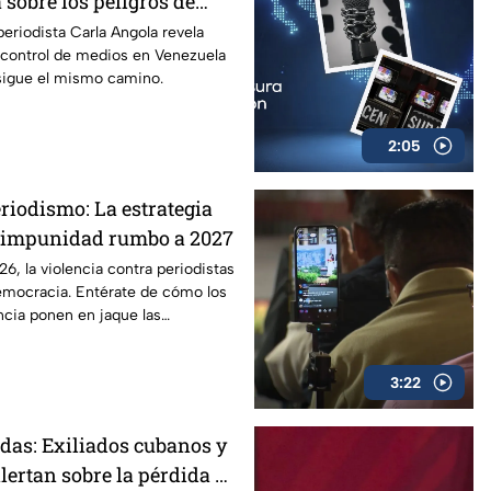
a sobre los peligros de
 prensa
 periodista Carla Angola revela
control de medios en Venezuela
sigue el mismo camino.
2:05
eriodismo: La estrategia
e impunidad rumbo a 2027
6, la violencia contra periodistas
democracia. Entérate de cómo los
ncia ponen en jaque las
7.
3:22
adas: Exiliados cubanos y
lertan sobre la pérdida de