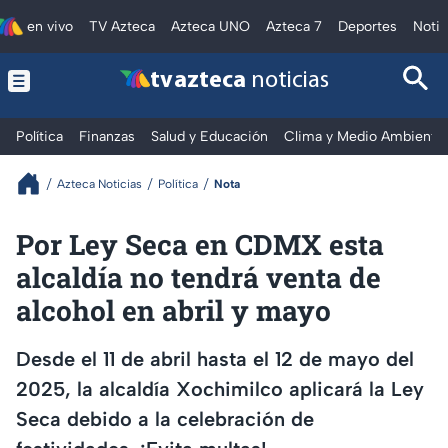
en vivo
TV Azteca
Azteca UNO
Azteca 7
Deportes
Notic
tv azteca
noticias
Política
Finanzas
Salud y Educación
Clima y Medio Ambiente
Azteca Noticias
Política
Nota
Por Ley Seca en CDMX esta
alcaldía no tendrá venta de
alcohol en abril y mayo
Desde el 11 de abril hasta el 12 de mayo del
2025, la alcaldía Xochimilco aplicará la Ley
Seca debido a la celebración de