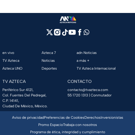
en vivo
Azteca 7
adn Noticias
TV Azteca
Noticias
a más +
Azteca UNO
Deportes
TV Azteca Internacional
TV AZTECA
CONTACTO
Periférico Sur 4121,
contacto@tvazteca.com
Col. Fuentes Del Pedregal,
55 1720 1313
| Conmutador
C.P. 14141,
Ciudad De México, México.
Aviso de privacidad
Preferencias de Cookies
Derechos
Inversionistas
Promo Espacio
Trabaja con nosotros
Programa de ética, integridad y cumplimiento