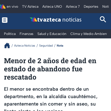
en vivo
TV Azteca
Azteca UNO
Azteca 7
Deportes
Notic
tv azteca
noticias
Política
Finanzas
Salud y Educación
Clima y Medio Ambiente
Azteca Noticias
Seguridad
Nota
Menor de 2 años de edad en
estado de abandono fue
rescatado
El menor se encontraba dentro de un
departmento, en la alcaldía cuauhtémoc,
aparentemente sin comer y sin aseo, su