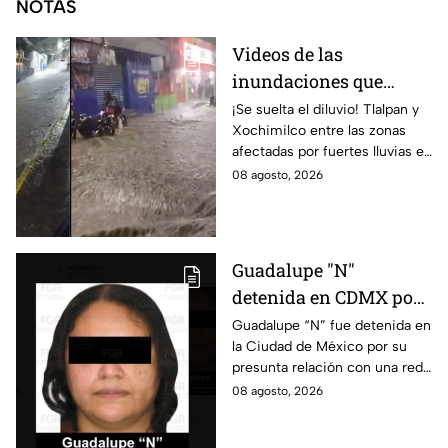
NOTAS
Videos de las
inundaciones que
dejaron las lluvias en
¡Se suelta el diluvio! Tlalpan y
Xochimilco entre las zonas
Tlalpan y Xochimilco
afectadas por fuertes lluvias en
por lluvias intensas
CDMX. Conce qué otras
08 agosto, 2026
alcaldías cuentan con alerta
este 8 de agosto.
Guadalupe "N"
detenida en CDMX por
presunta relación con
Guadalupe “N” fue detenida en
la Ciudad de México por su
red de contrabando de
presunta relación con una red
hidrocarburos
de contrabando de
08 agosto, 2026
hidrocarburos; FGR informa
que hay 9 detenidos.