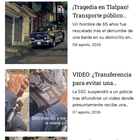
¡Tragedia en Tlalpan!
Transporte público
arrolla, mata a un
Un hombre de 65 años fue
rescatado tras el derrumbe de
hombre y huye
una barda en su domicilio en
Tlalpan, provocado por las
08 agosto, 2026
intensas lluvias registradas
este viernes en la zona.
VIDEO: ¿Transferencia
para evitar una
sanción? SSC suspende
La SSC suspendió a un policía
tras difundirse un video donde
a policía y abre
presuntamente recibe una
investigación
transferencia para evitar una
07 agosto, 2026
sanción; Asuntos Internos ya
investiga.