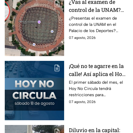
¿Vas al examen de
control de la UNAM?
Así puedes llegar al
¿Presentas el examen de
control de la UNAM en el
Palacio de los Deportes
Palacio de los Deportes?
en Metro, camión y
Consulta cómo llegar en
07 agosto, 2026
Metrobús
Metro, camión y Metrobús y
planea tu traslado con
anticipación.
¡Qué no te agarre en la
calle! Así aplica el Hoy
No Circula el primer
El primer sábado del mes, el
Hoy No Circula tendrá
sábado del mes
restricciones para
determinados vehículos en la
07 agosto, 2026
CDMX y en el Edomex. Revisa
si puedes tomar las llaves y
arrancar.
Diluvio en la capital: