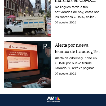
marchas en CDMX:
Manifestantes retiran
No llegues tarde a tus
actividades de hoy; estas son
bloqueo en Canela y Eje
las marchas CDMX, calles
3 Sur, colonia Granjas
cerradas y bloqueos que
07 agosto, 2026
México
tomarán las principales
vialidades de la capital.
Alerta por nueva
técnica de fraude: ¿Te
piden copiar códigos
Alerta de ciberseguridad en
CDMX por nuevo fraude
extraños en la PC?
llamado “Clickfix": páginas
Cuidado, podrías ser
falsas que engañan para
07 agosto, 2026
víctima del peligroso
ejecutar comandos y robar
"Clickfix"
información de tu equipo.