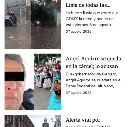
Lista de todas las
inundaciones en CDMX
La fuerte lluvia que azotó a la
CDMX la tarde y noche de
HOY viernes 7 de
este viernes 8 de agosto
agosto
provocó inundaciones y otras
07 agosto, 2026
afectaciones.
Ángel Aguirre se queda
en la cárcel; lo acusan
de destruir
El exgobernador de Gerrero,
Ángel Aguirre se quedará en el
información del caso
Penal Federal del Altiplano,
Ayotzinapa
luego de que fue detenido ayer
07 agosto, 2026
en el Estado de México por el
caso Ayotzinapa.
Alerta vial por