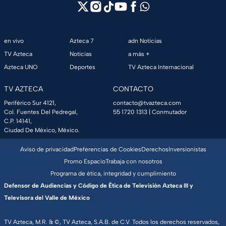
en vivo
Azteca 7
adn Noticias
TV Azteca
Noticias
a más +
Azteca UNO
Deportes
TV Azteca Internacional
TV AZTECA
CONTACTO
Periférico Sur 4121,
contacto@tvazteca.com
Col. Fuentes Del Pedregal,
55 1720 1313
| Conmutador
C.P. 14141,
Ciudad De México, México.
Aviso de privacidad
Preferencias de Cookies
Derechos
Inversionistas
Promo Espacio
Trabaja con nosotros
Programa de ética, integridad y cumplimiento
Defensor de Audiencias y Código de Ética de Televisión Azteca III y
Televisora del Valle de México
TV Azteca, M.R. & ©, TV Azteca, S.A.B. de C.V. Todos los derechos reservados,