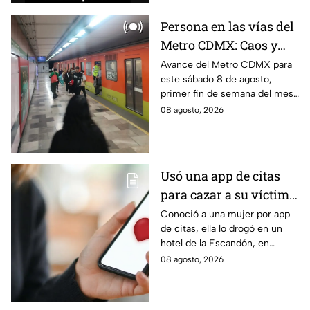
Persona en las vías del
Metro CDMX: Caos y
retrasos de más de 20
Avance del Metro CDMX para
este sábado 8 de agosto,
minutos en la Línea B
primer fin de semana del mes.
Retraso o cierre de estaciones
08 agosto, 2026
en vivo para que no llegues
tarde.
Usó una app de citas
para cazar a su víctima:
Así operaba Ivette "N"
Conoció a una mujer por app
de citas, ella lo drogó en un
antes de huir a Puebla;
hotel de la Escandón, en
ya está detenida
CDMX, para robarle el auto y
08 agosto, 2026
terminó detenido tras huir
hasta Puebla.