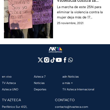
violencia contra la
mujer: Así fue la
La marcha de este 25N para
eliminar la violencia contra la
marcha del 25N
mujer deja más de 17
lesionados y multiples
25 noviembre, 2021
detrozos en CDMX.
en vivo
Azteca 7
adn Noticias
TV Azteca
Noticias
a más +
Azteca UNO
Deportes
TV Azteca Internacional
TV AZTECA
CONTACTO
Periférico Sur 4121,
contacto@tvazteca.com