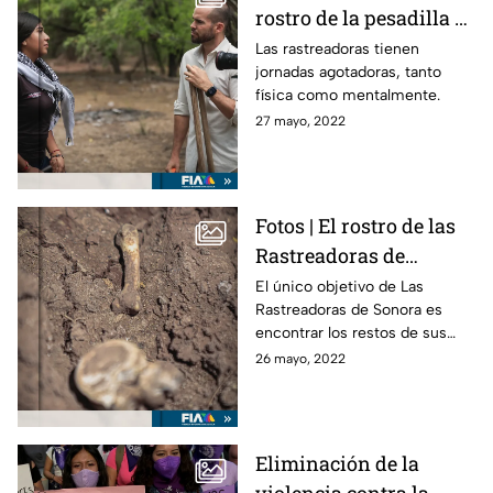
rostro de la pesadilla a
través de las
Las rastreadoras tienen
jornadas agotadoras, tanto
Rastreadoras de Cd.
física como mentalmente.
Obregón
27 mayo, 2022
Fotos | El rostro de las
Rastreadoras de
Sonora
El único objetivo de Las
Rastreadoras de Sonora es
encontrar los restos de sus
seres queridos y hace menos
26 mayo, 2022
de un mes fueron hallados 22
cadáveres.
Eliminación de la