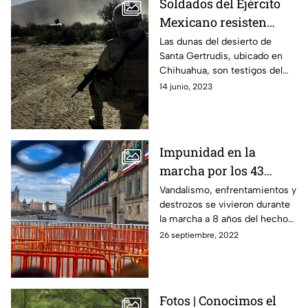
Soldados del Ejército
Mexicano resisten
entrenamiento en el
Las dunas del desierto de
Santa Gertrudis, ubicado en
desierto de Chihuahua
Chihuahua, son testigos del
arduo entrenamiento que
14 junio, 2023
realizan elementos del Ejército
Mexicano.
Impunidad en la
marcha por los 43
desaparecidos de
Vandalismo, enfrentamientos y
destrozos se vivieron durante
Ayotzinapa
la marcha a 8 años del hecho
de la desaparición de los 43
26 septiembre, 2022
normalistas de Ayotzinapa,
Guerrero.
Fotos | Conocimos el