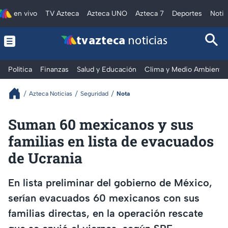
en vivo
TV Azteca
Azteca UNO
Azteca 7
Deportes
Notic
tv azteca
noticias
Política
Finanzas
Salud y Educación
Clima y Medio Ambiente
Azteca Noticias
Seguridad
Nota
Suman 60 mexicanos y sus
familias en lista de evacuados
de Ucrania
En lista preliminar del gobierno de México,
serían evacuados 60 mexicanos con sus
familias directas, en la operación rescate