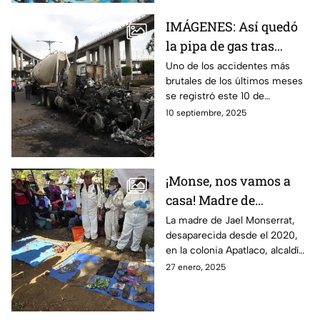
realidad.
IMÁGENES: Así quedó
la pipa de gas tras
explosión en Puente la
Uno de los accidentes más
brutales de los últimos meses
Concordia
se registró este 10 de
septiembre cuando una pipa
10 septiembre, 2025
de gas explotó; en redes
compartieron cómo quedó.
¡Monse, nos vamos a
casa! Madre de
Monserrat, regresa a
La madre de Jael Monserrat,
desaparecida desde el 2020,
buscar más restos de su
en la colonia Apatlaco, alcaldía
hija al Ajusco
Iztapalapa, sigue buscando
27 enero, 2025
más restos de su hija en el
Ajusco.