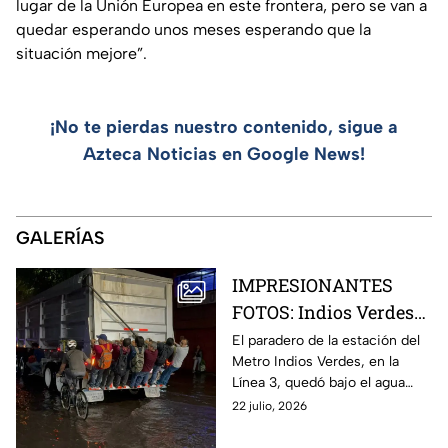
lugar de la Unión Europea en este frontera, pero se van a
quedar esperando unos meses esperando que la
situación mejore”.
¡No te pierdas nuestro contenido, sigue a
Azteca Noticias en Google News!
GALERÍAS
IMPRESIONANTES
FOTOS: Indios Verdes
colapsa, paradero
El paradero de la estación del
Metro Indios Verdes, en la
queda bajo el agua tras
Línea 3, quedó bajo el agua
fuertes lluvias en
tras las fuertes lluvias que
22 julio, 2026
CDMX
afectaron a la CDMX