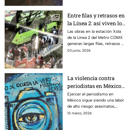
Entre filas y retrasos en
la Línea 2: así viven los
usuarios las
Las obras en la estación Xola
de la Línea 2 del Metro CDMX
remodelaciones en el
generan largas filas, retrasos y
Metro de la CDMX
aglomeraciones para cientos
03 junio, 2026
de usuarios cada día.
La violencia contra
periodistas en México y
el clima de
Ejercer el periodismo en
México sigue siendo una labor
intimidación que
de alto riesgo: asesinatos,
amenaza la libertad de
desapariciones y amenazas
10 marzo, 2026
prensa
mantienen bajo presión a
quienes documentan la