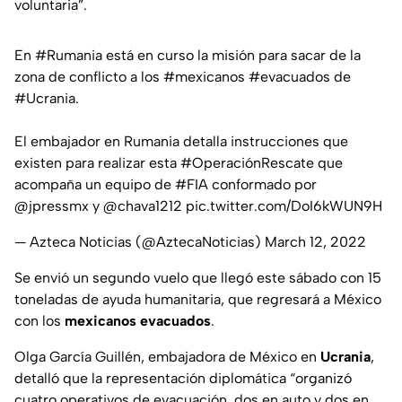
voluntaria”.
En
#Rumania
está en curso la misión para sacar de la
zona de conflicto a los
#mexicanos
#evacuados
de
#Ucrania
.
El embajador en Rumania detalla instrucciones que
existen para realizar esta
#OperaciónRescate
que
acompaña un equipo de
#FIA
conformado por
@jpressmx
y
@chava1212
pic.twitter.com/DoI6kWUN9H
— Azteca Noticias (@AztecaNoticias)
March 12, 2022
Se envió un segundo vuelo que llegó este sábado con 15
toneladas de ayuda humanitaria, que regresará a México
con los
mexicanos
evacuados
.
Olga García Guillén, embajadora de México en
Ucrania
,
detalló que la representación diplomática “organizó
cuatro operativos de evacuación, dos en auto y dos en