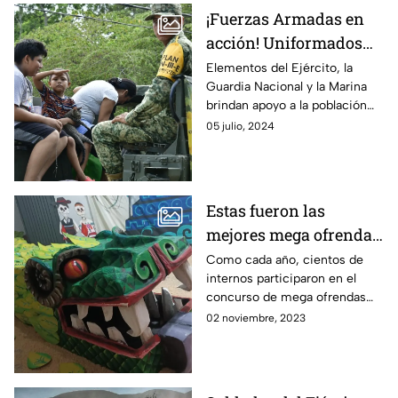
¡Fuerzas Armadas en
acción! Uniformados
ayudan a población
Elementos del Ejército, la
Guardia Nacional y la Marina
evacuada por el
brindan apoyo a la población
huracán Beryl
evacuada en Quintana Roo, por
05 julio, 2024
el huracán Beryl.
Estas fueron las
mejores mega ofrendas
del Día de Muertos 2023
Como cada año, cientos de
internos participaron en el
de los Reclusorios de la
concurso de mega ofrendas
CDMX
del Día de Muertos 2023
02 noviembre, 2023
organizado por los Reclusorios
de la CDMX.