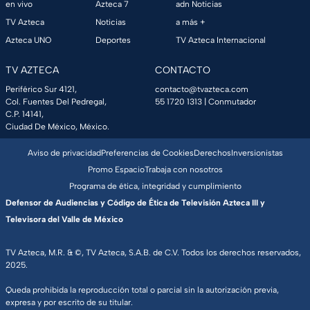
en vivo
Azteca 7
adn Noticias
TV Azteca
Noticias
a más +
Azteca UNO
Deportes
TV Azteca Internacional
TV AZTECA
CONTACTO
Periférico Sur 4121,
contacto@tvazteca.com
Col. Fuentes Del Pedregal,
55 1720 1313
| Conmutador
C.P. 14141,
Ciudad De México, México.
Aviso de privacidad
Preferencias de Cookies
Derechos
Inversionistas
Promo Espacio
Trabaja con nosotros
Programa de ética, integridad y cumplimiento
Defensor de Audiencias y Código de Ética de Televisión Azteca III y
Televisora del Valle de México
TV Azteca, M.R. & ©, TV Azteca, S.A.B. de C.V. Todos los derechos reservados,
2025.
Queda prohibida la reproducción total o parcial sin la autorización previa,
expresa y por escrito de su titular.