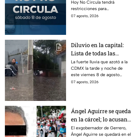
Hoy No Circula tendrá
sábado del mes
restricciones para
determinados vehículos en la
07 agosto, 2026
CDMX y en el Edomex. Revisa
si puedes tomar las llaves y
arrancar.
Diluvio en la capital:
Lista de todas las
inundaciones en CDMX
La fuerte lluvia que azotó a la
CDMX la tarde y noche de
HOY viernes 7 de
este viernes 8 de agosto
agosto
provocó inundaciones y otras
07 agosto, 2026
afectaciones.
Ángel Aguirre se queda
en la cárcel; lo acusan
de destruir
El exgobernador de Gerrero,
Ángel Aguirre se quedará en el
información del caso