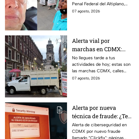
Penal Federal del Altiplano,
Ayotzinapa
luego de que fue detenido ayer
07 agosto, 2026
en el Estado de México por el
caso Ayotzinapa.
Alerta vial por
marchas en CDMX:
Manifestantes retiran
No llegues tarde a tus
actividades de hoy; estas son
bloqueo en Canela y Eje
las marchas CDMX, calles
3 Sur, colonia Granjas
cerradas y bloqueos que
07 agosto, 2026
México
tomarán las principales
vialidades de la capital.
Alerta por nueva
técnica de fraude: ¿Te
piden copiar códigos
Alerta de ciberseguridad en
CDMX por nuevo fraude
extraños en la PC?
llamado “Clickfix": páginas