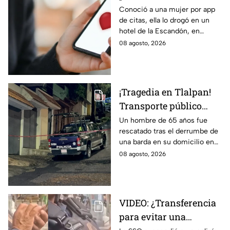
Así operaba Ivette "N"
Conoció a una mujer por app
de citas, ella lo drogó en un
antes de huir a Puebla;
hotel de la Escandón, en
ya está detenida
CDMX, para robarle el auto y
08 agosto, 2026
terminó detenido tras huir
hasta Puebla.
¡Tragedia en Tlalpan!
Transporte público
arrolla, mata a un
Un hombre de 65 años fue
rescatado tras el derrumbe de
hombre y huye
una barda en su domicilio en
Tlalpan, provocado por las
08 agosto, 2026
intensas lluvias registradas
este viernes en la zona.
VIDEO: ¿Transferencia
para evitar una