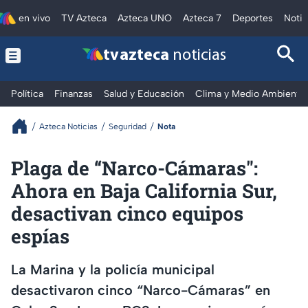
en vivo
TV Azteca
Azteca UNO
Azteca 7
Deportes
Notic
tv azteca
noticias
Política
Finanzas
Salud y Educación
Clima y Medio Ambiente
Azteca Noticias
Seguridad
Nota
Plaga de “Narco-Cámaras":
Ahora en Baja California Sur,
desactivan cinco equipos
espías
La Marina y la policía municipal
desactivaron cinco “Narco-Cámaras” en