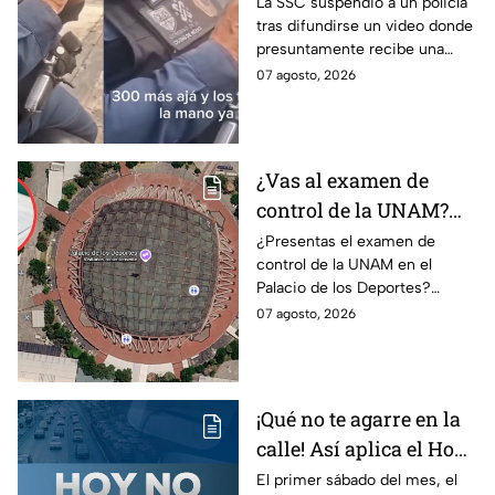
sanción? SSC suspende
La SSC suspendió a un policía
tras difundirse un video donde
a policía y abre
presuntamente recibe una
investigación
transferencia para evitar una
07 agosto, 2026
sanción; Asuntos Internos ya
investiga.
¿Vas al examen de
control de la UNAM?
Así puedes llegar al
¿Presentas el examen de
control de la UNAM en el
Palacio de los Deportes
Palacio de los Deportes?
en Metro, camión y
Consulta cómo llegar en
07 agosto, 2026
Metrobús
Metro, camión y Metrobús y
planea tu traslado con
anticipación.
¡Qué no te agarre en la
calle! Así aplica el Hoy
No Circula el primer
El primer sábado del mes, el