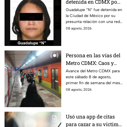
detenida en CDMX por
presunta relación con
Guadalupe “N” fue detenida en
la Ciudad de México por su
red de contrabando de
presunta relación con una red
hidrocarburos
de contrabando de
08 agosto, 2026
hidrocarburos; FGR informa
que hay 9 detenidos.
Persona en las vías del
Metro CDMX: Caos y
retrasos de más de 20
Avance del Metro CDMX para
este sábado 8 de agosto,
minutos en la Línea B
primer fin de semana del mes.
Retraso o cierre de estaciones
08 agosto, 2026
en vivo para que no llegues
tarde.
Usó una app de citas
para cazar a su víctima: