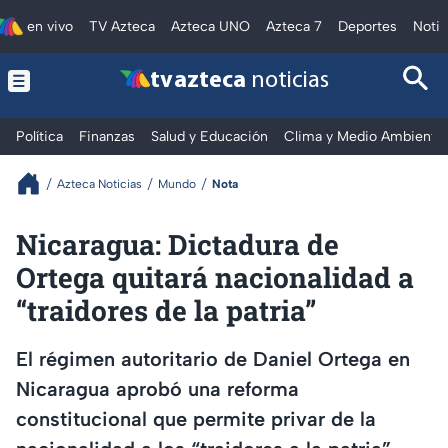
en vivo
TV Azteca
Azteca UNO
Azteca 7
Deportes
Notic
tv azteca
noticias
Política
Finanzas
Salud y Educación
Clima y Medio Ambiente
Azteca Noticias
Mundo
Nota
Nicaragua: Dictadura de
Ortega quitará nacionalidad a
“traidores de la patria”
El régimen autoritario de Daniel Ortega en
Nicaragua aprobó una reforma
constitucional que permite privar de la