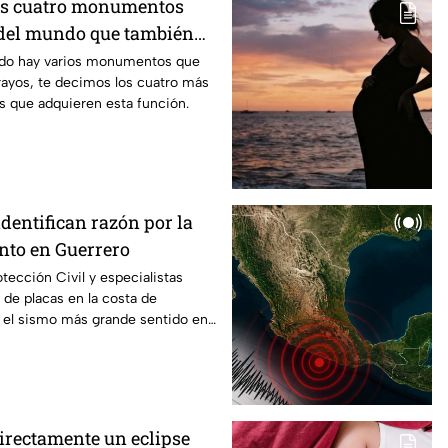
os cuatro monumentos
del mundo que también
mo pararrayos
ndo hay varios monumentos que
rayos, te decimos los cuatro más
s que adquieren esta función.
identifican razón por la
anto en Guerrero
tección Civil y especialistas
 de placas en la costa de
s el sismo más grande sentido en
directamente un eclipse