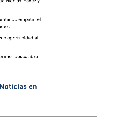
 de Nicolás Ibañez y
ntentando empatar el
guez.
in oportunidad al
 primer descalabro
Noticias en