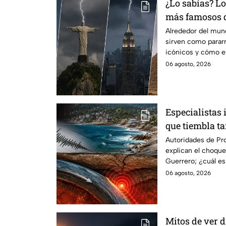
¿Lo sabías? L
más famosos 
funcionan co
Alrededor del mu
sirven como parar
icónicos y cómo e
06 agosto, 2026
Especialistas 
que tiembla t
Autoridades de Pro
explican el choque
Guerrero; ¿cuál e
el estado?
06 agosto, 2026
Mitos de ver 