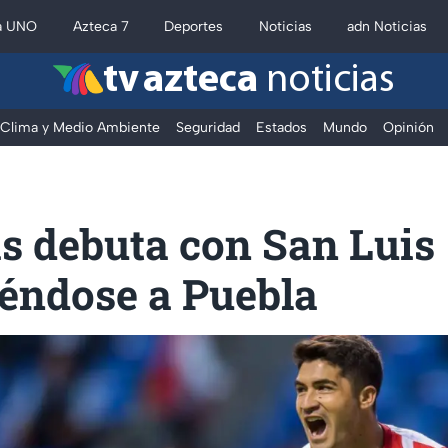
a UNO
Azteca 7
Deportes
Noticias
adn Noticias
tv azteca
noticias
Clima y Medio Ambiente
Seguridad
Estados
Mundo
Opinión
s debuta con San Luis
éndose a Puebla