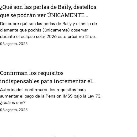
¿Qué son las perlas de Baily, destellos
que se podrán ver ÚNICAMENTE
durante el eclipse solar 2026 del 12 de
Descubre qué son las perlas de Baily y el anillo de
diamante que podrás (únicamente) observar
agosto?
durante el eclipse solar 2026 este próximo 12 de
agosto.
06 agosto, 2026
Confirman los requisitos
indispensables para incrementar el
pago de la Pensión IMSS bajo el
Autoridades confirmaron los requisitos para
aumentar el pago de la Pensión IMSS bajo la Ley 73,
régimen de la Ley 73
¿cuáles son?
06 agosto, 2026