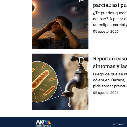
parcial: así p
segura
¿Te puedes quedar
eclipse? A pesar d
un eclipse parcial 
05 agosto, 2026
Reportan caso
síntomas y la
contagio
Luego de que se r
cólera en Oaxaca, 
pide tomar precau
05 agosto, 2026
en vivo