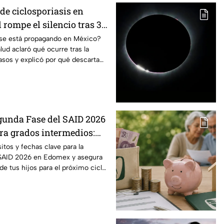
de ciclosporiasis en
rompe el silencio tras 33
dos
s se está propagando en México?
lud aclaró qué ocurre tras la
sos y explicó por qué descarta
gunda Fase del SAID 2026
a grados intermedios:
y requisitos para cambios
itos y fechas clave para la
 SAID 2026 en Edomex y asegura
 de tus hijos para el próximo ciclo