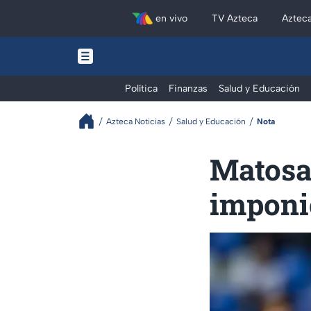
en vivo
TV Azteca
Aztec
Política
Finanzas
Salud y Educación
Azteca Noticias
Salud y Educación
Nota
Matosa
imponi