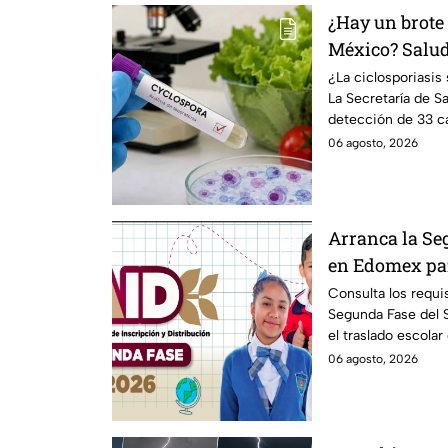
¿Hay un brote 
México? Salud 
casos detecta
¿La ciclosporiasi
La Secretaría de Sa
detección de 33 ca
un brote.
06 agosto, 2026
Arranca la Se
en Edomex par
Fechas clave 
Consulta los requis
Segunda Fase del
de escuela
el traslado escolar
escolar.
06 agosto, 2026