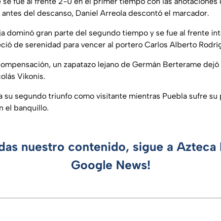
e se fue al frente 2-0 en el primer tiempo con las anotaciones
 antes del descanso, Daniel Arreola descontó el marcador.
nja dominó gran parte del segundo tiempo y se fue al frente i
ció de serenidad para vencer al portero Carlos Alberto Rodrí
compensación, un zapatazo lejano de Germán Berterame dejó s
olás Vikonis.
iga su segundo triunfo como visitante mientras Puebla sufre su
 el banquillo.
rdas nuestro contenido, sigue a Azteca 
Google News!