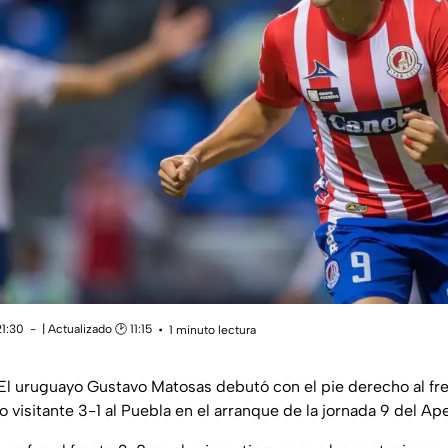
21:30
| Actualizado 🕑 11:15
1 minuto lectura
El uruguayo Gustavo Matosas debutó con el pie derecho al fre
visitante 3-1 al Puebla en el arranque de la jornada 9 del Ap