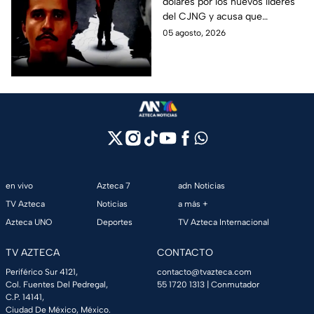
dólares por los nuevos líderes
DEA
del CJNG y acusa que
exfuncionarios mexicanos
05 agosto, 2026
protegieron a cárteles durante
años.
en vivo
Azteca 7
adn Noticias
TV Azteca
Noticias
a más +
Azteca UNO
Deportes
TV Azteca Internacional
TV AZTECA
CONTACTO
Periférico Sur 4121,
contacto@tvazteca.com
Col. Fuentes Del Pedregal,
55 1720 1313
| Conmutador
C.P. 14141,
Ciudad De México, México.