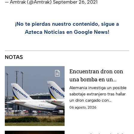
— Amtrak (@Amtrak)
September 26, 2021
¡No te pierdas nuestro contenido, sigue a
Azteca Noticias en Google News!
NOTAS
Encuentran dron con
una bomba en un
aeropuerto de
Alemania investiga un posible
sabotaje extranjero tras hallar
Alemania: no explotó
un dron cargado con
por falla técnica
explosivos en el aeropuerto de
06 agosto, 2026
Leipzig/Halle, cerca de un
avión ucraniano.