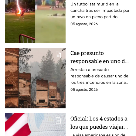
impactado por un rayo
Un futbolista murió en la
cancha tras ser impactado por
en pleno partido
un rayo en pleno partido.
05 agosto, 2026
Cae presunto
responsable en uno de
los incendios forestales
Arrestan a presunto
responsable de causar uno de
en la zona de Spokane,
los tres incendios en la zona
Washington
de Spokane en Washington,
05 agosto, 2026
donde hubo evacuaciones
masivas y viviendas en riesgo.
Oficial: Los 4 estados a
los que puedes viajar
sin la visa americana
La visa americana es uno de