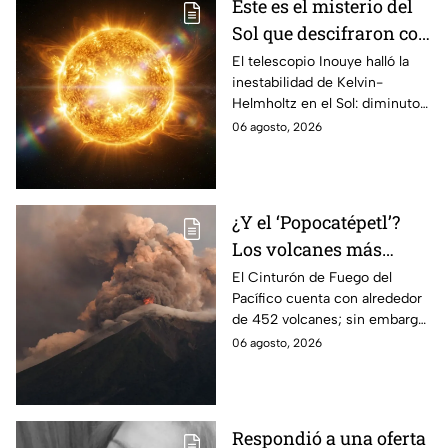
Este es el misterio del
Sol que descifraron con
un telescopio en
El telescopio Inouye halló la
inestabilidad de Kelvin-
Hawái: explica las
Helmholtz en el Sol: diminutos
tormentas solares que
remolinos que explicarían el
06 agosto, 2026
afectan a la Tierra
origen de las tormentas
solares.
¿Y el ‘Popocatépetl’?
Los volcanes más
activos del Cinturón de
El Cinturón de Fuego del
Pacífico cuenta con alrededor
Fuego
de 452 volcanes; sin embargo,
solo algunos de ellos presentan
06 agosto, 2026
una intensa actividad
volcánica.
Respondió a una oferta