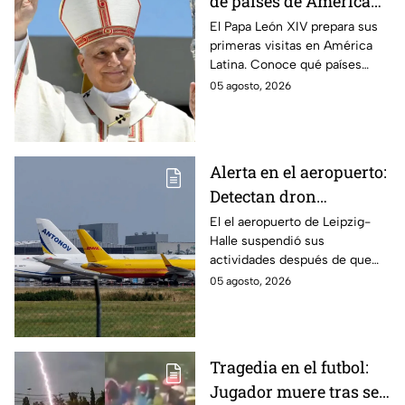
de países de América
Latina que el Papa León
El Papa León XIV prepara sus
primeras visitas en América
XIV visitará
Latina. Conoce qué países
están en su agenda y si
05 agosto, 2026
México forma parte del
recorrido del pontífice.
Alerta en el aeropuerto:
Detectan dron
transportando
El el aeropuerto de Leipzig-
Halle suspendió sus
explosivos en
actividades después de que
Alemania
fuera localizado un dron que
05 agosto, 2026
transportaba un artefacto
explosivo.
Tragedia en el futbol:
Jugador muere tras ser