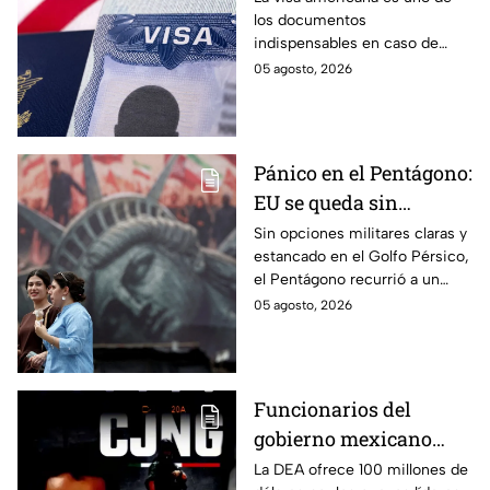
los documentos
pegada en el pasaporte
indispensables en caso de
y sólo con la forma
querer viajar a Estados Unidos,
05 agosto, 2026
DSP-150
pero ¿podrías viajar sin
necesidad de tenerla?
Pánico en el Pentágono:
EU se queda sin
opciones contra Irán y
Sin opciones militares claras y
estancado en el Golfo Pérsico,
pide a sus tropas ideas
el Pentágono recurrió a un
para castigar a Teherán
insólito correo masivo
05 agosto, 2026
pidiendo a sus tropas ideas
“creativas” para presionar a
Irán.
Funcionarios del
gobierno mexicano
apoyaron a cárteles:
La DEA ofrece 100 millones de