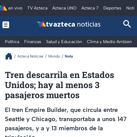
en vivo
TV Azteca
Azteca UNO
Azteca 7
Deportes
Notic
tv azteca
noticias
Política
Finanzas
Salud y Educación
Clima y Medio Ambiente
Azteca Noticias
Mundo
Nota
Tren descarrila en Estados
Unidos; hay al menos 3
pasajeros muertos
El tren Empire Builder, que circula entre
Seattle y Chicago, transportaba a unos 147
pasajeros, y a y 13 miembros de la