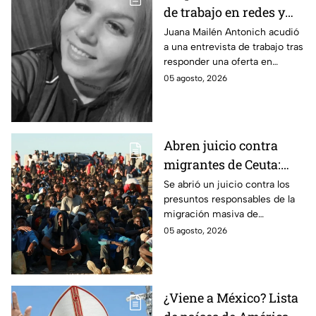
de trabajo en redes y
nunca volvió: La
Juana Mailén Antonich acudió
a una entrevista de trabajo tras
historia detrás del
responder una oferta en
feminicidio de Juana
Facebook; fue hallada sin vida
05 agosto, 2026
Mailén Antonich
en Mar del Plata; ya hay dos
detenidos por feminicidio.
Abren juicio contra
migrantes de Ceuta:
Son acusados de
Se abrió un juicio contra los
presuntos responsables de la
provocar éxodo de más
migración masiva de
de 70 mil personas
Marruecos a España en la
05 agosto, 2026
ciudad de Ceuta.
¿Viene a México? Lista