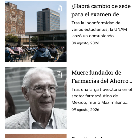
¿Habrá cambio de sede
para el examen de
control? La UNAM
Tras la inconformidad de
varios estudiantes, la UNAM
aclara su postura tras
lanzó un comunicado
inconformidad de
aclarando si habrá cambio de
09 agosto, 2026
aspirantes
sede o no para el examen de
control para licenciatura.
Muere fundador de
Farmacias del Ahorro:
¿quién fue
Tras una larga trayectoria en el
sector farmacéutico de
Maximiliano Leonardo
México, murió Maximiliano
Asturias?
Leonardo Asturias, cofundador
09 agosto, 2026
de Farmacias del Ahorro.