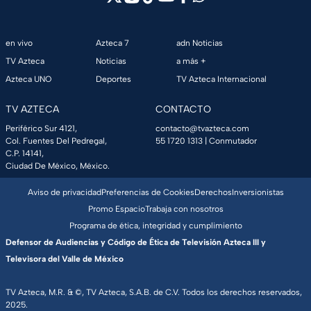
en vivo
Azteca 7
adn Noticias
TV Azteca
Noticias
a más +
Azteca UNO
Deportes
TV Azteca Internacional
TV AZTECA
CONTACTO
Periférico Sur 4121,
contacto@tvazteca.com
Col. Fuentes Del Pedregal,
55 1720 1313
| Conmutador
C.P. 14141,
Ciudad De México, México.
Aviso de privacidad
Preferencias de Cookies
Derechos
Inversionistas
Promo Espacio
Trabaja con nosotros
Programa de ética, integridad y cumplimiento
Defensor de Audiencias y Código de Ética de Televisión Azteca III y
Televisora del Valle de México
TV Azteca, M.R. & ©, TV Azteca, S.A.B. de C.V. Todos los derechos reservados,
2025.