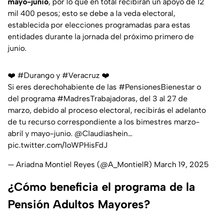
mayo-junio
, por lo que en total recibirán un apoyo de 12
mil 400 pesos; esto se debe a la veda electoral,
establecida por elecciones programadas para estas
entidades durante la jornada del próximo primero de
junio.
❤️
#Durango
y
#Veracruz
❤️
Si eres derechohabiente de las
#PensionesBienestar
o
del programa
#MadresTrabajadoras
, del 3 al 27 de
marzo, debido al proceso electoral, recibirás el adelanto
de tu recurso correspondiente a los bimestres marzo-
abril y mayo-junio.
@Claudiashein
…
pic.twitter.com/1oWPHisFdJ
— Ariadna Montiel Reyes (@A_MontielR)
March 19, 2025
¿Cómo beneficia el programa de la
Pensión Adultos Mayores?