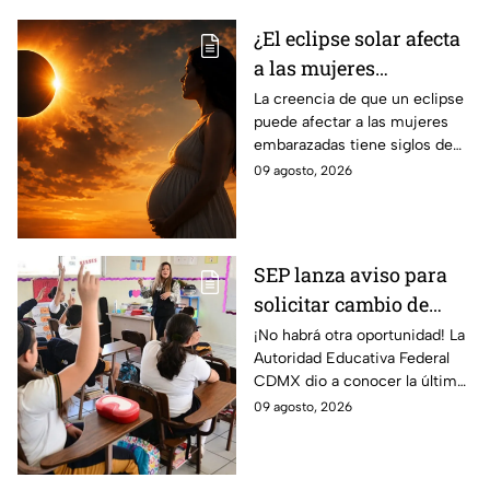
¿El eclipse solar afecta
a las mujeres
embarazadas? El
La creencia de que un eclipse
puede afectar a las mujeres
origen de un mito que
embarazadas tiene siglos de
sigue vigente
historia; pero ¿de dónde
09 agosto, 2026
surgió este mito y qué hay de
cierto?
SEP lanza aviso para
solicitar cambio de
escuela o turno en
¡No habrá otra oportunidad! La
Autoridad Educativa Federal
primaria y secundaria
CDMX dio a conocer la última
de CDMX
fecha para solicitar cambio de
09 agosto, 2026
escuela o turno en primaria o
secundaria.