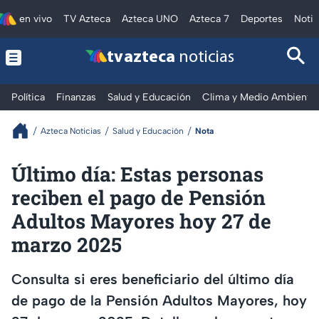
en vivo
TV Azteca
Azteca UNO
Azteca 7
Deportes
Notic
tv azteca
noticias
Política
Finanzas
Salud y Educación
Clima y Medio Ambiente
Azteca Noticias
Salud y Educación
Nota
Último día: Estas personas
reciben el pago de Pensión
Adultos Mayores hoy 27 de
marzo 2025
Consulta si eres beneficiario del último día
de pago de la Pensión Adultos Mayores, hoy