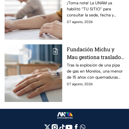
consulta aquí tu sede,
¡Toma nota! La UNAM ya
habilitó “TU SITIO” para
fecha y horario
consultar la sede, fecha y
horario del Examen Control
07 agosto, 2026
Presencial 2026. Revisa aquí
cómo conocer tu cita.
Fundación Michu y
Mau gestiona traslado
a Texas de adolescente
Tras la explosión de una pipa
de gas en Morelos, una menor
herida en explosión de
de 15 años con quemaduras
una pipa de gas en
graves será trasladada a
07 agosto, 2026
Morelos
Galveston, Texas, para recibir
atención urgente.