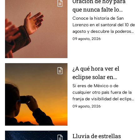
Oración de hoy para
que nunca falte lo
necesario en casa: La
Conoce la historia de San
Lorenzo en el santoral del 10 de
plegaria para pedirle a
agosto y descubre la poderosa
San Lorenzo por
oración para pedir sustento,
09 agosto, 2026
sustento este 10 de
protección y trabajo en el
agosto
hogar.
¿A qué hora ver el
eclipse solar en
México? Todo lo que
Si eres de México o de
cualquier otro país fuera de la
debes saber del
franja de visibilidad del eclipse
fenómeno del 12 de
solar, la NASA hará una
09 agosto, 2026
agosto
transmisión en vivo el
miércoles12 de agosto.
Lluvia de estrellas