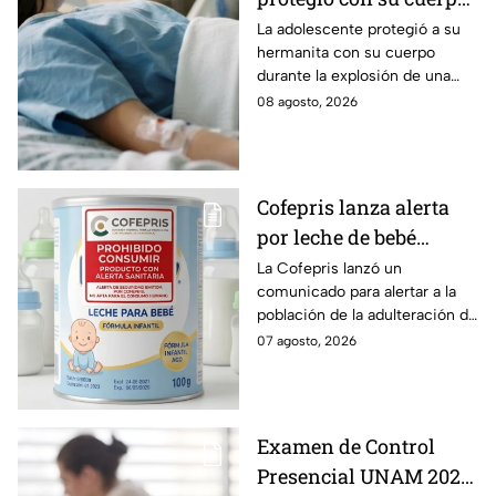
a su hermanita de 4
La adolescente protegió a su
hermanita con su cuerpo
durante la explosión de
durante la explosión de una
una pipa de gas en
pipa de gas en Cuernavaca;
08 agosto, 2026
Cuernavaca
tiene quemaduras de primer y
segundo grado.
Cofepris lanza alerta
por leche de bebé
adulterada: ¿Qué marca
La Cofepris lanzó un
comunicado para alertar a la
es y cómo identificarla?
población de la adulteración de
una leche para bebé.
07 agosto, 2026
Examen de Control
Presencial UNAM 2026: