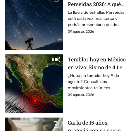
Perseidas 2026: A qué
hora alcanza su pico en
La lluvia de estrellas Perseidas
está cada vez más cerca y
México y
podrás presenciarlo desde
recomendaciones para
México; te decimos a qué hora
09 agosto, 2026
verla
alcanza su punto máximo y
recomendaciones para verla.
Temblor hoy en México
en vivo: Sismo de 4.1 en
Huixtla, Chiapas
¿Hubo un temblor hoy 9 de
agosto? Consulta los
movimientos telúricos
sentidos en México con
09 agosto, 2026
magnitud, epicentro e
información oficial.
Carla de 15 años,
protegió con su cuerpo