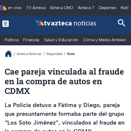
en vivo
TV Azteca
Azteca UNO
Azteca 7
Deportes
Notic
tv azteca
noticias
Política
Finanzas
Salud y Educación
Clima y Medio Ambiente
Azteca Noticias
Seguridad
Nota
Cae pareja vinculada al fraude
en la compra de autos en
CDMX
La Policía detuvo a Fátima y Diego, pareja
que presuntamente formaba parte del grupo
“Los Soto Jiménez”, vinculados al fraude en