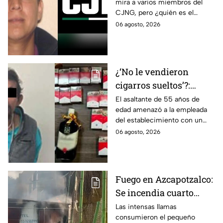
mira a varios miembros del
CJNG, pero ¿quién es el
miembro más buscado por el
06 agosto, 2026
que ofrecen 25 millones de
dólares?
¿‘No le vendieron
cigarros sueltos’?:
Detienen a hombre tras
El asaltante de 55 años de
edad amenazó a la empleada
asaltar una tienda y
del establecimiento con un
llevarse más de 30
arma de fuego, llevándose
06 agosto, 2026
cajetillas en Iztapalapa
cigarros y botellas de alcohol.
Fuego en Azcapotzalco:
Se incendia cuarto
improvisado en la
Las intensas llamas
consumieron el pequeño
Industrial Vallejo;