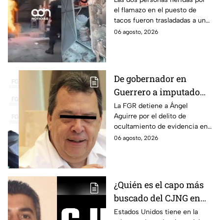
el flamazo en el puesto de
tacos fueron trasladadas a un
hospital para recibir atención
06 agosto, 2026
especializada; su vida no corre
peligro.
De gobernador en
Guerrero a imputado
por la "Verdad
La FGR detiene a Ángel
Aguirre por el delito de
Histórica"; Así fue como
ocultamiento de evidencia en
Ángel Aguirre obstruyó
el caso Ayotzinapa. Esta es la
06 agosto, 2026
la justicia en caso
línea del tiempo del caso que
Ayotzinapa
ocurrió bajo su gestión en el
estado.
¿Quién es el capo más
buscado del CJNG en
Estados Unidos?
Estados Unidos tiene en la