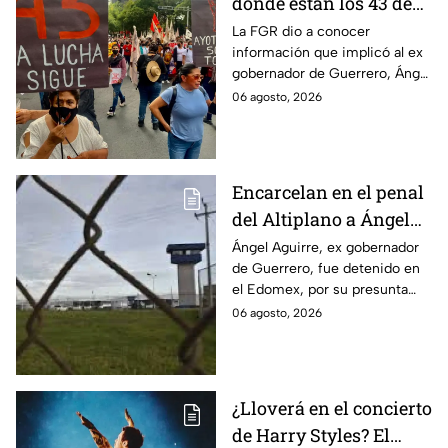
dónde están los 43 de
Ayotzinapa tras
La FGR dio a conocer
información que implicó al ex
captura de Ángel
gobernador de Guerrero, Ángel
Aguirre, ex gobernador
Aguirre, quien fue detenido
06 agosto, 2026
de Guerrero
por su presunta relación con el
caso Ayotzinapa.
Encarcelan en el penal
del Altiplano a Ángel
Aguirre, ex gobernador
Ángel Aguirre, ex gobernador
de Guerrero, fue detenido en
de Guerrero por caso
el Edomex, por su presunta
Ayotzinapa
participación en la
06 agosto, 2026
desaparición de los 43
normalistas de Ayotzinapa.
¿Lloverá en el concierto
de Harry Styles? El