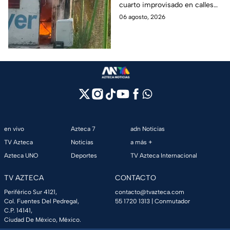
cuarto improvisado en calles
rompen cadenas para
de Azcapotzalco; bomberos
06 agosto, 2026
combatir las llamas
tuvieron que romper cadenas
para controlar el incendio.
en vivo
Azteca 7
adn Noticias
TV Azteca
Noticias
a más +
Azteca UNO
Deportes
TV Azteca Internacional
TV AZTECA
CONTACTO
Periférico Sur 4121,
contacto@tvazteca.com
Col. Fuentes Del Pedregal,
55 1720 1313
| Conmutador
C.P. 14141,
Ciudad De México, México.