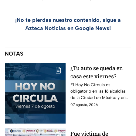
¡No te pierdas nuestro contenido, sigue a
Azteca Noticias en Google News!
NOTAS
¿Tu auto se queda en
casa este viernes?
Revisa el Hoy No
El Hoy No Circula es
obligatorio en las 16 alcaldías
Circula de este 7 de
de la Ciudad de México y en
agosto
los municipios conurbados del
07 agosto, 2026
Estado de México.
Fue víctima de