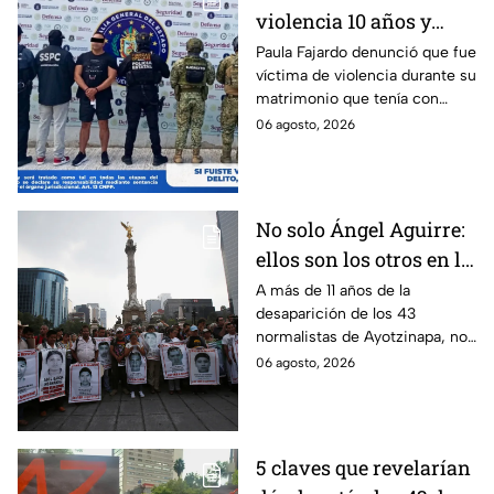
violencia 10 años y
hasta ahora detienen al
Paula Fajardo denunció que fue
víctima de violencia durante su
presunto agresor: el
matrimonio que tenía con
caso de Paula Fajardo
Jorge Francisco “N”, quien fue
06 agosto, 2026
detenido por intento de
feminicidio.
No solo Ángel Aguirre:
ellos son los otros en la
lupa por el caso
A más de 11 años de la
desaparición de los 43
Ayotzinapa
normalistas de Ayotzinapa, no
se ha conocido el paradero de
06 agosto, 2026
los estudiantes a pesar de las
detenciones por el caso.
5 claves que revelarían