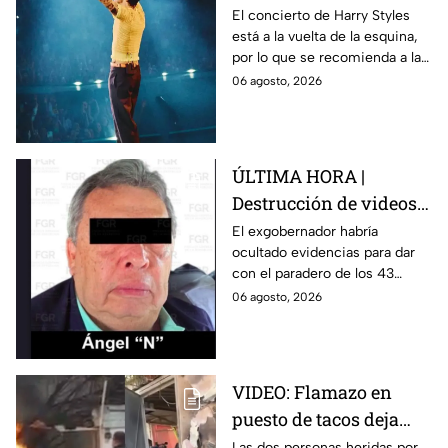
pronóstico del clima
El concierto de Harry Styles
está a la vuelta de la esquina,
para este viernes en
por lo que se recomienda a las
CDMX
y los fanáticos revisar el clima
06 agosto, 2026
en CDMX antes de salir de
casa.
ÚLTIMA HORA |
Destrucción de videos
clave y amenazas a
El exgobernador habría
ocultado evidencias para dar
testigos por parte de
con el paradero de los 43
exgobernador Ángel
estudiantes desaparecidos de
06 agosto, 2026
Aguirre: FGR
Ayotzinapa.
VIDEO: Flamazo en
puesto de tacos deja
dos heridos en CDMX
Las dos personas heridas por