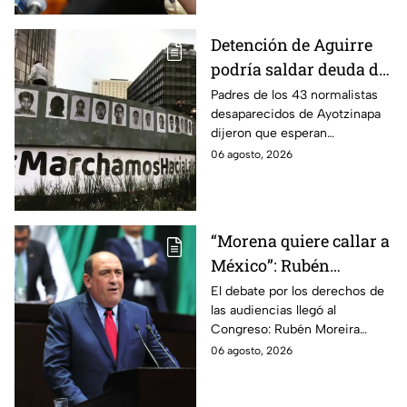
Detención de Aguirre
podría saldar deuda de
justicia: padres de los
Padres de los 43 normalistas
desaparecidos de Ayotzinapa
43 de Ayotzinapa
dijeron que esperan
información oficial sobre la
06 agosto, 2026
detención de Ángel Aguirre,
quien ya está en el penal del
Altiplano.
“Morena quiere callar a
México”: Rubén
Moreira pide frenar
El debate por los derechos de
las audiencias llegó al
discusión de
Congreso: Rubén Moreira
lineamientos de
reclama una consulta con
06 agosto, 2026
audiencias hasta
voces del sector de
escuchar a periodistas
comunicación.