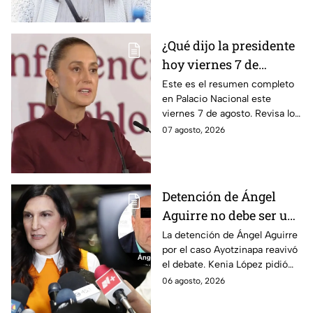
de 2025.
¿Qué dijo la presidente
hoy viernes 7 de
agosto? Resumen EN
Este es el resumen completo
en Palacio Nacional este
VIVO
viernes 7 de agosto. Revisa los
datos presentados y las
07 agosto, 2026
respuestas de la presidente al
momento.
Detención de Ángel
Aguirre no debe ser un
distractor, pide Kenia
La detención de Ángel Aguirre
por el caso Ayotzinapa reavivó
López; exige justicia
el debate. Kenia López pidió
por caso Ayotzinapa
que no sea un distractor
06 agosto, 2026
político, sino justicia para las
familias.