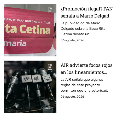
y expertos
¿Promoción ilegal? PAN
señala a Mario Delgado
por publicación sobre
La publicación de Mario
Delgado sobre la Beca Rita
la Beca Rita Cetina
Cetina desató un
enfrentamiento entre Morena
06 agosto, 2026
y el PAN, que acusa posible
promoción personalizada y
hasta peculado.
AIR advierte focos rojos
en los lineamientos
para proteger a las
La AIR señala que algunas
reglas de este proyecto
audiencias
permiten que una autoridad
gubernamental supervise,
06 agosto, 2026
revise y hasta castigue el
contenido que transmiten los
medios.