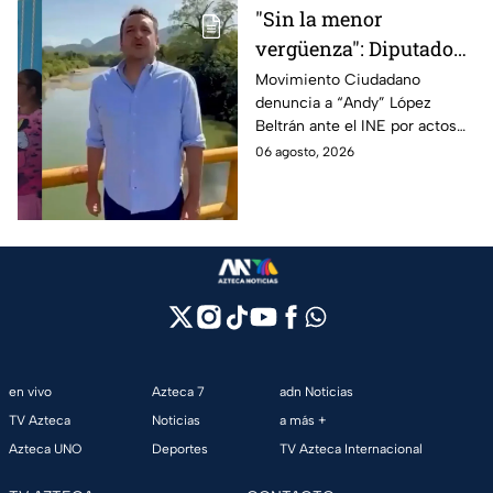
"Sin la menor
vergüenza": Diputado
Juan Zavala denuncia
Movimiento Ciudadano
denuncia a “Andy” López
ante el INE a Andy
Beltrán ante el INE por actos
López Beltrán por
anticipados de campaña en
06 agosto, 2026
campaña anticipada en
Tabasco.
Tabasco
en vivo
Azteca 7
adn Noticias
TV Azteca
Noticias
a más +
Azteca UNO
Deportes
TV Azteca Internacional