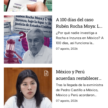
Edomex
antes de que termine el
programa.
A 100 días del caso
Rubén Rocha Moya: La
estrategia de Morena
¿Por qué nadie investiga a
Rocha e Inzunza en México? A
para blindar al
100 días, así funciona la
gobernador de Sinaloa
estrategia de Morena para
07 agosto, 2026
intentar enterrar el tema de
sus vínculos con el
narcotráfico.
México y Perú
acuerdan restablecer
relaciones
Tras la llegada de la exministra
de Pedro Castillo a México,
diplomáticas tras
México y Perú acordaron
llegada de Betssy
reanudar relaciones desde
07 agosto, 2026
Chávez al país
aquella ruptura en noviembre