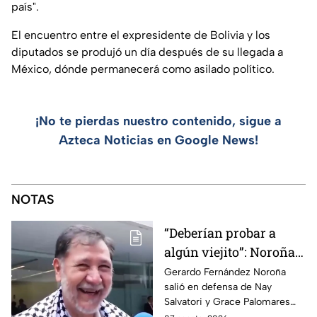
país".
El encuentro entre el expresidente de Bolivia y los
diputados se produjó un día después de su llegada a
México, dónde permanecerá como asilado político.
¡No te pierdas nuestro contenido, sigue a
Azteca Noticias en Google News!
NOTAS
“Deberían probar a
algún viejito”: Noroña
reacciona a polémico
Gerardo Fernández Noroña
salió en defensa de Nay
video de Nay Salvatori
Salvatori y Grace Palomares
y Grace Palomares
tras sus comentarios