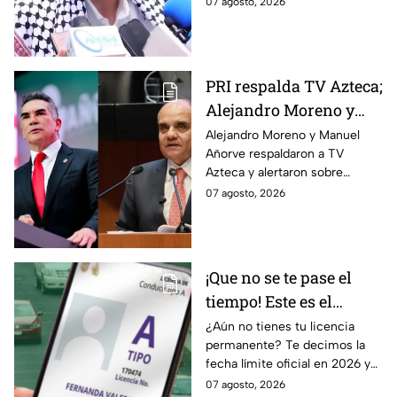
07 agosto, 2026
despectivos contra los adultos
mayores.
PRI respalda TV Azteca;
Alejandro Moreno y
Manuel Añorve
Alejandro Moreno y Manuel
Añorve respaldaron a TV
denuncian riesgos para
Azteca y alertaron sobre
la libertad de expresión
riesgos para la libertad de
07 agosto, 2026
expresión y el periodismo
crítico en México.
¡Que no se te pase el
tiempo! Este es el
último día para
¿Aún no tienes tu licencia
permanente? Te decimos la
tramitar la licencia
fecha límite oficial en 2026 y
permanente en CDMX y
los requisitos para tramitarla
07 agosto, 2026