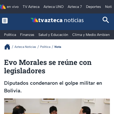
en vivo
TV Azteca
Azteca UNO
Azteca 7
Deportes
Notic
tv azteca
noticias
Política
Finanzas
Salud y Educación
Clima y Medio Ambiente
Azteca Noticias
Política
Nota
Evo Morales se reúne con
legisladores
Diputados condenaron el golpe militar en
Bolivia.