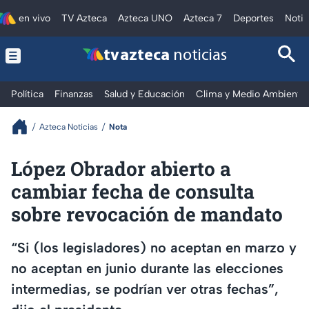
en vivo
TV Azteca
Azteca UNO
Azteca 7
Deportes
Notic
tv azteca
noticias
Política
Finanzas
Salud y Educación
Clima y Medio Ambiente
Azteca Noticias
Nota
López Obrador abierto a
cambiar fecha de consulta
sobre revocación de mandato
“Si (los legisladores) no aceptan en marzo y
no aceptan en junio durante las elecciones
intermedias, se podrían ver otras fechas”,