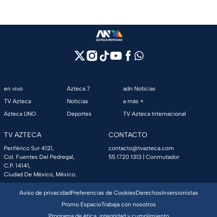
en vivo
Azteca 7
adn Noticias
TV Azteca
Noticias
a más +
Azteca UNO
Deportes
TV Azteca Internacional
TV AZTECA
CONTACTO
Periférico Sur 4121,
contacto@tvazteca.com
Col. Fuentes Del Pedregal,
55 1720 1313
| Conmutador
C.P. 14141,
Ciudad De México, México.
Aviso de privacidad
Preferencias de Cookies
Derechos
Inversionistas
Promo Espacio
Trabaja con nosotros
Programa de ética, integridad y cumplimiento