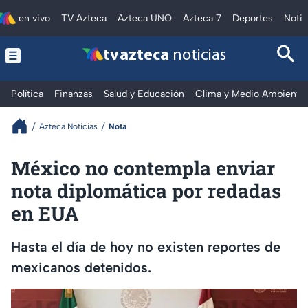
en vivo
TV Azteca
Azteca UNO
Azteca 7
Deportes
Notic
tv azteca
noticias
Política
Finanzas
Salud y Educación
Clima y Medio Ambiente
Azteca Noticias
Nota
México no contempla enviar
nota diplomática por redadas
en EUA
Hasta el día de hoy no existen reportes de
mexicanos detenidos.