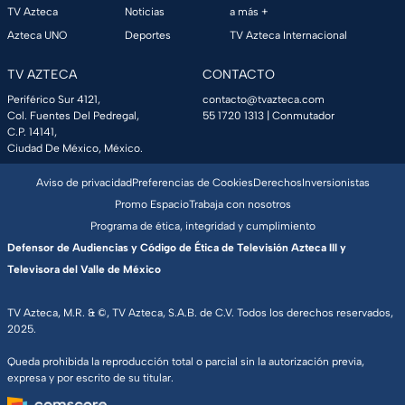
TV Azteca
Noticias
a más +
Azteca UNO
Deportes
TV Azteca Internacional
TV AZTECA
CONTACTO
Periférico Sur 4121,
contacto@tvazteca.com
Col. Fuentes Del Pedregal,
55 1720 1313
| Conmutador
C.P. 14141,
Ciudad De México, México.
Aviso de privacidad
Preferencias de Cookies
Derechos
Inversionistas
Promo Espacio
Trabaja con nosotros
Programa de ética, integridad y cumplimiento
Defensor de Audiencias y Código de Ética de Televisión Azteca III y
Televisora del Valle de México
TV Azteca, M.R. & ©, TV Azteca, S.A.B. de C.V. Todos los derechos reservados,
2025.
Queda prohibida la reproducción total o parcial sin la autorización previa,
expresa y por escrito de su titular.