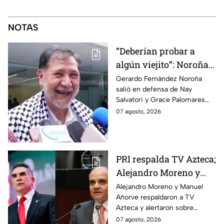
NOTAS
“Deberían probar a
algún viejito”: Noroña
reacciona a polémico
Gerardo Fernández Noroña
salió en defensa de Nay
video de Nay Salvatori
Salvatori y Grace Palomares
y Grace Palomares
tras sus comentarios
07 agosto, 2026
despectivos contra los adultos
mayores.
PRI respalda TV Azteca;
Alejandro Moreno y
Manuel Añorve
Alejandro Moreno y Manuel
Añorve respaldaron a TV
denuncian riesgos para
Azteca y alertaron sobre
la libertad de expresión
riesgos para la libertad de
07 agosto, 2026