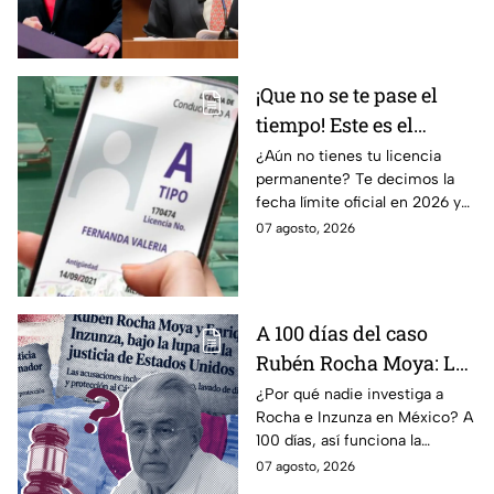
expresión y el periodismo
crítico en México.
¡Que no se te pase el
tiempo! Este es el
último día para
¿Aún no tienes tu licencia
permanente? Te decimos la
tramitar la licencia
fecha límite oficial en 2026 y
permanente en CDMX y
los requisitos para tramitarla
07 agosto, 2026
Edomex
antes de que termine el
programa.
A 100 días del caso
Rubén Rocha Moya: La
estrategia de Morena
¿Por qué nadie investiga a
Rocha e Inzunza en México? A
para blindar al
100 días, así funciona la
gobernador de Sinaloa
estrategia de Morena para
07 agosto, 2026
intentar enterrar el tema de