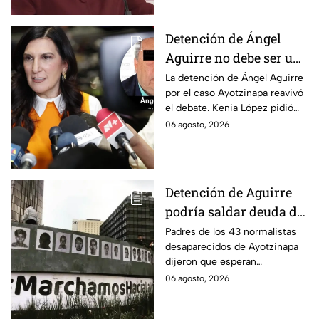
Detención de Ángel
Aguirre no debe ser un
distractor, pide Kenia
La detención de Ángel Aguirre
por el caso Ayotzinapa reavivó
López; exige justicia
el debate. Kenia López pidió
por caso Ayotzinapa
que no sea un distractor
06 agosto, 2026
político, sino justicia para las
familias.
Detención de Aguirre
podría saldar deuda de
justicia: padres de los
Padres de los 43 normalistas
desaparecidos de Ayotzinapa
43 de Ayotzinapa
dijeron que esperan
información oficial sobre la
06 agosto, 2026
detención de Ángel Aguirre,
quien ya está en el penal del