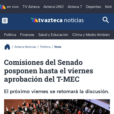
en vivo
TV Azteca
Azteca UNO
Azteca 7
Deportes
Notic
tv azteca
noticias
Política
Finanzas
Salud y Educación
Clima y Medio Ambiente
Azteca Noticias
Política
Nota
Comisiones del Senado
posponen hasta el viernes
aprobación del T-MEC
El próximo viernes se retomará la discusión.