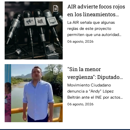
AIR advierte focos rojos
en los lineamientos
para proteger a las
La AIR señala que algunas
reglas de este proyecto
audiencias
permiten que una autoridad
gubernamental supervise,
06 agosto, 2026
revise y hasta castigue el
contenido que transmiten los
medios.
"Sin la menor
vergüenza": Diputado
Juan Zavala denuncia
Movimiento Ciudadano
denuncia a “Andy” López
ante el INE a Andy
Beltrán ante el INE por actos
López Beltrán por
anticipados de campaña en
06 agosto, 2026
campaña anticipada en
Tabasco.
Tabasco