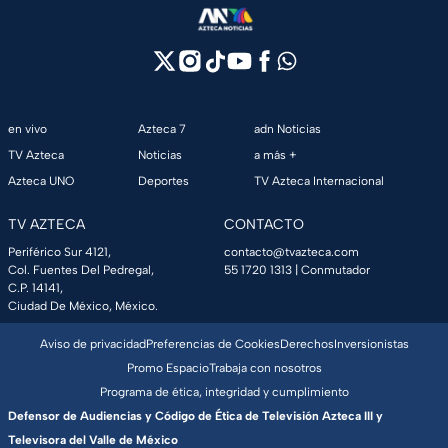
en vivo
Azteca 7
adn Noticias
TV Azteca
Noticias
a más +
Azteca UNO
Deportes
TV Azteca Internacional
TV AZTECA
CONTACTO
Periférico Sur 4121,
contacto@tvazteca.com
Col. Fuentes Del Pedregal,
55 1720 1313
| Conmutador
C.P. 14141,
Ciudad De México, México.
Aviso de privacidad
Preferencias de Cookies
Derechos
Inversionistas
Promo Espacio
Trabaja con nosotros
Programa de ética, integridad y cumplimiento
Defensor de Audiencias y Código de Ética de Televisión Azteca III y
Televisora del Valle de México