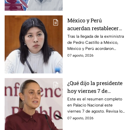
sus vínculos con el
narcotráfico.
México y Perú
acuerdan restablecer
relaciones
Tras la llegada de la exministra
de Pedro Castillo a México,
diplomáticas tras
México y Perú acordaron
llegada de Betssy
reanudar relaciones desde
07 agosto, 2026
Chávez al país
aquella ruptura en noviembre
de 2025.
¿Qué dijo la presidente
hoy viernes 7 de
agosto? Resumen EN
Este es el resumen completo
en Palacio Nacional este
VIVO
viernes 7 de agosto. Revisa los
datos presentados y las
07 agosto, 2026
respuestas de la presidente al
momento.