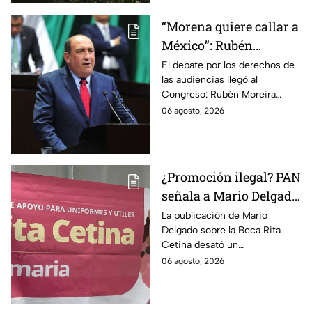
Altiplano.
“Morena quiere callar a
México”: Rubén
Moreira pide frenar
El debate por los derechos de
las audiencias llegó al
discusión de
Congreso: Rubén Moreira
lineamientos de
reclama una consulta con
06 agosto, 2026
audiencias hasta
voces del sector de
escuchar a periodistas
comunicación.
y expertos
¿Promoción ilegal? PAN
señala a Mario Delgado
por publicación sobre
La publicación de Mario
Delgado sobre la Beca Rita
la Beca Rita Cetina
Cetina desató un
enfrentamiento entre Morena
06 agosto, 2026
y el PAN, que acusa posible
promoción personalizada y
hasta peculado.