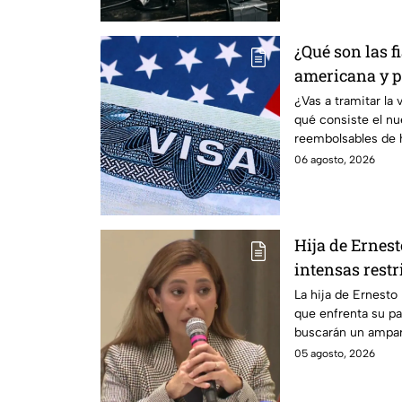
¿Qué son las f
americana y p
controversia?
¿Vas a tramitar la
qué consiste el n
reembolsables de h
aplica.
06 agosto, 2026
Hija de Ernes
intensas restr
buscan que sa
La hija de Ernesto
que enfrenta su pa
buscarán un ampar
en prisión domicili
05 agosto, 2026