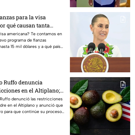
ianzas para la visa
or qué causan tanta
 visa americana? Te contamos en
uevo programa de fianzas
asta 15 mil dólares y a qué países
to Ruffo denuncia
icciones en el Altiplano;
lga del penal
 Ruffo denunció las restricciones
dre en el Altiplano y anunció que
o para que continúe su proceso
aria.