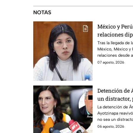
NOTAS
México y Perú
relaciones dip
Betssy Chávez
Tras la llegada de 
México, México y 
relaciones desde a
2025.
07 agosto, 2026
Detención de 
un distractor,
justicia por c
La detención de Án
Ayotzinapa reavivó
no sea un distractor
familias.
06 agosto, 2026