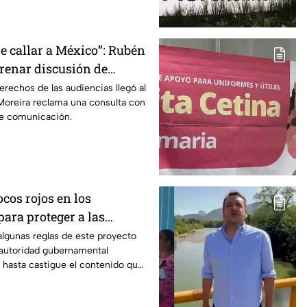
e callar a México”: Rubén
frenar discusión de
de audiencias hasta
erechos de las audiencias llegó al
oreira reclama una consulta con
iodistas y expertos
de comunicación.
ocos rojos en los
ara proteger a las
algunas reglas de este proyecto
autoridad gubernamental
y hasta castigue el contenido que
dios.