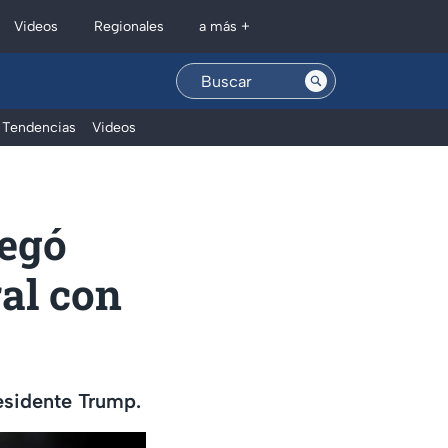
Regionales
Videos
a más +
Tendencias
Videos
regó
al con
esidente Trump.