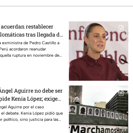
 acuerdan restablecer
lomáticas tras llegada de
 al país
la exministra de Pedro Castillo a
Perú acordaron reanudar
quella ruptura en noviembre de
Ángel Aguirre no debe ser
 pide Kenia López; exige
aso Ayotzinapa
gel Aguirre por el caso
 el debate. Kenia López pidió que
 político, sino justicia para las