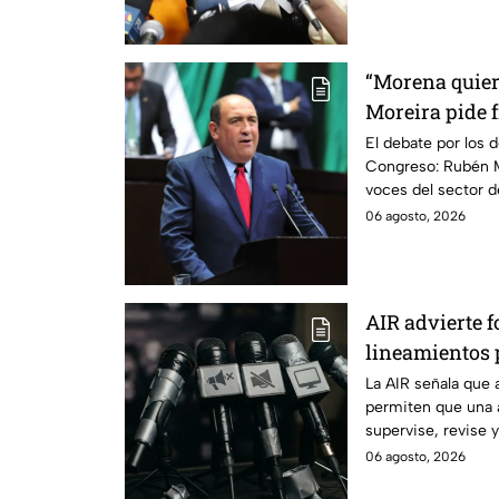
“Morena quier
Moreira pide 
lineamientos 
El debate por los d
Congreso: Rubén M
escuchar a per
voces del sector 
06 agosto, 2026
AIR advierte f
lineamientos p
audiencias
La AIR señala que 
permiten que una 
supervise, revise 
transmiten los me
06 agosto, 2026