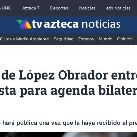
a UNO
Azteca 7
Deportes
Noticias
adn Noticias
tv azteca
noticias
Clima y Medio Ambiente
Seguridad
Estados
Mundo
Opinión
 de López Obrador ent
ta para agenda bilater
 hará pública una vez que la haya recibido el pr