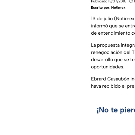
Publicado 13/07/2018 | 🕑 
Escrito por:
Notimex
13 de julio (Notime
informó que se entr
de entendimiento co
La propuesta integr
renegociación del T
desarrollo que se te
oportunidades.
Ebrard Casaubón ind
haya recibido el pr
¡No te pie