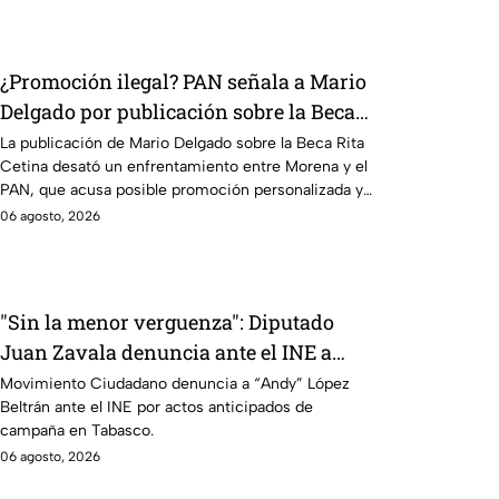
¿Promoción ilegal? PAN señala a Mario
Delgado por publicación sobre la Beca
Rita Cetina
La publicación de Mario Delgado sobre la Beca Rita
Cetina desató un enfrentamiento entre Morena y el
PAN, que acusa posible promoción personalizada y
hasta peculado.
06 agosto, 2026
"Sin la menor verguenza": Diputado
Juan Zavala denuncia ante el INE a
Andy López Beltrán por campaña
Movimiento Ciudadano denuncia a “Andy” López
Beltrán ante el INE por actos anticipados de
anticipada en Tabasco
campaña en Tabasco.
06 agosto, 2026