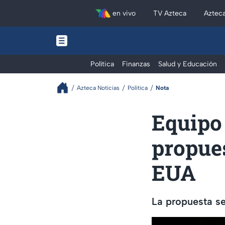
en vivo
TV Azteca
Aztec
Política
Finanzas
Salud y Educación
Azteca Noticias
Política
Nota
Equipo
propues
EUA
La propuesta se