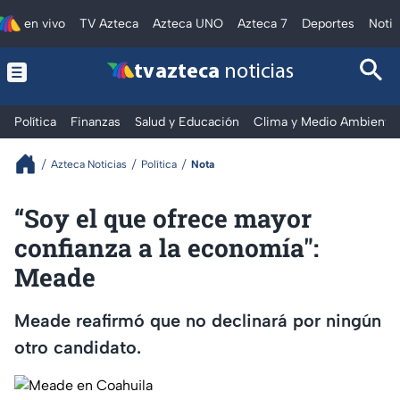
en vivo
TV Azteca
Azteca UNO
Azteca 7
Deportes
Notic
tv azteca
noticias
Política
Finanzas
Salud y Educación
Clima y Medio Ambiente
Azteca Noticias
Política
Nota
“Soy el que ofrece mayor
confianza a la economía":
Meade
Meade reafirmó que no declinará por ningún
otro candidato.