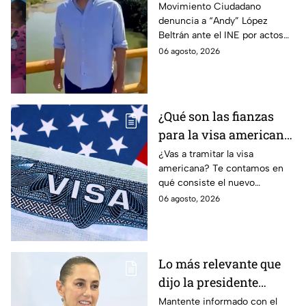
Juan Zavala denuncia
Movimiento Ciudadano
denuncia a “Andy” López
ante el INE a Andy
Beltrán ante el INE por actos
López Beltrán por
anticipados de campaña en
06 agosto, 2026
campaña anticipada en
Tabasco.
Tabasco
¿Qué son las fianzas
para la visa americana
y por qué causan tanta
¿Vas a tramitar la visa
americana? Te contamos en
controversia?
qué consiste el nuevo
programa de fianzas
06 agosto, 2026
reembolsables de hasta 15 mil
dólares y a qué países aplica.
Lo más relevante que
dijo la presidente
Claudia Sheinbaum
Mantente informado con el