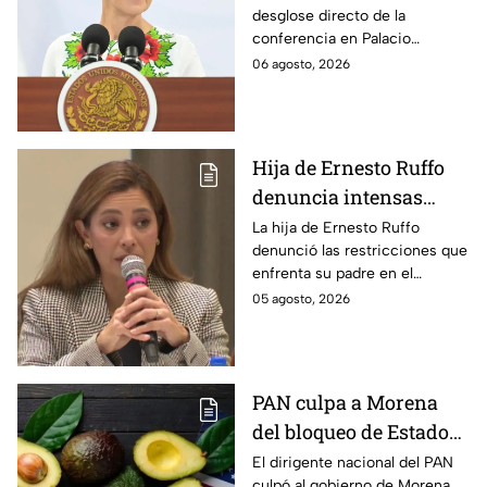
desglose directo de la
hoy jueves 6 de agosto
conferencia en Palacio
en la mañanera
Nacional este jueves 6 de
06 agosto, 2026
agosto. Descubre las medidas
anunciadas por la presidente
en tiempo real.
Hija de Ernesto Ruffo
denuncia intensas
restricciones en el
La hija de Ernesto Ruffo
denunció las restricciones que
Altiplano; buscan que
enfrenta su padre en el
salga del penal
Altiplano y anunció que
05 agosto, 2026
buscarán un amparo para que
continúe su proceso en prisión
domiciliaria.
PAN culpa a Morena
del bloqueo de Estados
Unidos al aguacate de
El dirigente nacional del PAN
culpó al gobierno de Morena