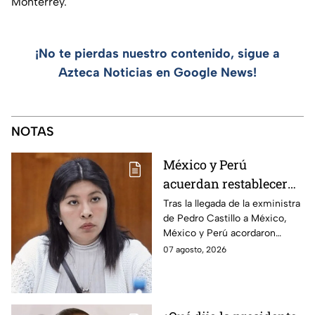
Monterrey.
¡No te pierdas nuestro contenido, sigue a
Azteca Noticias en Google News!
NOTAS
México y Perú
acuerdan restablecer
relaciones
Tras la llegada de la exministra
de Pedro Castillo a México,
diplomáticas tras
México y Perú acordaron
llegada de Betssy
reanudar relaciones desde
07 agosto, 2026
Chávez al país
aquella ruptura en noviembre
de 2025.