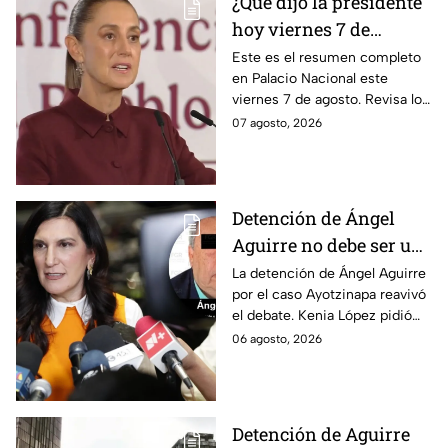
¿Qué dijo la presidente
hoy viernes 7 de
agosto? Resumen EN
Este es el resumen completo
en Palacio Nacional este
VIVO
viernes 7 de agosto. Revisa los
datos presentados y las
07 agosto, 2026
respuestas de la presidente al
momento.
Detención de Ángel
Aguirre no debe ser un
distractor, pide Kenia
La detención de Ángel Aguirre
por el caso Ayotzinapa reavivó
López; exige justicia
el debate. Kenia López pidió
por caso Ayotzinapa
que no sea un distractor
06 agosto, 2026
político, sino justicia para las
familias.
Detención de Aguirre