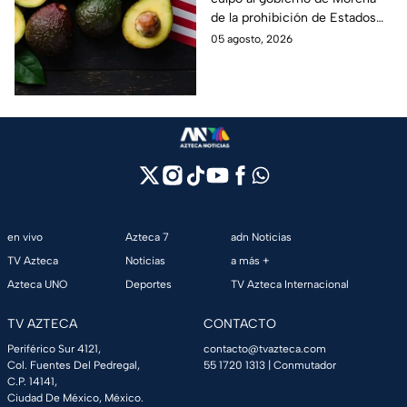
Michoacán
de la prohibición de Estados
Unidos para exportar aguacate
05 agosto, 2026
de Michoacán.
en vivo
Azteca 7
adn Noticias
TV Azteca
Noticias
a más +
Azteca UNO
Deportes
TV Azteca Internacional
TV AZTECA
CONTACTO
Periférico Sur 4121,
contacto@tvazteca.com
Col. Fuentes Del Pedregal,
55 1720 1313
| Conmutador
C.P. 14141,
Ciudad De México, México.