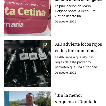
por publicación sobre
La publicación de Mario
Delgado sobre la Beca Rita
la Beca Rita Cetina
Cetina desató un
enfrentamiento entre Morena
06 agosto, 2026
y el PAN, que acusa posible
promoción personalizada y
hasta peculado.
AIR advierte focos rojos
en los lineamientos
para proteger a las
La AIR señala que algunas
reglas de este proyecto
audiencias
permiten que una autoridad
gubernamental supervise,
06 agosto, 2026
revise y hasta castigue el
contenido que transmiten los
medios.
"Sin la menor
verguenza": Diputado