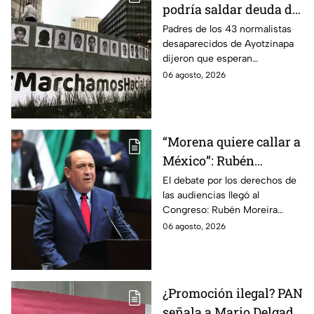
podría saldar deuda de
justicia: padres de los
Padres de los 43 normalistas
desaparecidos de Ayotzinapa
43 de Ayotzinapa
dijeron que esperan
información oficial sobre la
06 agosto, 2026
detención de Ángel Aguirre,
quien ya está en el penal del
Altiplano.
“Morena quiere callar a
México”: Rubén
Moreira pide frenar
El debate por los derechos de
las audiencias llegó al
discusión de
Congreso: Rubén Moreira
lineamientos de
reclama una consulta con
06 agosto, 2026
audiencias hasta
voces del sector de
escuchar a periodistas
comunicación.
y expertos
¿Promoción ilegal? PAN
señala a Mario Delgado