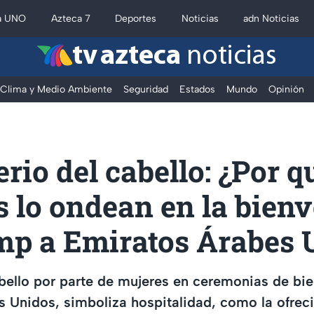
a UNO
Azteca 7
Deportes
Noticias
adn Noticias
tv azteca
noticias
Clima y Medio Ambiente
Seguridad
Estados
Mundo
Opinión
erio del cabello: ¿Por q
 lo ondean en la bien
mp a Emiratos Árabes 
bello por parte de mujeres en ceremonias de bi
 Unidos, simboliza hospitalidad, como la ofrec