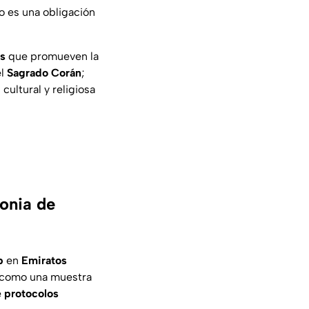
o es una obligación
os
que promueven la
el
Sagrado Corán
;
cultural y religiosa
monia de
p
en
Emiratos
e como una
muestra
e
protocolos