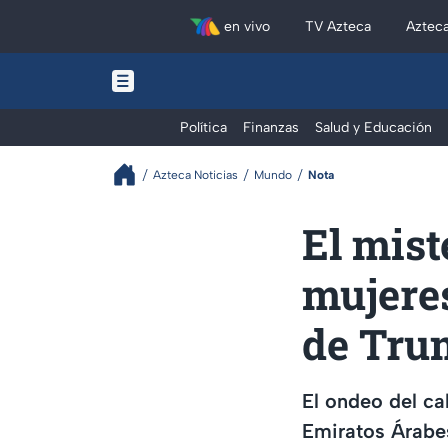
en vivo
TV Azteca
Aztec
Política
Finanzas
Salud y Educación
Azteca Noticias
Mundo
Nota
El mist
mujeres
de Tru
El ondeo del ca
Emiratos Árabes