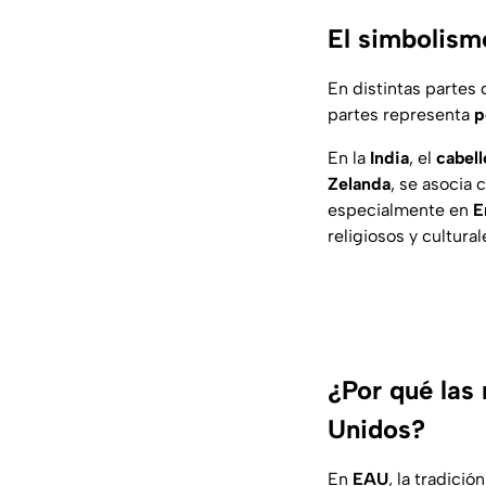
El simbolismo
En distintas partes 
partes representa
p
En la
India
, el
cabel
Zelanda
, se asocia c
especialmente en
E
religiosos y cultur
¿Por qué las
Unidos?
En
EAU
, la tradició