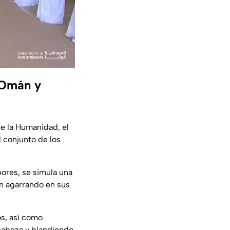
e Omán y
 de la Humanidad
, el
l conjunto de los
bores, se simula una
an agarrando en sus
s, así como
cabeza y blandiendo