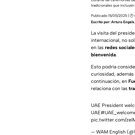
Durante las ceremonias de
tradicionales que incluyen
Publicado 15/05/2025 | 🕑
Escrito por:
Arturo Engels
La visita del presid
internacional, no so
en las
redes sociale
bienvenida
.
Esto podría conside
curiosidad, además 
continuación, en
Fu
relaciona con las
tr
UAE President welco
UAE
#UAE_welcome
pic.twitter.com/z
— WAM English 