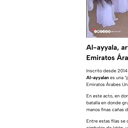
Al-ayyala, a
Emiratos Ár
Inscrito desde 2014
Al-ayyalan
es una
“
Emiratos Árabes Un
En este acto, en don
batalla en donde gr
manos finas cañas 
Entre estas filas s
címbalos de latón, 