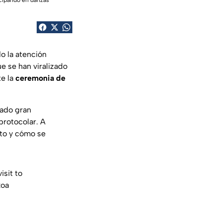
icipando en danzas
o la atención
ue se han viralizado
e la
ceremonia de
rado gran
 protocolar.
A
cto y cómo se
sit to
koa