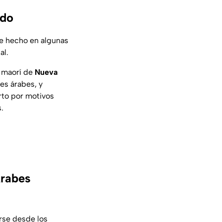
ndo
 de hecho en algunas
al
.
a maorí de
Nueva
ses árabes, y
rto por motivos
.
Árabes
rse desde los