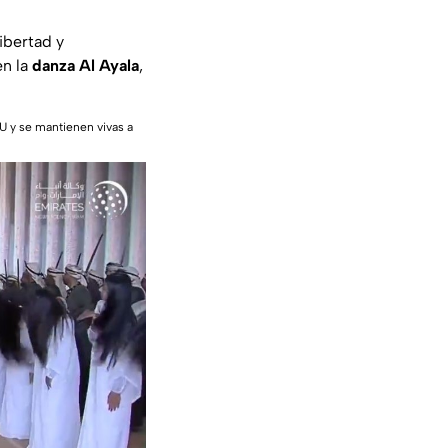
ibertad y
en la
danza Al Ayala
,
AU y se mantienen vivas a