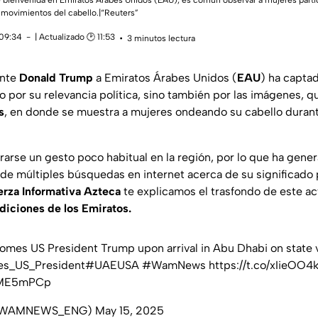
 bienvenida en Emiratos Árabes Unidos (EAU), es común observar a mujeres part
 movimientos del cabello.|“Reuters”
 09:34
| Actualizado 🕑 11:53
3 minutos lectura
ente
Donald Trump
a
Emiratos Árabes Unidos
(
EAU
) ha captad
lo por su relevancia política, sino también por las imágenes, q
s
, en donde se muestra a
mujeres ondeando su cabello
durant
rarse un gesto poco habitual en la región, por lo que ha gene
de múltiples búsquedas en internet acerca de su
significado
erza Informativa Azteca
te explicamos el trasfondo de este a
adiciones de los Emiratos.
mes US President Trump upon arrival in Abu Dhabi on state vi
s_US_President
#UAEUSA
#WamNews
https://t.co/xIieOO4
elME5mPCp
(@WAMNEWS_ENG)
May 15, 2025