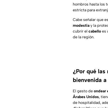
hombros hasta los to
estricta para extran
Cabe señalar que e
modestia
y la prote
cubrir el
cabello
es 
de la región.
¿Por qué las
bienvenida a
El gesto de
ondear 
Árabes Unidos
, tie
de hospitalidad
, ad