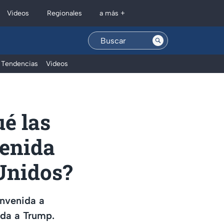
Regionales
Videos
a más +
Tendencias
Videos
ué las
venida
Unidos?
envenida a
ida a Trump.