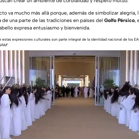
scan crear un ambiente de cordialidad y respeto mutuo.
cto va mucho más allá porque, además de simbolizar alegría, l
a de una parte de las tradiciones en países del
Golfo Pérsico
, 
abello expresa entusiasmo y bienvenida.
 estas expresiones culturales son parte integral de la identidad nacional de los E
“WAM”