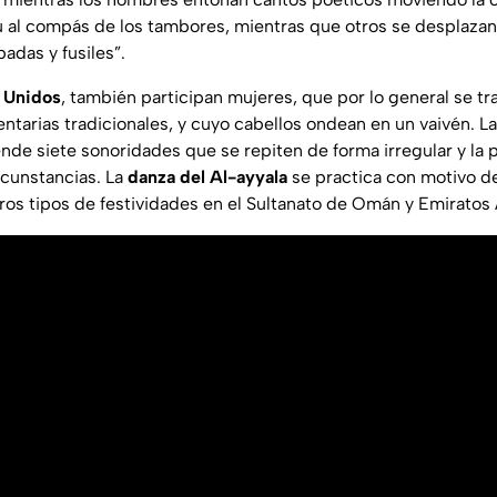
al compás de los tambores, mientras que otros se desplazan
padas y fusiles”.
 Unidos
, también participan mujeres, que por lo general se tr
ntarias tradicionales, y cuyo cabellos ondean en un vaivén. L
nde siete sonoridades que se repiten de forma irregular y la 
rcunstancias. La
danza del Al-ayyala
se practica con motivo de
ros tipos de festividades en el Sultanato de Omán y Emiratos