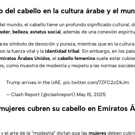
 del cabello en la cultura árabe y el mu
del mundo, el cabello tiene un profundo significado cultural,
oder
,
belleza
,
estatus social
, además de una
conexión espiritu
lo
es símbolo de devoción y pureza, mientras que en la cultur
on la fuerza vital y la
identidad tribal
. Sin embargo, en los paí
miratos Árabes Unidos
, el
cabello femenino
suele estar cubie
ales, como muestra de modestia y respeto a las normas sociales
Trump arrives in the UAE.
pic.twitter.com/7ZFC2cDkJm
— Clash Report (@clashreport)
May 15, 2025
 mujeres cubren su cabello en Emiratos 
n y el arte de la “modestia” dictan que las
mujeres
deben cubri