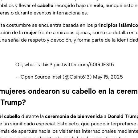
billos y llevar el
cabello
recogido bajo un
velo
, aunque esto n
jeras o durante eventos internacionales.
sta costumbre se encuentra basada en los
principios islámic
cción de la
mujer
frente a miradas ajenas, como se detalla en 
una señal de respeto y devoción, y forma parte de la identidad 
Ok, what is this?
pic.twitter.com/50fRlfESt5
— Open Source Intel (@Osint613)
May 15, 2025
 mujeres ondearon su cabello en la cere
 Trump?
el cabello
durante la
ceremonia de bienvenida
a
Donald Trum
ne un significado especial. Este acto, que puede interpretars
emás de apertura hacia los visitantes internacionales mediant