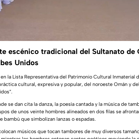
rte escénico tradicional del Sultanato d
abes Unidos
 en la
Lista Representativa del Patrimonio Cultural Inmaterial
práctica cultural, expresiva y popular, del noroeste Omán y de
idos”.
de se dan cita la danza, la poesía cantada y la música de tam
upos de unos veinte hombres alineados en dos filas se afront
de bambú que simbolizan lanzas o espadas.
e colocan músicos que tocan tambores de muy diversos tamaño
y mientras los hombres entonan cantos poéticos moviendo la 